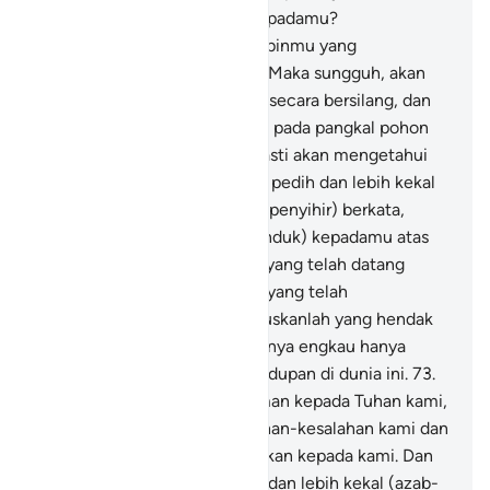
sebelum aku memberi izin kepadamu?
Sesungguhnya dia itu pemimpinmu yang
mengajarkan sihir kepadamu. Maka sungguh, akan
kupotong tangan dan kakimu secara bersilang, dan
sungguh, akan aku salib kamu pada pangkal pohon
kurma, dan sungguh, kamu pasti akan mengetahui
siapa di antara kita yang lebih pedih dan lebih kekal
siksaannya."
72
.
Mereka (para penyihir) berkata,
"Kami tidak akan memilih (tunduk) kepadamu atas
bukti-bukti nyata (mukjizat), yang telah datang
kepada kami dan atas (Allah) yang telah
menciptakan kami. Maka putuskanlah yang hendak
engkau putuskan. Sesungguhnya engkau hanya
dapat memutuskan pada kehidupan di dunia ini.
73
.
Kami benar-benar telah beriman kepada Tuhan kami,
agar Dia mengampuni kesalahan-kesalahan kami dan
sihir yang telah engkau paksakan kepada kami. Dan
Allah lebih baik (pahala-Nya) dan lebih kekal (azab-