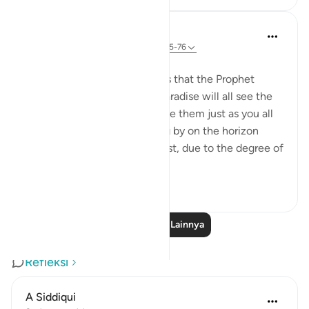
Prophetic Commentary
8 tahun yang lalu
·
Referensi
ayat 20:75-76
Abu Sa‘eed al-Khudri narrates that the Prophet
(saws) said: 'The people of Paradise will all see the
dwellers of the sections above them just as you all
see the twinkling star passing by on the horizon
from the east or from the west, due to the degree of
virt...
Lihat lainnya
0
0
Baca Pelajaran Lainnya
Refleksi
A Siddiqui