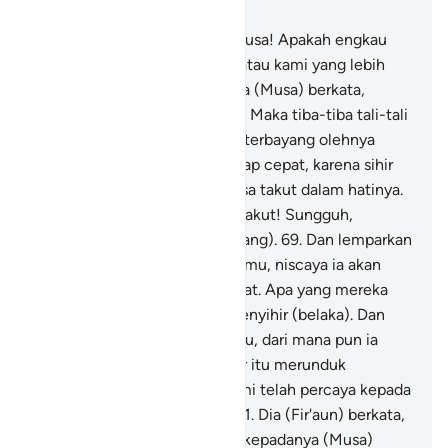
Bab 20, Halaman 285, Juz 16
65
.
Mereka berkata, "Wahai Musa! Apakah engkau
yang melemparkan (dahulu) atau kami yang lebih
dahulu melemparkan?"
66
.
Dia (Musa) berkata,
"Silakan kamu melemparkan!" Maka tiba-tiba tali-tali
dan tongkat-tongkat mereka terbayang olehnya
(Musa) seakan-akan ia merayap cepat, karena sihir
mereka.
67
.
Maka Musa merasa takut dalam hatinya.
68
.
Kami berfirman, "Jangan takut! Sungguh,
engkaulah yang unggul (menang).
69
.
Dan lemparkan
apa yang ada di tangan kananmu, niscaya ia akan
menelan apa yang mereka buat. Apa yang mereka
buat itu hanyalah tipu daya penyihir (belaka). Dan
tidak akan menang penyihir itu, dari mana pun ia
datang."
70
.
Lalu para penyihir itu merunduk
bersujud, seraya berkata, "Kami telah percaya kepada
Tuhannya Harun dan Musa."
71
.
Dia (Fir'aun) berkata,
"Apakah kamu telah beriman kepadanya (Musa)