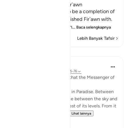
The Magicians admonish Fir`awn
The clear intent of this is to be a completion of
what the magicians admonished Fir`awn with.
They warned him of the ven
…
Baca selengkapnya
Lebih Banyak Tafsir
Pelajaran
Prophetic Commentary
8 tahun yang lalu
·
Referensi
ayat 20:75-76
‘Ubâdah b. as-Sâmit narrates that the Messenger of
Allah (saws) said:
'There are one hundred levels in Paradise. Between
each two levels is the distance between the sky and
the earth. Firdaws is the highest of its levels. From it
gush the four rivers of Para...
Lihat lainnya
1
0