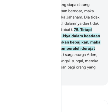
Nya)."
74
.
Sesungguhnya barang siapa datang
kepada Tuhannya dalam keadaan berdosa, maka
sungguh, baginya adalah neraka Jahanam. Dia tidak
mati (terus merasakan azab) di dalamnya dan tidak
(pula) hidup (untuk dapat bertobat).
75
.
Tetapi
barangsiapa datang kepada-Nya dalam keadaan
beriman, dan telah mengerjakan kebajikan, maka
mereka itulah orang yang memperoleh derajat
yang tinggi (mulia),
76
.
(yaitu) surga-surga Aden,
yang mengalir di bawahnya sungai-sungai, mereka
kekal di dalamnya. Itulah balasan bagi orang yang
menyucikan diri.
-
Indonesian Islamic affairs ministry
Bacalah Tafsir
Ibn Kathir (Abridged)