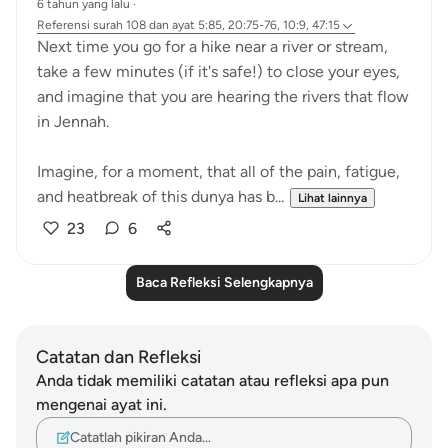
6 tahun yang lalu
·
Referensi
surah 108 dan ayat 5:85, 20:75-76, 10:9, 47:15
Next time you go for a hike near a river or stream,
take a few minutes (if it's safe!) to close your eyes,
and imagine that you are hearing the rivers that flow
in Jennah.
Imagine, for a moment, that all of the pain, fatigue,
and heatbreak of this dunya has b...
Lihat lainnya
23
6
Baca Refleksi Selengkapnya
Catatan dan Refleksi
Anda tidak memiliki catatan atau refleksi apa pun
mengenai ayat ini.
Catatlah pikiran Anda…