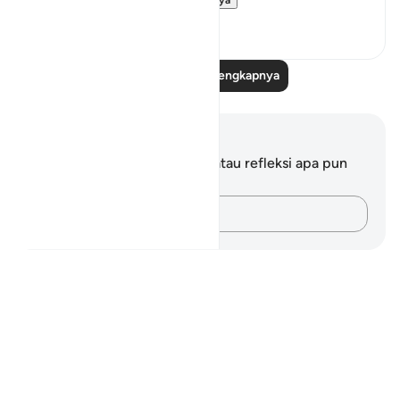
Lihat lainnya
19
3
Baca Refleksi Selengkapnya
Catatan dan Refleksi
Anda tidak memiliki catatan atau refleksi apa pun
mengenai ayat ini.
Catatlah pikiran Anda…
Notes