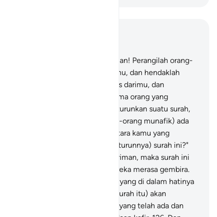
Baca dalam Konteks
Bab 9, Halaman 186, Juz 11
123
.
Wahai orang-orang beriman! Perangilah orang-
orang kafir yang di sekitar kamu, dan hendaklah
mereka merasakan sikap tegas darimu, dan
ketahuilah bahwa Allah bersama orang yang
bertakwa.
124
.
Dan apabila diturunkan suatu surah,
maka di antara mereka (orang-orang munafik) ada
yang berkata, "Siapakah di antara kamu yang
bertambah imannya dengan (turunnya) surah ini?"
Adapun orang-orang yang beriman, maka surah ini
menambah imannya, dan mereka merasa gembira.
125
.
Dan adapun orang-orang yang di dalam hatinya
ada penyakit, maka (dengan surah itu) akan
menambah kekafiran mereka yang telah ada dan