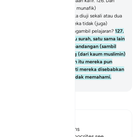
mereka akan mati dalam keadaan kafir.
126
.
Dan
tidaklah mereka (orang-orang munafik)
memperhatikan bahwa mereka diuji sekali atau dua
kali setiap tahun, namun mereka tidak (juga)
bertobat dan tidak (pula) mengambil pelajaran?
127
.
Dan apabila diturunkan suatu surah, satu sama lain
di antara mereka saling berpandangan (sambil
berkata), "Adakah seseorang (dari kaum muslimin)
yang melihat kamu?" Setelah itu mereka pun
pergi. Allah memalingkan hati mereka disebabkan
mereka adalah kaum yang tidak memahami.
-
Indonesian Islamic affairs ministry
Bacalah Tafsir
Ibn Kathir (Abridged)
Hypocrites suffer Afflictions
Allah says, do not these hypocrites see,