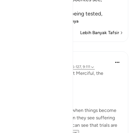
أَنَّهُمْ يُفْتَنُونَ
(that they are put in trial), being tested,
فِى كُلِّ عَامٍ م
…
Baca selengkapnya
Lebih Banyak Tafsir
Refleksi
Razia Zahra
3 tahun yang lalu
·
Referensi
ayat 9:126-127, 9:111
In the Name of Allah the Most Merciful, the
Especially Merciful,
Perspective and goal.
Many in this world lose faith when things become
difficult. Many lose faith when they see suffering
around them. Selective few, can see that trials are
there for you to ru...