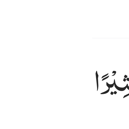
a-Mu,
ِیْرًا