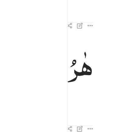
هٰرُوْنَ
اَخِی
هارون اخي ٣٠
هَـٰرُونَ أَخِى ٣٠