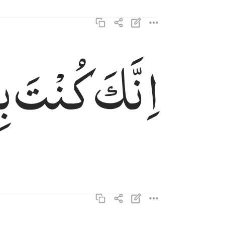
اِنَّكَ
كُنْتَ
بِ
انك كنت بنا بصيرا ٣٥
إِنَّكَ كُنتَ بِنَا بَصِيرًۭا ٣٥