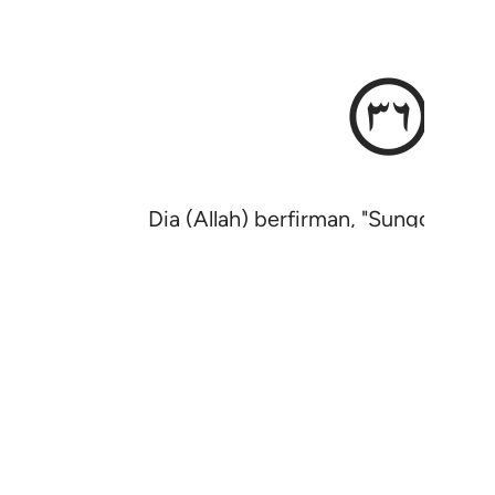
ٰی
Dia (Allah) berfirman, "Sungguh, 
Tafsir
Pelajaran
Refleksi