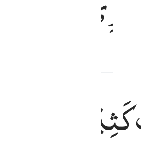
َمْرِیْ
sanku,
كَثِیْرًا