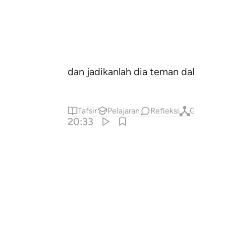
dan jadikanlah dia teman dalam uru
Tafsir
Pelajaran
Refleksi
Qiraat
20:33