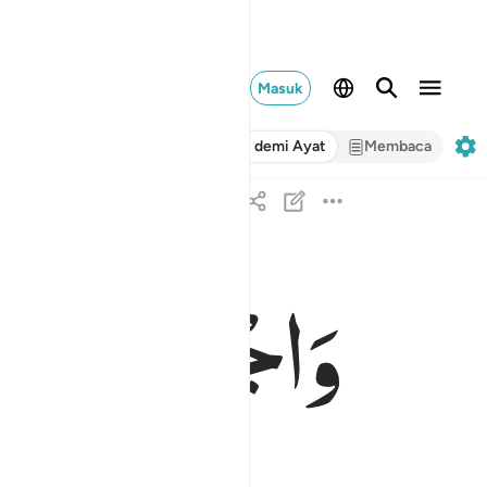
Masuk
Ayat demi Ayat
Membaca
وَاجْعَلْ
لِّیْ
وَ
واجعل لي وزيرا من اهلي ٢٩
وَٱجْعَل لِّى وَزِيرًۭا مِّنْ أَهْلِى ٢٩