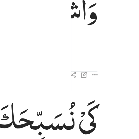
وَاَشْرِكْهُ
فِیْۤ
ا
كَیْ
نُسَبِّحَكَ
كي نسبحك كثيرا ٣٣
كَىْ نُسَبِّحَكَ كَثِيرًۭا ٣٣