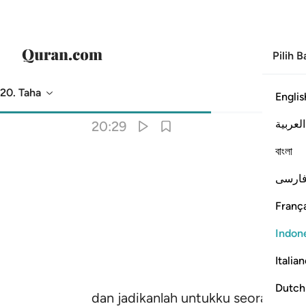
Pilih 
20. Taha
Englis
Terjemahan
: Indonesian Islamic Affairs Ministry
العربية
20:29
বাংলা
ارسی
França
Indon
Italia
Dutch
dan jadikanlah untukku seorang pe