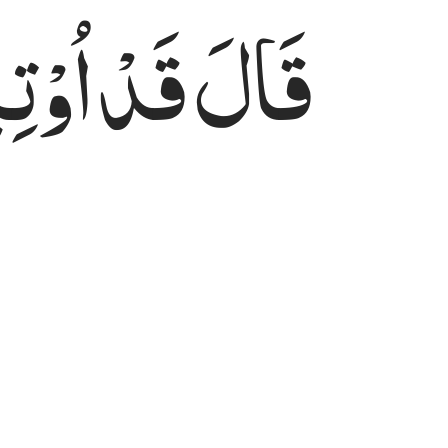
قَالَ
قَدْ
اُوْت
قال قد اوتيت سولك يا موسى ٣٦
قَالَ قَدْ أُوتِيتَ سُؤْلَكَ يَـٰمُوسَىٰ ٣٦