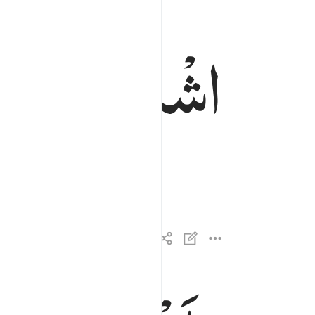
اشْدُدْ
بِهٖۤ
اَزْ
اشدد به ازري ٣١
ٱشْدُدْ بِهِۦٓ أَزْرِى ٣١
واشركه في امري ٣٢
وَأَشْرِكْهُ فِىٓ أَمْرِى ٣٢