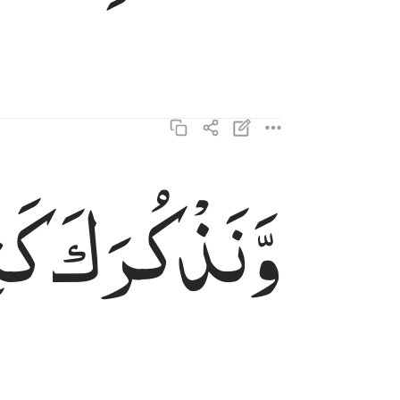
وَّنَذْكُرَكَ
كَث
ونذكرك كثيرا ٣٤
وَنَذْكُرَكَ كَثِيرًا ٣٤