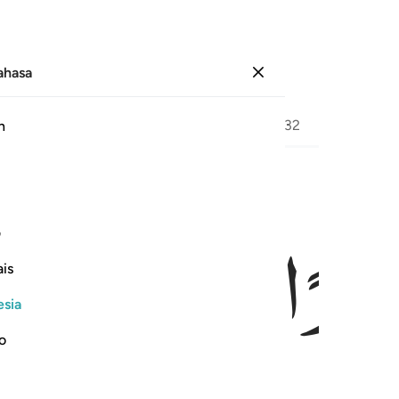
Bahasa
Masuk
Halaman
282
Juz
16
/
Hizb
32
h
زِیْرًا
مِّنْ
اَهْلِیْ
ف
is
esia
no
mbantu dari keluargaku,