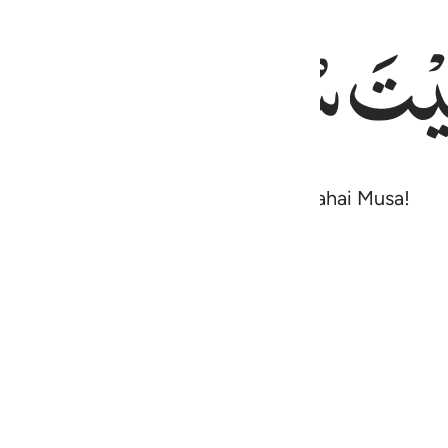
ِیْتَ
سُؤْلَكَ
یٰمُوْس
telah diperkenankan permintaanmu, wahai Musa!
Baca Surah lengkap
Melanjutkan