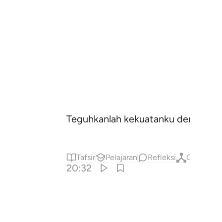
Teguhkanlah kekuatanku dengan (k
Tafsir
Pelajaran
Refleksi
Qiraat
20:32