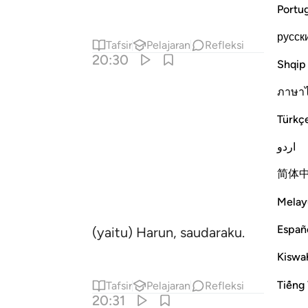
Portu
русск
Tafsir
Pelajaran
Refleksi
20:30
Shqip
ภาษา
Türkç
اردو
简体
Melay
Españ
(yaitu) Harun, saudaraku.
Kiswah
Tiếng 
Tafsir
Pelajaran
Refleksi
20:31