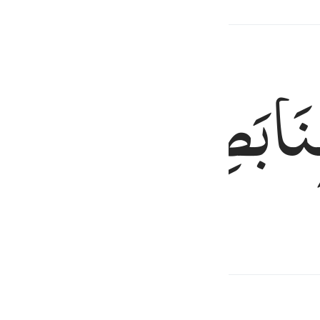
نَا
بَصِیْرًا
 (keadaan) kami."