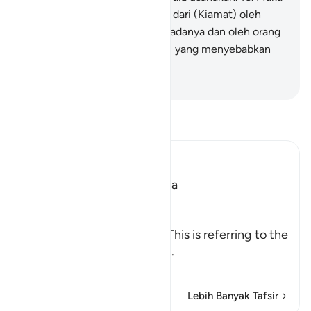
janganlah engkau dipalingkan dari (Kiamat) oleh
orang yang tidak beriman kepadanya dan oleh orang
yang mengikuti keinginannya, yang menyebabkan
engkau binasa."
-
Indonesian Islamic affairs ministry
Bacalah Tafsir
Ibn Kathir (Abridged)
The First Revelation to Musa
Allah, the Exalted, says,
فَلَمَّآ أَتَاهَا
(And when he came to it,) This is referring to the
fire when he approached it.
نُ
…
Baca selengkapnya
Lebih Banyak Tafsir