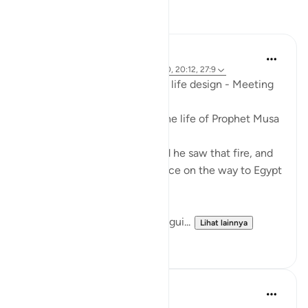
Refleksi
Mohannad Hakeem
tahun lalu
·
Referensi
ayat 59:19, 28:30, 20:12, 27:9
Ep.7 : Story of Musa (AS) and life design - Meeting
Allah SWT..
This was a peak moment in the life of Prophet Musa
(AS)
He was lost in the desert, and he saw that fire, and
thought about finding guidance on the way to Egypt
...
He did not know that he was gui...
Lihat lainnya
13
2
Syaari Ab Rahman
tahun lalu
·
Referensi
ayat 20:9-16