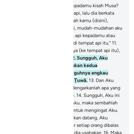
9
.
Dan apakah telah sampai kepadamu kisah Musa?
10
.
Ketika dia (Musa) melihat api, lalu dia berkata
kepada keluarganya, "Tinggallah kamu (disini),
sesungguhnya aku melihat api, mudah-mudahan aku
dapat membawa sedikit nyala api kepadamu atau
aku akan mendapat petunjuk di tempat api itu."
11
.
Maka ketika dia mendatanginya (ke tempat api itu),
dia dipanggil, "Wahai Musa!
12
.
Sungguh, Aku
adalah Tuhanmu, maka lepaskan kedua
terompahmu. Karena sesungguhnya engkau
berada di lembah yang suci, Ṭuwā.
13
.
Dan Aku
telah memilih engkau, maka dengarkanlah apa yang
akan diwahyukan (kepadamu).
14
.
Sungguh, Aku ini
Allah, tidak ada tuhan selain Aku, maka sembahlah
Aku dan laksanakanlah salat untuk mengingat Aku.
15
.
Sungguh, hari Kiamat itu akan datang, Aku
merahasiakan (waktunya) agar setiap orang dibalas
sesuai dengan apa yang telah dia usahakan.
16
.
Maka