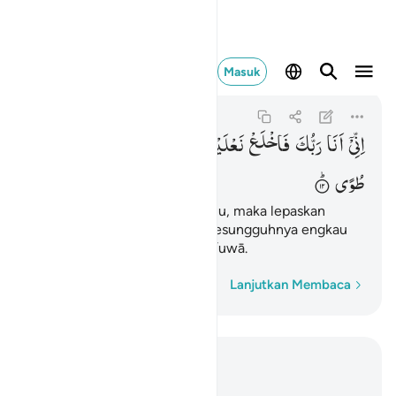
اد المقدس طوى ١٢
Masuk
Taha
20:12
20:12
الْمُقَدَّسِ
بِالْوَادِ
اِنَّكَ
نَعْلَیْكَ ۚ
فَاخْلَعْ
رَبُّكَ
اَنَا
اِنِّیْۤ
طُوًی
Sungguh, Aku adalah Tuhanmu, maka lepaskan
kedua terompahmu. Karena sesungguhnya engkau
berada di lembah yang suci, Ṭuwā.
Kata demi kata
Lanjutkan Membaca
Baca dalam Konteks
Bab 20, Halaman 281, Juz 16