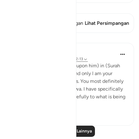
Lihat Qiraat
Ayat ini memiliki 2 Persimpangan
Lihat Persimpangan
Pelajaran
Abdul Nasir Jangda
4 tahun yang lalu
·
Referensi
ayat 20:12-13
Allah said to Musa (peace be upon him) in (Surah
TaHa) 20:12-13, 'Certainly I and only I am your
Master. So take off your shoes. You most definitely
are at the sacred valley of Tuwa. I have specifically
chosen you, so listen very carefully to what is being
re...
Lihat lainnya
28
3
Baca Pelajaran Lainnya