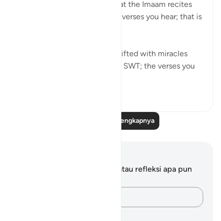
Pay attention to the ayahs that the Imaam recites
during Taraweeh. Whichever verses you hear; that is
YOUR Gift.
Just like how Musa AS was Gifted with miracles
during his meeting with Allah SWT; the verses you
hear is meant f...
Lihat lainnya
8
0
Baca Refleksi Selengkapnya
Catatan dan Refleksi
Anda tidak memiliki catatan atau refleksi apa pun
mengenai ayat ini.
Catatlah pikiran Anda…
Rencana Pembelajaran