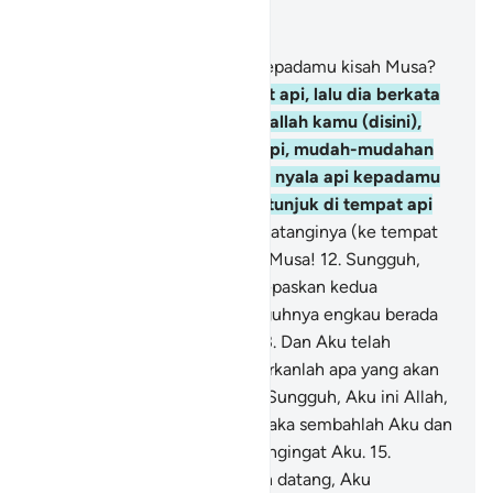
Baca dalam Konteks
Bab 20, Halaman 281, Juz 16
9
.
Dan apakah telah sampai kepadamu kisah Musa?
10
.
Ketika dia (Musa) melihat api, lalu dia berkata
kepada keluarganya, "Tinggallah kamu (disini),
sesungguhnya aku melihat api, mudah-mudahan
aku dapat membawa sedikit nyala api kepadamu
atau aku akan mendapat petunjuk di tempat api
itu."
11
.
Maka ketika dia mendatanginya (ke tempat
api itu), dia dipanggil, "Wahai Musa!
12
.
Sungguh,
Aku adalah Tuhanmu, maka lepaskan kedua
terompahmu. Karena sesungguhnya engkau berada
di lembah yang suci, Ṭuwā.
13
.
Dan Aku telah
memilih engkau, maka dengarkanlah apa yang akan
diwahyukan (kepadamu).
14
.
Sungguh, Aku ini Allah,
tidak ada tuhan selain Aku, maka sembahlah Aku dan
laksanakanlah salat untuk mengingat Aku.
15
.
Sungguh, hari Kiamat itu akan datang, Aku