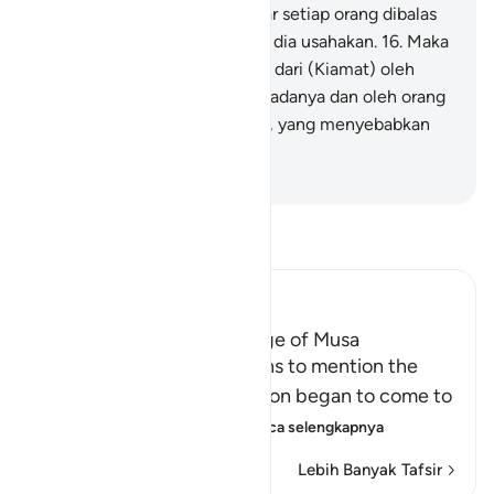
merahasiakan (waktunya) agar setiap orang dibalas
sesuai dengan apa yang telah dia usahakan.
16
.
Maka
janganlah engkau dipalingkan dari (Kiamat) oleh
orang yang tidak beriman kepadanya dan oleh orang
yang mengikuti keinginannya, yang menyebabkan
engkau binasa."
-
Indonesian Islamic affairs ministry
Bacalah Tafsir
Ibn Kathir (Abridged)
A Discussion of the Message of Musa
From this point, Allah begins to mention the
story of Musa, how revelation began to come to
Him, and Allah's speaki
…
Baca selengkapnya
Lebih Banyak Tafsir