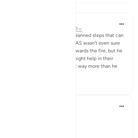
Refleksi
Samer Abbas
6 tahun yang lalu
·
Referensi
ayat 20:10
Sometimes it is the small unplanned steps that can
result in big outcomes. Musa AS wasn’t even sure
what he’d get out of going towards the fire, but he
took a step that he thought might help in their
journey, and as a result he got way more than he
bargained f...
Lihat lainnya
11
2
Syaari Ab Rahman
tahun lalu
·
Referensi
ayat 20:9-16
JUZ 16
MUSA (AS) IN WADI THUWA