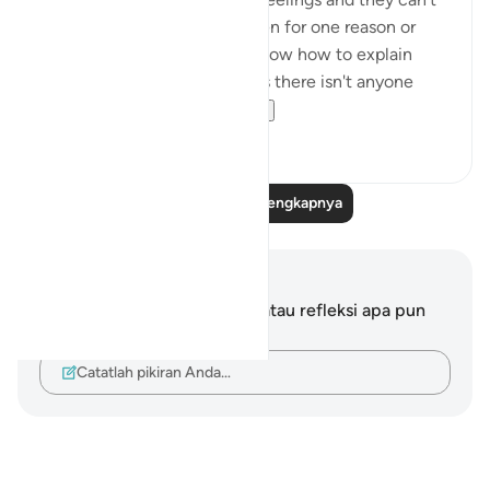
always be expressed or spoken for one reason or
another. Perhaps you don't know how to explain
what you are feeling, perhaps there isn't anyone
trustworthy eno...
Lihat lainnya
40
10
Baca Refleksi Selengkapnya
Catatan dan Refleksi
Anda tidak memiliki catatan atau refleksi apa pun
mengenai ayat ini.
Catatlah pikiran Anda…