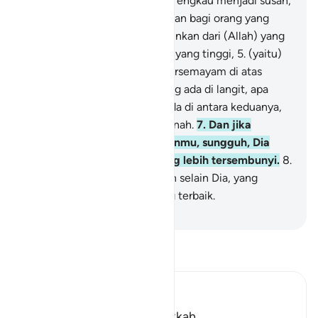
kepadamu (Muhammad) agar engkau menjadi susah;
3
.
melainkan sebagai peringatan bagi orang yang
takut (kepada Allah),
4
.
diturunkan dari (Allah) yang
menciptakan bumi dan langit yang tinggi,
5
.
(yaitu)
Yang Maha Pengasih, yang bersemayam di atas
Arasy.
6
.
Milik-Nyalah apa yang ada di langit, apa
yang ada di bumi, apa yang ada di antara keduanya,
dan apa yang ada di bawah tanah.
7
.
Dan jika
engkau mengeraskan ucapanmu, sungguh, Dia
mengetahui rahasia dan yang lebih tersembunyi.
8
.
(Dialah) Allah, tidak ada tuhan selain Dia, yang
mempunyai nama-nama yang terbaik.
-
Indonesian Islamic affairs ministry
Bacalah Tafsir
Ibn Kathir (Abridged)
Which was revealed at Makkah