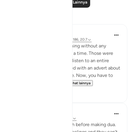
Baca Pelajaran Lainnya
Refleksi
Hammad Fahim
43 minggu yang lalu
·
Referensi
ayat 2:186, 20:7
Youtube used to allow streaming without any
unwanted adverts once upon a time. Those were
the good old days. You could listen to an entire
surah without being ambushed with an advert about
shampoo or a holiday package. Now, you have to
sign up to the premium v...
Lihat lainnya
37
17
A Siddiqui
5 tahun yang lalu
·
Referensi
ayat 20:7
Sometimes I think of this ayah before making dua.
The heart can hold so many feelings and they can't