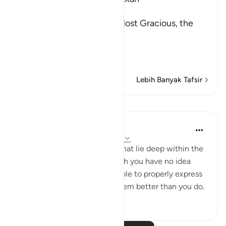
بِسْمِ اللَّهِ الرَّحْمَـنِ الرَّحِيمِ
In the Name of Allah, the Most Gracious, the
Most Merciful.
The Qur'an is a Reminder
…
Baca selengkapnya
Lebih Banyak Tafsir
Pelajaran
Mohammad Elshinawy
8 tahun yang lalu
·
Referensi
ayat 20:7
Even those subtle anxieties that lie deep within the
chambers of your heart, which you have no idea
why they exist, nor are you able to properly express
them - your Master knows them better than you do.
3
1