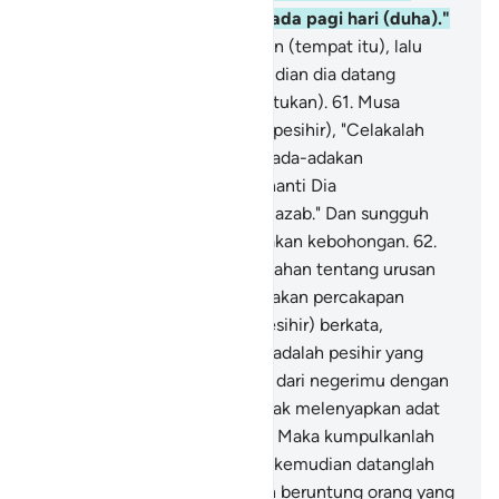
orang-orang dikumpulkan pada pagi hari (duha)."
60
.
Maka Fir'aun meninggalkan (tempat itu), lalu
mengatur tipu dayanya, kemudian dia datang
kembali (pada hari yang ditentukan).
61
.
Musa
berkata kepada mereka (para pesihir), "Celakalah
kamu! Janganlah kamu mengada-adakan
kebohongan terhadap Allah, nanti Dia
membinasakan kamu dengan azab." Dan sungguh
rugi orang yang mengada-adakan kebohongan.
62
.
Maka mereka berbantah-bantahan tentang urusan
mereka dan mereka merahasiakan percakapan
(mereka).
63
.
Mereka (para pesihir) berkata,
"Sesungguhnya dua orang ini adalah pesihir yang
hendak mengusirmu (Fir'aun) dari negerimu dengan
sihir mereka berdua dan hendak melenyapkan adat
kebiasaanmu yang utama.
64
.
Maka kumpulkanlah
segala tipu daya (sihir) kamu, kemudian datanglah
dengan berbaris, dan sungguh beruntung orang yang