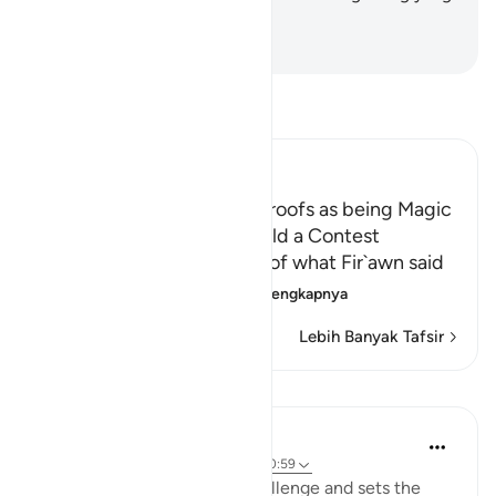
menang pada hari ini."
-
Indonesian Islamic affairs ministry
Bacalah Tafsir
Ibn Kathir (Abridged)
Fir`awn describes Musa's Proofs as being Magic
and Their Agreement to hold a Contest
Allah, the Exalted, informs of what Fir`awn said
to Musa when he s
…
Baca selengkapnya
Lebih Banyak Tafsir
Pelajaran
In the Shade of the Quran
31 minggu yang lalu
·
Referensi
ayat 20:59
Moses accepts Pharaoh's challenge and sets the