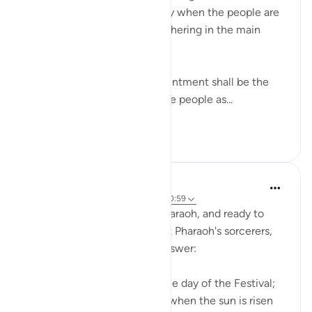
appointment for a festival day when the people are
in the mood to celebrate, gathering in the main
squares and open areas:
"Answered Moses: Your appointment shall be the
day of the Festival; and let the people as...
Lihat lainnya
0
0
In the Shade of the Quran
31 minggu yang lalu
·
Referensi
ayat 20:59
After being challenged by Pharaoh, and ready to
take up the challenge against Pharaoh's sorcerers,
Moses delivered a straight answer:
"Your appointment shall be the day of the Festival;
and let the people assemble when the sun is risen