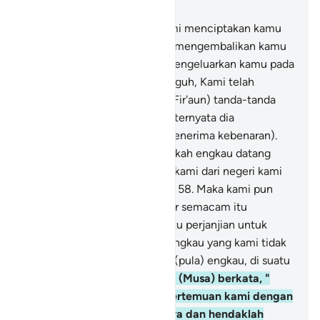
Bab 20, Halaman 284, Juz 16
55
.
Darinya (tanah) itulah Kami menciptakan kamu
dan kepadanyalah Kami akan mengembalikan kamu
dan dari sanalah Kami akan mengeluarkan kamu pada
waktu yang lain.
56
.
Dan sungguh, Kami telah
memperlihatkan kepadanya (Fir'aun) tanda-tanda
(kebesaran) Kami semuanya, ternyata dia
mendustakan dan enggan (menerima kebenaran).
57
.
Dia (Fir'aun) berkata, "Apakah engkau datang
kepada kami untuk mengusir kami dari negeri kami
dengan sihirmu, wahai Musa?
58
.
Maka kami pun
pasti akan mendatangkan sihir semacam itu
kepadamu, maka buatlah suatu perjanjian untuk
pertemuan antara kami dan engkau yang kami tidak
akan menyalahinya dan tidak (pula) engkau, di suatu
tempat yang terbuka."
59
.
Dia (Musa) berkata, "
(Perjanjian) waktu (untuk pertemuan kami dengan
kamu itu) ialah pada hari raya dan hendaklah