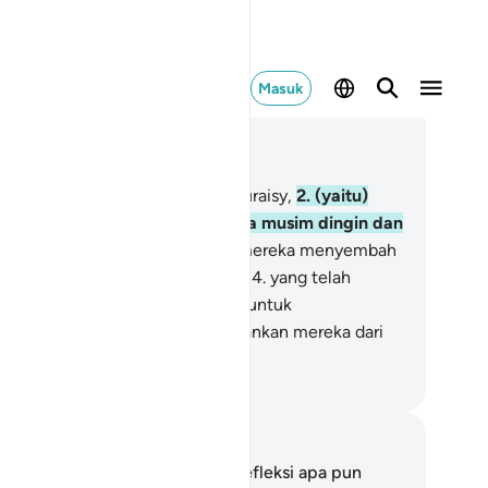
Masuk
ca dalam Konteks
 106, Halaman 546, Juz 30
Karena kebiasaan orang-orang Quraisy,
2
.
(yaitu)
biasaan mereka bepergian pada musim dingin dan
sim panas.
3
.
Maka hendaklah mereka menyembah
han (pemilik) rumah ini (Ka'bah),
4
.
yang telah
mberi makanan kepada mereka untuk
nghilangkan lapar dan mengamankan mereka dari
sa ketakutan.
donesian Islamic affairs ministry
tatan dan Refleksi
da tidak memiliki catatan atau refleksi apa pun