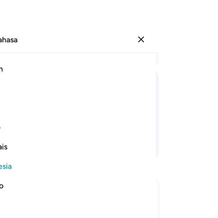
Bahasa
Masuk
Ba
h
Bab
1
.
اٖلٰفِهِمْ
رِحْلَةَ
الشِّتَآءِ
وَالصَّیْفِ
ke
mu
im dingin dan musim panas.
Tu
1
ف
me
Lanjutkan Membaca
is
me
ra
esia
-
In
no
Ca
An