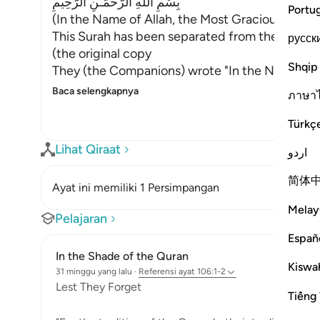
بِسْمِ اللَّهِ الرَّحْمَـنِ الرَّحِيمِ
Portu
(In the Name of Allah, the Most Gracious, the M
This Surah has been separated from the one th
русск
(the original copy
Shqip
They (the Companions) wrote "In the Name of A
Baca selengkapnya
ภาษา
Türkç
Lihat Qiraat
اردو
简体
Ayat ini memiliki 1 Persimpangan
Melay
Pelajaran
Españ
In the Shade of the Quran
Kiswah
31 minggu yang lalu
·
Referensi
ayat 106:1-2
Lest They Forget
Tiếng 