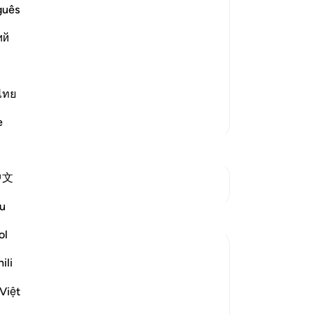
me
guês
ost Merciful.
at preceded it in the primary Mushaf
ий
llah, the Most Gracious, the
…
ไทย
Lebih Banyak Tafsir
e
中文
Lihat Persimpangan
u
ol
ili
Việt