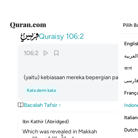
Pilih 
106
ايلافهم رحلة الشتاء والصيف ٢
Quraisy
106:2
Englis
106:2
العربية
বাংলা
(yaitu) kebiasaan mereka bepergian pada mus
ارسی
Kata demi kata
França
Bacalah Tafsir
Indon
Italia
Ibn Kathir (Abridged)
Dutch
Which was revealed in Makkah