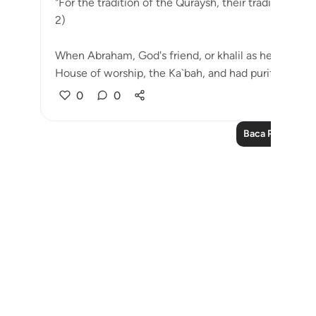
"For the tradition of the Quraysh, their tradition of 
2)
When Abraham, God's friend, or khalil as he is calle
House of worship, the Ka`bah, and had purifie...
Lih
0
0
Baca Pelajaran 
Notes
placeholders
close