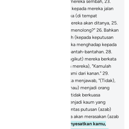
mereka dan apa yang dahulu mereka sembah,
23
.
selain Allah, lalu tunjukkanlah kepada mereka jalan
ke nereka.
24
.
Tahanlah mereka (di tempat
perhentian), sesungguhnya mereka akan ditanya,
25
.
"Mengapa kamu tidak tolong-menolong?"
26
.
Bahkan
mereka pada hari itu menyerah (kepada keputusan
Allah).
27
.
Dan sebagian mereka menghadap kepada
sebagian yang lain saling berbantah-bantahan.
28
.
Sesungguhnya (pengikut-pengikut) mereka berkata
(kepada pemimpin-pemimpin mereka), "Kamulah
yang dahulu datang kepada kami dari kanan."
29
.
(Pemimpin-pemimpin) mereka menjawab, "(Tidak),
bahkan kamulah yang tidak (mau) menjadi orang
mukmin,
30
.
sedangkan kami tidak berkuasa
terhadapmu, bahkan kamu menjadi kaum yang
melampaui batas.
31
.
Maka pantas putusan (azab)
Tuhan menimpa kita; pasti kita akan merasakan (azab
itu).
32
.
Maka kami telah menyesatkan kamu,