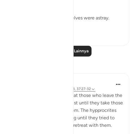
us in our error:
If we led you astray, we ourselves were astray.
(Verse 32)
0
0
Baca Pelajaran Lainnya
Refleksi
tareq abed
8 tahun yang lalu
·
Referensi
ayat 33:13, 37:27-32
One lesson to draw from is that those who leave the
obedience of Allah will not rest until they take those
who are on his obedience them. The hypprocrites
here couldnt stop at retreating until they tried to
convince the companions to retreat with them.
Maybe t...
Lihat lainnya