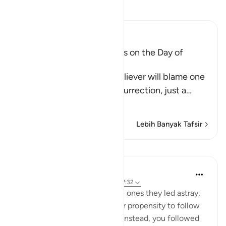
Bacalah Tafsir
Ibn Kathir (Abridged)
The arguing of the Idolators on the Day of
Resurrection
Allah tells us that the disbeliever will blame one
another in the arena of Resurrection, just a
…
Baca selengkapnya
Lebih Banyak Tafsir
Pelajaran
In the Shade of the Quran
31 minggu yang lalu
·
Referensi
ayat 37:32
The misleaders will say to the ones they led astray,
you joined us because of your propensity to follow
error. We did nothing to you; instead, you followed