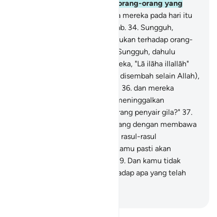
sesungguhnya kami sendiri, orang-orang yang
sesat."
33
.
Maka sesunguhnya mereka pada hari itu
bersama-sama merasakan azab.
34
.
Sungguh,
demikianlah Kami memperlakukan terhadap orang-
orang yang berbuat dosa.
35
.
Sungguh, dahulu
apabila dikatakan kepada mereka, "Lā ilāha illallāh"
(Tidak ada tuhan yang berhak disembah selain Allah),
mereka menyombongkan diri,
36
.
dan mereka
berkata, "Apakah kami harus meninggalkan
sesembahan kami karena seorang penyair gila?"
37
.
Padahal dia (Muhammad) datang dengan membawa
kebenaran dan membenarkan rasul-rasul
(sebelumnya).
38
.
Sungguh, kamu pasti akan
merasakan azab yang pedih.
39
.
Dan kamu tidak
diberi balasan melainkan terhadap apa yang telah
kamu kerjakan,
-
Indonesian Islamic affairs ministry