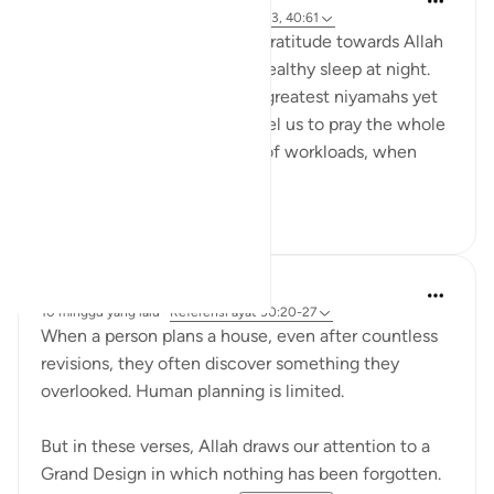
2 tahun yang lalu
·
Referensi
ayat 30:23, 40:61
We often overlook showing gratitude towards Allah
for granting us a sound and healthy sleep at night.
Undoubtedly it is one of the greatest niyamahs yet
neglected. Allah didn't compel us to pray the whole
night. After a long tiring day of workloads, when
you...
Lihat lainnya
7
0
Salihu Abba
10 minggu yang lalu
·
Referensi
ayat 30:20-27
When a person plans a house, even after countless
revisions, they often discover something they
overlooked. Human planning is limited.
But in these verses, Allah draws our attention to a
Grand Design in which nothing has been forgotten.