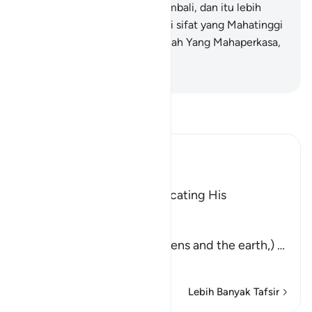
kemudian mengulanginya kembali, dan itu lebih
mudah bagi-Nya. Dia memiliki sifat yang Mahatinggi
di langit dan di bumi. Dan Dialah Yang Mahaperkasa,
Mahabijaksana.
-
Indonesian Islamic affairs ministry
Bacalah Tafsir
Ibn Kathir (Abridged)
وَمِنْ ءَايَـتِهِ
(And among His signs) indicating His
magnificent power.
خَلَقَ السَّمَـوَتِ وَالأَرْضَ
(is the creation of the heavens and the earth,)
…
Baca selengkapnya
Lebih Banyak Tafsir