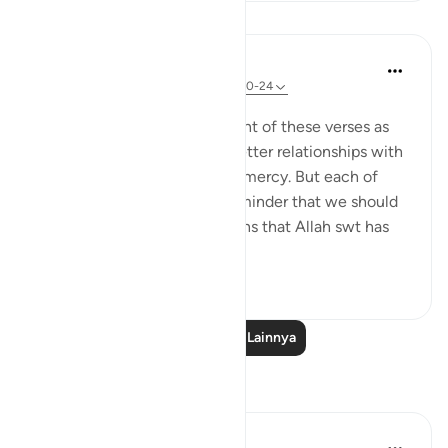
Pelajaran
Suzy Ismail
8 tahun yang lalu
·
Referensi
ayat 30:20-24
Diposting di
Cornerstone
We often focus on the content of these verses as
guidance towards building better relationships with
our spouse through care and mercy. But each of
these ayahs begins with a reminder that we should
recognize the miraculous signs that Allah swt has
shown us thr...
Lihat lainnya
7
2
Baca Pelajaran Lainnya
Refleksi
Wahida Aurthy