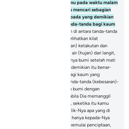
(kebesaran)-Nya ialah tidurmu pada waktu malam
dan siang hari serta usahamu mencari sebagian
dari karunia-Nya. Sungguh, pada yang demikian
itu benar-benar terdapat tanda-tanda bagi kaum
yang mendengarkan.
24
.
Dan di antara tanda-tanda
(kebesaran)-Nya, Dia memperlihatkan kilat
kepadamu untuk (menimbulkan) ketakutan dan
harapan, dan Dia menurunkan air (hujan) dari langit,
lalu dengan air itu dihidupkannya bumi setelah mati
(kering). Sungguh, pada yang demikian itu benar-
benar terdapat tanda-tanda bagi kaum yang
mengerti.
25
.
Dan di antara tanda-tanda (kebesaran)-
Nya ialah berdirinya langit dan bumi dengan
kehendak-Nya. Kemudian apabila Dia memanggil
kamu sekali panggil dari bumi, seketika itu kamu
keluar (dari kubur).
26
.
Dan milik-Nya apa yang di
langit dan di bumi. Semuanya hanya kepada-Nya
tunduk.
27
.
Dan Dialah yang memulai penciptaan,