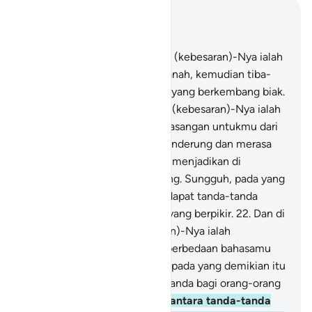
Baca dalam Konteks
Bab 30, Halaman 366, Juz 21
20
.
Dan di antara tanda-tanda (kebesaran)-Nya ialah
Dia menciptakan kamu dari tanah, kemudian tiba-
tiba kamu (menjadi) manusia yang berkembang biak.
21
.
Dan di antara tanda-tanda (kebesaran)-Nya ialah
Dia menciptakan pasangan-pasangan untukmu dari
jenismu sendiri, agar kamu cenderung dan merasa
tenteram kepadanya, dan Dia menjadikan di
antaramu rasa kasih dan sayang. Sungguh, pada yang
demikian itu benar-benar terdapat tanda-tanda
(kebesaran Allah) bagi kaum yang berpikir.
22
.
Dan di
antara tanda-tanda (kebesaran)-Nya ialah
penciptaan langit dan bumi, perbedaan bahasamu
dan warna kulitmu. Sungguh, pada yang demikian itu
benar-benar terdapat tanda-tanda bagi orang-orang
yang mengetahui.
23
.
Dan di antara tanda-tanda