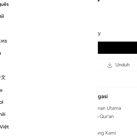
guês
ий
12
.
Yusuf
Mahmoud Khalil Al-Husary
ไทย
Putar Audio
e
Membaca
Salin tautan
Unduh
中文
u
Navigasi
ol
 ❤️
Halaman Utama
yegarkan
ili
Radio Qur'an
 Al-Quran.
Qari
Việt
ngganan
Tentang Kami