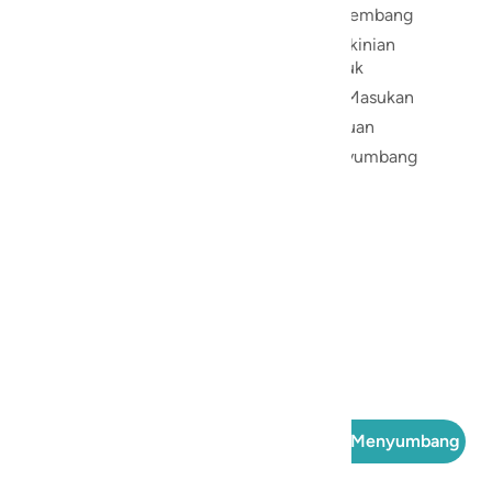
Pengembang
n Al Quran
Pengkinian
 digunakan
Produk
a, mencari,
n dalam
Beri Masukan
terjemahan,
Bantuan
dan berbagai
Menyumbang
am, sehingga
m
terhubung
ng oleh
a 501(c)(3),
nsi yang
,
tuan
Menyumbang