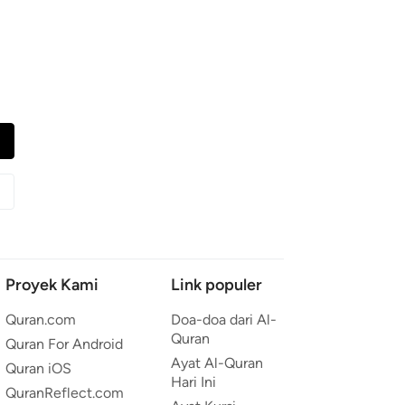
Proyek Kami
Link populer
Quran.com
Doa-doa dari Al-
Quran
Quran For Android
Ayat Al-Quran
Quran iOS
Hari Ini
QuranReflect.com