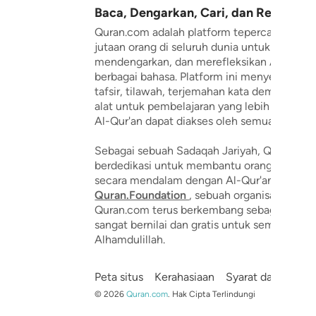
Baca, Dengarkan, Cari, dan Renungka
Quran.com adalah platform tepercaya yang
jutaan orang di seluruh dunia untuk membac
mendengarkan, dan merefleksikan Al-Qur'a
berbagai bahasa. Platform ini menyediakan 
tafsir, tilawah, terjemahan kata demi kata, 
alat untuk pembelajaran yang lebih mendal
Al-Qur'an dapat diakses oleh semua orang.
Sebagai sebuah Sadaqah Jariyah, Quran.co
berdedikasi untuk membantu orang-orang 
secara mendalam dengan Al-Qur'an. Diduku
Quran.Foundation
, sebuah organisasi nirlab
Quran.com terus berkembang sebagai refere
sangat bernilai dan gratis untuk semua orang
Alhamdulillah.
Peta situs
Kerahasiaan
Syarat dan Keten
©
2026
Quran.com
.
Hak Cipta Terlindungi