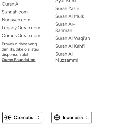
Ayat Kursi
Quran.AI
Surah Yasin
Sunnah.com
Surah Al Mulk
Nuqayah.com
Surah Ar-
Legacy.Quran.com
Rahman
Corpus.Quran.com
Surah Al Waqi'ah
Proyek nirlaba yang
Surah Al Kahfi
dimiliki, dikelola, atau
Surah Al
disponsori oleh
Quran.Foundation
Muzzammil
Otomatis
Indonesia