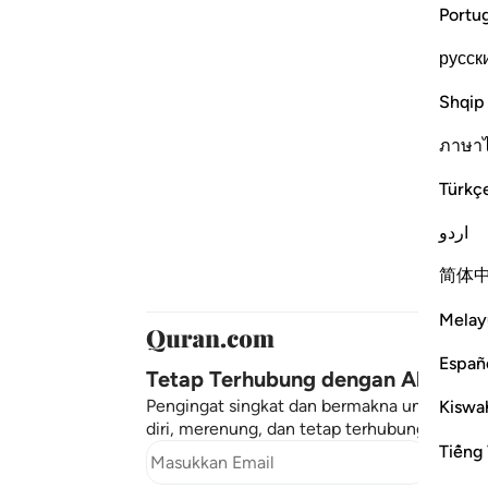
Portu
русск
Shqip
ภาษา
Türkç
اردو
简体
Melay
Españ
Tetap Terhubung dengan Al-Quran
Pengingat singkat dan bermakna untuk men
Kiswah
diri, merenung, dan tetap terhubung dengan
Tiếng 
Berla