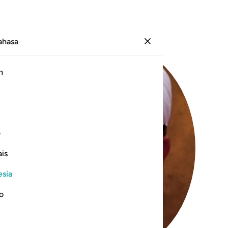
Bahasa
Masuk
h
ف
is
esia
no