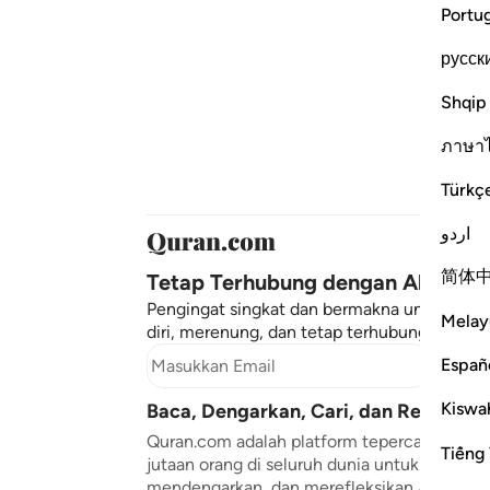
Portu
русск
Shqip
ภาษา
Türkç
اردو
简体
Tetap Terhubung dengan Al-Quran
Pengingat singkat dan bermakna untuk men
Melay
diri, merenung, dan tetap terhubung dengan
Españ
Berla
Kiswah
Baca, Dengarkan, Cari, dan Renungka
Quran.com adalah platform tepercaya yang
Tiếng 
jutaan orang di seluruh dunia untuk membac
mendengarkan, dan merefleksikan Al-Qur'a