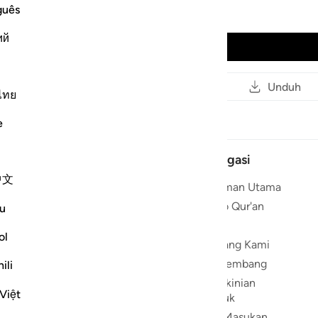
guês
Mishari Rashid al-`Afasy
ий
Putar Audio
Membaca
Salin tautan
Unduh
ไทย
e
Navigasi
中文
 ❤️
Halaman Utama
yegarkan
Radio Qur'an
u
 Al-Quran.
Qari
ol
ngganan
Tentang Kami
Pengembang
ili
n Al Quran
Pengkinian
 digunakan
Việt
Produk
a, mencari,
n dalam
Beri Masukan