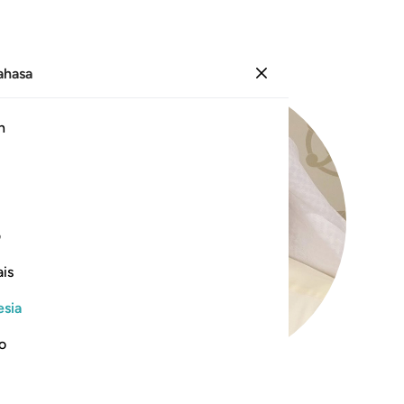
Bahasa
Masuk
h
ف
is
esia
no
99
.
Az-Zalzalah