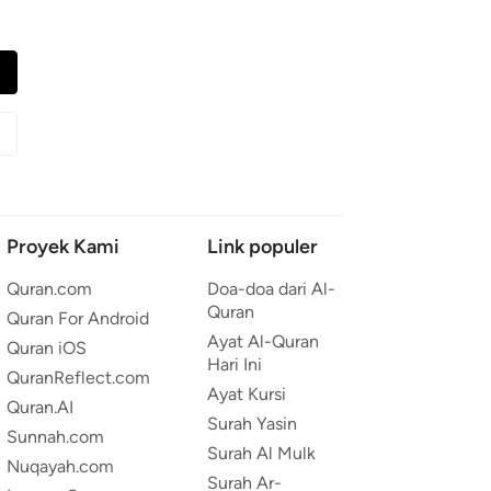
Proyek Kami
Link populer
Quran.com
Doa-doa dari Al-
Quran
Quran For Android
Ayat Al-Quran
Quran iOS
Hari Ini
QuranReflect.com
Ayat Kursi
Quran.AI
Surah Yasin
Sunnah.com
Surah Al Mulk
Nuqayah.com
Surah Ar-