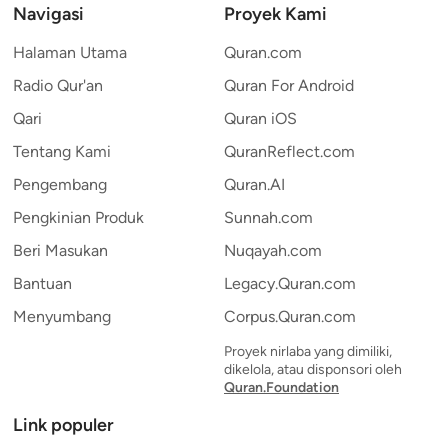
Navigasi
Proyek Kami
Halaman Utama
Quran.com
Radio Qur'an
Quran For Android
Qari
Quran iOS
Tentang Kami
QuranReflect.com
Pengembang
Quran.AI
Pengkinian Produk
Sunnah.com
Beri Masukan
Nuqayah.com
Bantuan
Legacy.Quran.com
Menyumbang
Corpus.Quran.com
Proyek nirlaba yang dimiliki,
dikelola, atau disponsori oleh
Quran.Foundation
Link populer