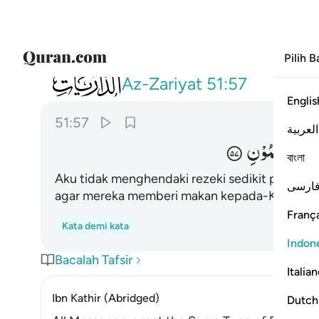
Pilih 
051
ما اريد منهم من رزق وما اريد ان يطعمون ٥٧
Az-Zariyat
51:57
Englis
51:57
العربية
َنْ
یُّطْعِمُوْنِ
বাংলা
Aku tidak menghendaki rezeki sedikit pun dar
ارسی
agar mereka memberi makan kepada-Ku.
França
Kata demi kata
Indon
Bacalah Tafsir
Italia
Ibn Kathir (Abridged)
Dutch