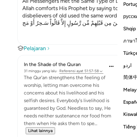
All Messengers met the Same Type of Denial fr
Portu
Allah comforts His Prophet by saying to Him, `ju
disbelievers of old used the same words with t
русск
آ أَتَى الَّذِينَ مِن قَبْلِهِمْ مِّن رَّسُولٍ إِلاَّ قَالُواْ سَـحِرٌ أَوْ مَج
Shqip
ภาษา
Pelajaran
Türkç
In the Shade of the Quran
اردو
31 minggu yang lalu
·
Referensi
ayat 51:57-58
简体
The Qur'an strengthens the feeling of
worship, letting man overcome his
Melay
concerns about his livelihood and his
selfish desires. Everybody's livelihood is
Españ
guaranteed by God. Needless to say, He
Kiswah
needs neither sustenance nor food from
them when He asks them to spe...
Tiếng 
Lihat lainnya