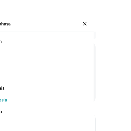
Bahasa
Masuk
Ba
h
Bab
47
مَاۤ
اُرِیْدُ
مِنْهُمْ
مِّنْ
رِّزْقٍ
وَّمَاۤ
اُرِیْدُ
ا
da
te
i mereka dan Aku tidak menghendaki
me
ف
ci
is
(k
Lanjutkan Membaca
(m
esia
pe
ja
no
Al
jel