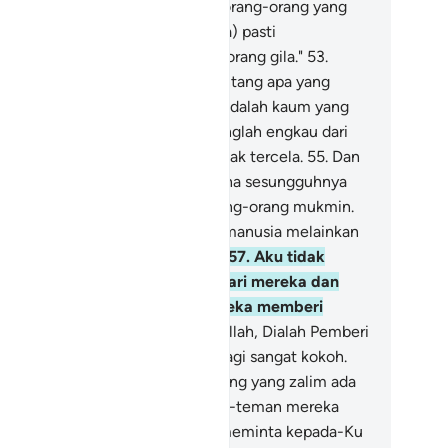
orang rasul yang datang kepada orang-orang yang
belum mereka, mereka (kaumnya) pasti
gatakan, "Dia itu penyihir atau orang gila."
53
.
akah mereka saling berpesan tentang apa yang
katakan itu. Sebenarnya mereka adalah kaum yang
lampaui batas.
54
.
Maka berpalinglah engkau dari
reka, dan engkau sama sekali tidak tercela.
55
.
Dan
taplah memberi peringatan, karena sesungguhnya
ringatan itu bermanfaat bagi orang-orang mukmin.
.
Aku tidak menciptakan jin dan manusia melainkan
ar mereka beribadah kepada-Ku.
57
.
Aku tidak
nghendaki rezeki sedikit pun dari mereka dan
u tidak menghendaki agar mereka memberi
kan kepada-Ku.
58
.
Sungguh Allah, Dialah Pemberi
zeki yang mempunyai kekuatan lagi sangat kokoh.
.
Maka sungguh, untuk orang-orang yang zalim ada
gian (azab) seperti bagian teman-teman mereka
ahulu); maka janganlah mereka meminta kepada-Ku