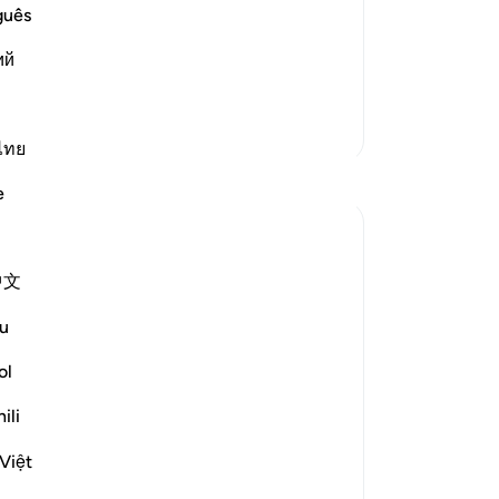
om Their Nations
se
guês
st as these idolators denied you, the
se
heir Messengers,'
ий
men
كَذَلِكَ مَ
…
Baca selengkapnya
Ap
di
Lebih Banyak Tafsir
me
ไทย
Refleksi
me
e
te
pe
Khadejah Mehmood
56
2 tahun yang lalu
·
Referensi
ayat 51:57-58
中文
In the Name of Allah, the Most Merciful,
ag
the Especially Merciful.
me
u
Ak
ma
ol
GOD IS NOT IN NEED OF OUR WORSHIP
re
ili
🛐
59
ba
Việt
(d