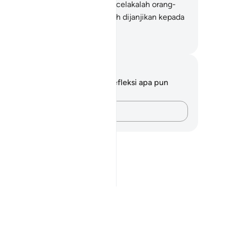
tuk menyegerakannya.
60
.
Maka celakalah orang-
ng yang kafir pada hari yang telah dijanjikan kepada
reka (hari Kiamat).
donesian Islamic affairs ministry
tatan dan Refleksi
da tidak memiliki catatan atau refleksi apa pun
ngenai ayat ini.
Catatlah pikiran Anda…