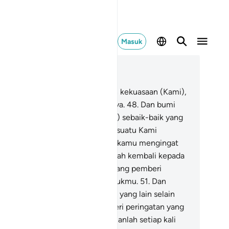
Masuk
ca dalam Konteks
 51, Halaman 471, Juz 27
.
Dan langit Kami bangun dengan kekuasaan (Kami),
n Kami benar-benar meluaskannya.
48
.
Dan bumi
lah Kami hamparkan; maka (Kami) sebaik-baik yang
nghamparkan.
49
.
Dan segala sesuatu Kami
ptakan berpasang-pasangan agar kamu mengingat
ebesaran Allah).
50
.
Maka segeralah kembali kepada
enaati) Allah. Sungguh, aku seorang pemberi
ringatan yang jelas dari Allah untukmu.
51
.
Dan
nganlah kamu mengadakan tuhan yang lain selain
lah. Sungguh, aku seorang pemberi peringatan yang
as dari Allah untukmu.
52
.
Demikianlah setiap kali