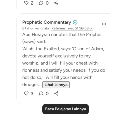
2
0
Prophetic Commentary
8 tahun yang lalu
·
Referensi
ayat 51:56-58
Abu Hurayrah narrates that the Prophet
(saws) said:
'Allah, the Exalted, says: ‘O son of Adam,
devote yourself exclusively to my
worship, and I will fill your chest with
richness and satisfy your needs. If you do
not do so, I will fill your hands with
drudger...
Lihat lainnya
3
0
Baca Pelajaran Lainnya