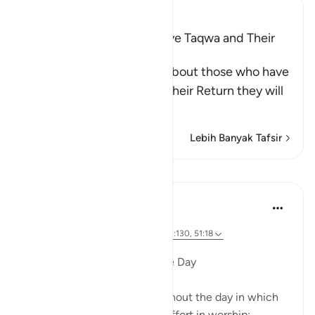
Ibn Kathir (Abridged)
Qualities of Those Who have Taqwa and Their
Reward
Allah the Exalted informs about those who have
Taqwa, that on the Day of their Return they will
be a
…
Baca selengkapnya
Lebih Banyak Tafsir
Pelajaran
Dr. Magdy Al-Hilali
5 tahun yang lalu
·
Referensi
ayat 76:25-26, 50:39-40, 20:130, 51:18
Diposting di
Muslim American Society
Special Hours throughout the Day
There are three times throughout the day in which
God urges us to exert extra effort in worship: