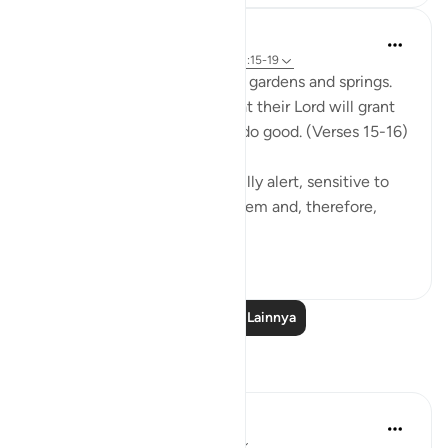
In the Shade of the Quran
31 minggu yang lalu
·
Referensi
ayat 51:15-19
The God-fearing will be amid gardens and springs.
They will happily receive what their Lord will grant
them; for they were keen to do good. (Verses 15-16)
This God-fearing group are fully alert, sensitive to
the fact that God watches them and, therefore,
they...
Lihat lainnya
0
0
101
Baca Pelajaran Lainnya
Refleksi
Hausa Dictionary
tahun lalu
·
Referensi
ayat 3:17, 51:18