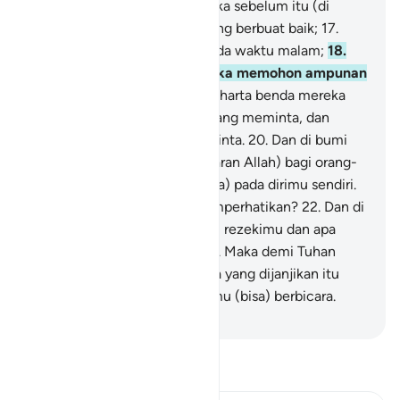
mereka. Sesungguhnya mereka sebelum itu (di
dunia) adalah orang-orang yang berbuat baik;
17
.
mereka sedikit sekali tidur pada waktu malam;
18
.
dan pada akhir malam mereka memohon ampunan
(kepada Allah).
19
.
Dan pada harta benda mereka
ada hak untuk orang miskin yang meminta, dan
orang miskin yang tidak meminta.
20
.
Dan di bumi
terdapat tanda-tanda (kebesaran Allah) bagi orang-
orang yang yakin,
21
.
dan (juga) pada dirimu sendiri.
Maka apakah kamu tidak memperhatikan?
22
.
Dan di
langit terdapat (sebab-sebab) rezekimu dan apa
yang dijanjikan kepadamu.
23
.
Maka demi Tuhan
langit dan bumi, sungguh, apa yang dijanjikan itu
pasti terjadi sebagaimana kamu (bisa) berbicara.
-
Indonesian Islamic affairs ministry
Bacalah Tafsir