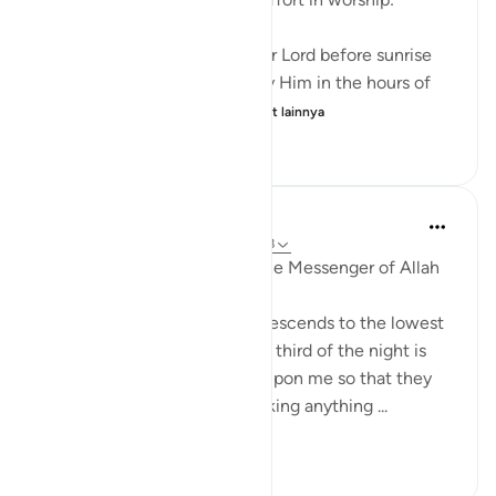
And glorify the praises of your Lord before sunrise
and before sunset, and glorify Him in the hours of
the night and at both en...
Lihat lainnya
21
3
791
Prophetic Commentary
8 tahun yang lalu
·
Referensi
ayat 51:18
Abu Hurayrah narrates that the Messenger of Allah
(saws) said:
'Allah, Blessed and Exalted, descends to the lowest
sky every night when the last third of the night is
left. He says: ‘Who is calling upon me so that they
may be answered? Who is asking anything ...
Lihat lainnya
1
0
96