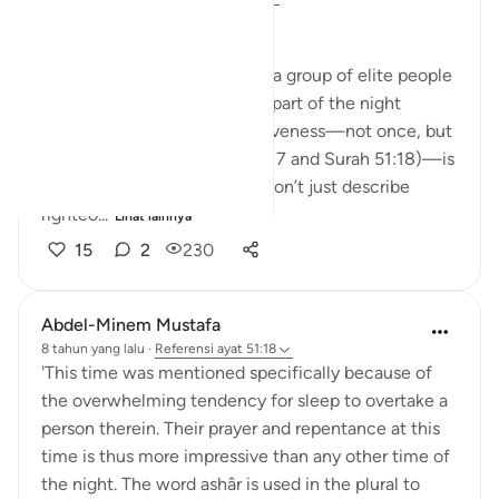
﷽
The fact that Allah mentions a group of elite people
who wake up in the quietest part of the night
(before fajr) to seek His forgiveness—not once, but
twice in the Qur’an (Surah 3:17 and Surah 51:18)—is
deeply moving. These ayats don’t just describe
righteo...
Lihat lainnya
15
2
230
Abdel-Minem Mustafa
8 tahun yang lalu
·
Referensi
ayat 51:18
'This time was mentioned specifically because of
the overwhelming tendency for sleep to overtake a
person therein. Their prayer and repentance at this
time is thus more impressive than any other time of
the night. The word ashâr is used in the plural to