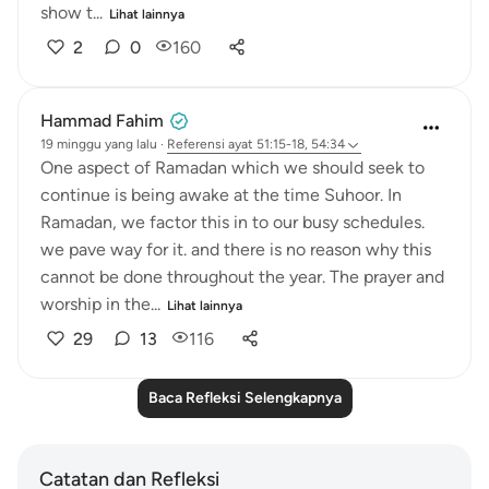
show t...
Lihat lainnya
2
0
160
Hammad Fahim
19 minggu yang lalu
·
Referensi
ayat 51:15-18, 54:34
One aspect of Ramadan which we should seek to
continue is being awake at the time Suhoor. In
Ramadan, we factor this in to our busy schedules.
we pave way for it. and there is no reason why this
cannot be done throughout the year. The prayer and
worship in the...
Lihat lainnya
29
13
116
Baca Refleksi Selengkapnya
Catatan dan Refleksi