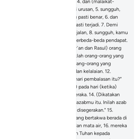
yang berlayar dengan mudah,
4
.
dan (malaikat-
malaikat) yang membagi-bagi urusan,
5
.
sungguh,
apa yang dijanjikan kepadamu pasti benar,
6
.
dan
sungguh, (hari) pembalasan pasti terjadi.
7
.
Demi
langit yang mempunyai jalan-jalan,
8
.
sungguh, kamu
benar-benar dalam keadaan berbeda-beda pendapat.
9
.
Dipalingkan darinya (Al-Qur`an dan Rasul) orang
yang dipalingkan.
10
.
Terkutuklah orang-orang yang
banyak berdusta,
11
.
(yaitu) orang-orang yang
terbenam dalam kebodohan dan kelalaian.
12
.
Mereka bertanya, "Kapankah hari pembalasan itu?"
13
.
(Hari pembalasan itu ialah) pada hari (ketika)
mereka diazab di dalam api neraka.
14
.
(Dikatakan
kepada mereka), "Rasakanlah azabmu itu. Inilah azab
yang dahulu kamu minta agar disegerakan."
15
.
Sesungguhnya orang-orang yang bertakwa berada di
dalam taman-taman (surga) dan mata air,
16
.
mereka
mengambil apa yang diberikan Tuhan kepada