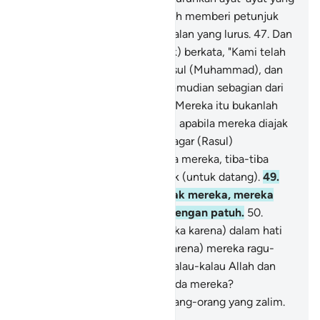
memberi penjelasan. Dan Allah memberi petunjuk
siapa yang Dia kehendaki ke jalan yang lurus.
47
.
Dan
mereka (orang-orang munafik) berkata, "Kami telah
beriman kepada Allah dan Rasul (Muhammad), dan
kami menaati (keduanya)." Kemudian sebagian dari
mereka berpaling setelah itu. Mereka itu bukanlah
orang-orang beriman.
48
.
Dan apabila mereka diajak
kepada Allah dan Rasul-Nya, agar (Rasul)
memutuskan perkara di antara mereka, tiba-tiba
sebagian dari mereka menolak (untuk datang).
49
.
Tetapi, jika kebenaran dipihak mereka, mereka
datang kepadanya (Rasul) dengan patuh.
50
.
Apakah (ketidakhadiran mereka karena) dalam hati
mereka ada penyakit, atau (karena) mereka ragu-
ragu ataukah (karena) takut kalau-kalau Allah dan
Rasul-Nya berlaku zalim kepada mereka?
Sebenarnya, mereka itulah orang-orang yang zalim.
-
Indonesian Islamic affairs ministry