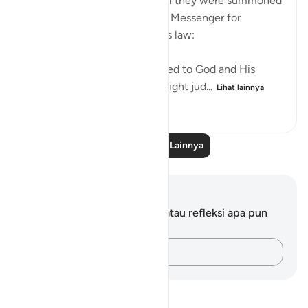
to contradict that claim when they were summoned
to put their disputes to God's Messenger for
judgement on the basis of His law:
"Whenever they are summoned to God and His
Messenger in order that he might jud...
Lihat lainnya
0
0
73
Baca Pelajaran Lainnya
Catatan dan Refleksi
Anda tidak memiliki catatan atau refleksi apa pun
mengenai ayat ini.
Catatlah pikiran Anda…