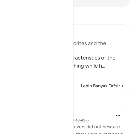
Bacalah Tafsir
Ibn Kathir (Abridged)
The Treachery of the Hypocrites and the
Attitude of the Believers
Allah tells us about the characteristics of the
hypocrites who show one thing while h
…
Baca selengkapnya
Lebih Banyak Tafsir
Pelajaran
In the Shade of the Quran
31 minggu yang lalu
·
Referensi
ayat 24:48-49
Those who claimed to be believers did not hesitate