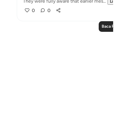
They were fully aware that earlier mes...
Lihat lainny
0
0
Baca Pelajaran 