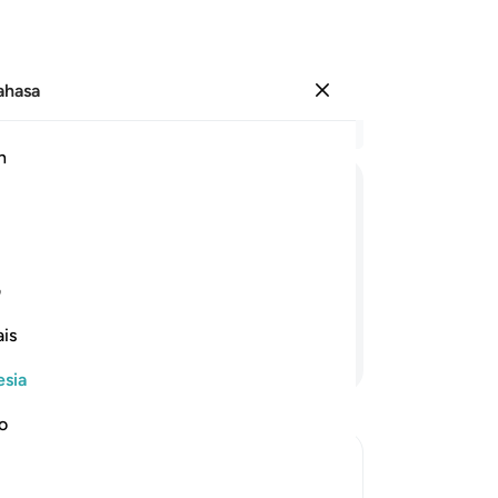
Bahasa
Masuk
Ba
h
Bab
67
لَقَدْ
وُعِدْنَا
هٰذَا
نَحْنُ
وَاٰبَآؤُنَا
مِنْ
 ۙ
me
ap
ini (hari kebangkitan); kami dan
Se
ف
dongeng orang-orang terdahulu."
(h
is
Se
Lanjutkan Membaca
te
esia
ka
or
no
be
(d