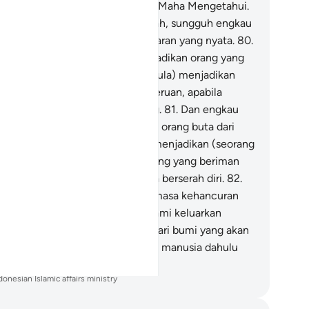
kum-Nya, dan Dia Mahaperkasa, Maha Mengetahui.
.
Maka bertawakallah kepada Allah, sungguh engkau
uhammad) berada di atas kebenaran yang nyata.
80
.
ngguh, engkau tidak dapat menjadikan orang yang
ti dapat mendengar dan (tidak pula) menjadikan
ang yang tuli dapat mendengar seruan, apabila
reka telah berpaling ke belakang.
81
.
Dan engkau
dak akan dapat memberi petunjuk orang buta dari
sesatannya. Engkau tidak dapat menjadikan (seorang
n) mendengar, kecuali orang-orang yang beriman
pada ayat-ayat Kami, lalu mereka berserah diri.
82
.
n apabila perkataan (ketentuan masa kehancuran
am) telah berlaku atas mereka, Kami keluarkan
khluk bergerak yang bernyawa dari bumi yang akan
ngatakan kepada mereka bahwa manusia dahulu
dak yakin kepada ayat-ayat Kami.
donesian Islamic affairs ministry