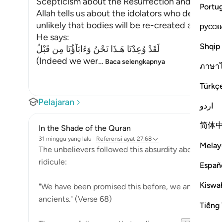
Scepticism about the Resurrection and Its Ref
Portu
Allah tells us about the idolators who deny the
unlikely that bodies will be re-created after 
русск
He says:
Shqip
لَقَدْ وُعِدْنَا هَـذَا نَحْنُ وَءَابَآؤُنَا مِن قَبْلُ
(Indeed we wer
…
Baca selengkapnya
ภาษา
Türkç
Pelajaran
اردو
简体
In the Shade of the Quran
31 minggu yang lalu
·
Referensi
ayat 27:68
Melay
The unbelievers followed this absurdity about their
ridicule:
Españ
Kiswah
"We have been promised this before, we and our foref
ancients." (Verse 68)
Tiếng 