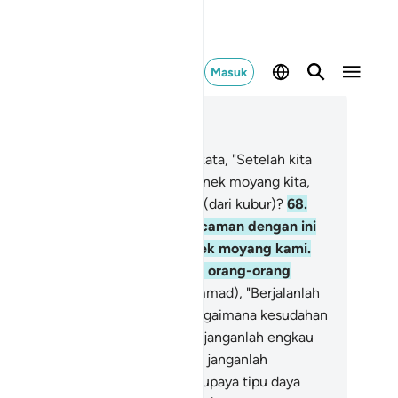
Masuk
ca dalam Konteks
 27, Halaman 344, Juz 20
.
Dan orang-orang yang kafir berkata, "Setelah kita
njadi tanah dan (begitu pula) nenek moyang kita,
akah benar kita akan dikeluarkan (dari kubur)?
68
.
jak dahulu kami telah diberi ancaman dengan ini
ari kebangkitan); kami dan nenek moyang kami.
benarnya ini hanyalah dongeng orang-orang
rdahulu."
69
.
Katakanlah (Muhammad), "Berjalanlah
mu di bumi, lalu perhatikanlah bagaimana kesudahan
ang-orang yang berdosa.
70
.
Dan janganlah engkau
rsedih hati terhadap mereka, dan janganlah
adamu) merasa sempit terhadap upaya tipu daya