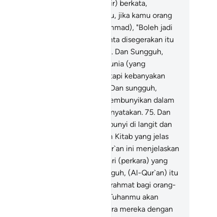
reka."
71
.
Dan mereka (orang kafir) berkata,
apankah datangnya janji (azab) itu, jika kamu orang
ng benar."
72
.
Katakanlah (Muhammad), "Boleh jadi
bagian dari (azab) yang kamu minta disegerakan itu
lah hampir sampai kepadamu."
73
.
Dan Sungguh,
hanmu benar-benar memiliki karunia (yang
berikan-Nya) kepada manusia, tetapi kebanyakan
reka tidak mensyukuri(nya).
74
.
Dan sungguh,
hanmu mengetahui apa yang disembunyikan dalam
da mereka dan apa yang mereka nyatakan.
75
.
Dan
dak ada sesuatu pun yang tersembunyi di langit dan
 bumi, melainkan (tercatat) dalam Kitab yang jelas
auḥ Maḥfūẓ).
76
.
Sungguh, Al-Qur`an ini menjelaskan
ada Bani Israil sebagian besar dari (perkara) yang
reka perselisihkan.
77
.
Dan Sungguh, (Al-Qur`an) itu
nar-benar menjadi petunjuk dan rahmat bagi orang-
ang yang beriman.
78
.
Sungguh, Tuhanmu akan
nyelesaikannya (perkara) di antara mereka dengan