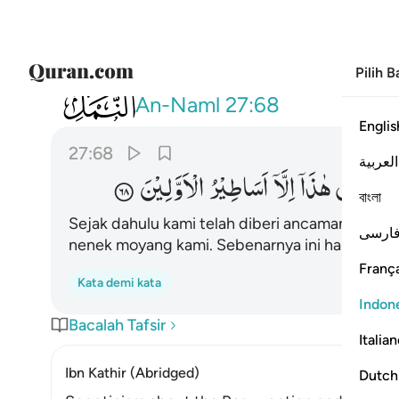
Pilih 
027
لقد وعدنا هاذا نحن واباونا من قبل ان هاذ
An-Naml
27:68
Englis
27:68
العربية
قَبْلُ
اِنْ
هٰذَاۤ
اِلَّاۤ
اَسَاطِیْرُ
الْاَوَّلِیْنَ
বাংলা
Sejak dahulu kami telah diberi ancaman dengan 
ارسی
nenek moyang kami. Sebenarnya ini hanyalah 
França
Kata demi kata
Indon
Bacalah Tafsir
Italia
Ibn Kathir (Abridged)
Dutch