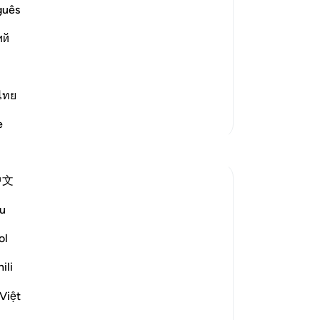
utation
me
guês
 Resurrection, considering it extremely
"K
they have become bones and dust. Then
ий
ya
se
te
Tu
ไทย
di
Lebih Banyak Tafsir
e
me
Tu
da
中文
ti
di
u
 disbelief about the Day of Judgement with
(L
kep
ol
me
ili
athers! This is nothing but fables of the
be
or
Việt
me