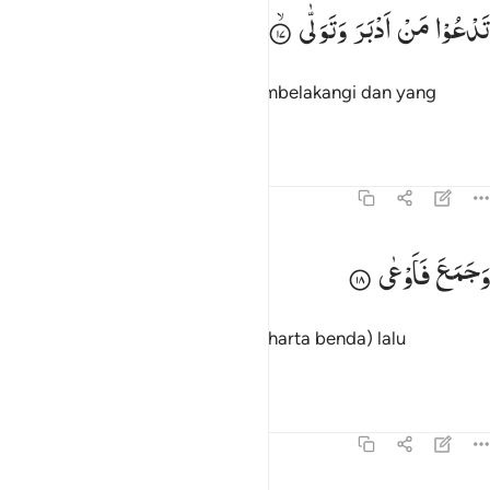
دعو من ادبر وتولى ١٧
تَدْعُوْا
مَنْ
اَدْبَرَ
وَتَوَلّٰی
َدْعُوا۟ مَنْ أَدْبَرَ وَتَوَلَّىٰ ١٧
Yang memanggil orang yang membelakangi dan yang
berpaling (dari agama),
Tafsir
Pelajaran
Refleksi
70:18
جمع فاوعى ١٨
وَجَمَعَ
فَاَوْعٰی
َجَمَعَ فَأَوْعَىٰٓ ١٨
dan orang yang mengumpulkan (harta benda) lalu
menyimpannya.
1
Tafsir
Pelajaran
Refleksi
70:19