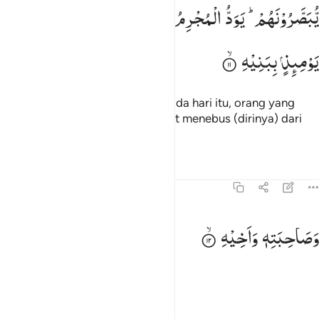
بصرونهم يود المجرم لو يفتدي من عذاب يوميذ ببنيه ١١
یُّبَصَّرُوْنَهُمْ ؕ
یَوَدُّ
الْمُجْرِمُ
لَوْ
یَفْتَدِیْ
مِنْ
عَذَابِ
ُبَصَّرُونَهُمْ ۚ يَوَدُّ ٱلْمُجْرِمُ لَوْ يَفْتَدِى مِنْ عَذَابِ يَوْمِئِذٍۭ بِبَنِيهِ ١١
یَوْمِىِٕذٍ
بِبَنِیْهِ
sedang mereka saling melihat. Pada hari itu, orang yang
berdosa ingin sekiranya dia dapat menebus (dirinya) dari
azab dengan anak-anaknya,
Tafsir
Pelajaran
Refleksi
Qiraat
70:12
صاحبته واخيه ١٢
وَصَاحِبَتِهٖ
وَاَخِیْهِ
َصَـٰحِبَتِهِۦ وَأَخِيهِ ١٢
dan istrinya juga saudaranya,
Tafsir
Pelajaran
Refleksi