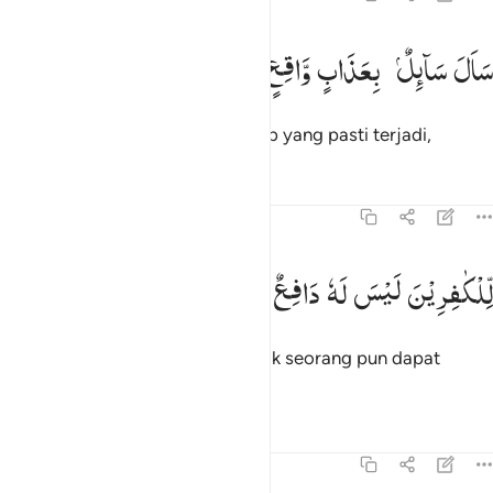
ال سايل بعذاب واقع ١
سَاَلَ
سَآىِٕلٌۢ
بِعَذَابٍ
وَّاقِعٍ
َأَلَ سَآئِلٌۢ بِعَذَابٍۢ وَاقِعٍۢ ١
Seseorang bertanya tentang azab yang pasti terjadi,
Tafsir
Pelajaran
Refleksi
Qiraat
70:2
لكافرين ليس له دافع ٢
لِّلْكٰفِرِیْنَ
لَیْسَ
لَهٗ
دَافِعٌ
ِّلْكَـٰفِرِينَ لَيْسَ لَهُۥ دَافِعٌۭ ٢
Bagi orang-orang kafir, yang tidak seorang pun dapat
menolaknya,
Tafsir
Pelajaran
Refleksi
70:3