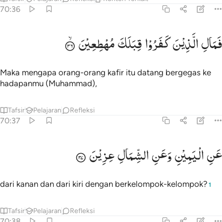
70:36
مال الذين كفروا قبلك مهطعين ٣٦
فَمَالِ
الَّذِیْنَ
كَفَرُوْا
قِبَلَكَ
مُهْطِعِیْنَ
َمَالِ ٱلَّذِينَ كَفَرُوا۟ قِبَلَكَ مُهْطِعِينَ ٣٦
Maka mengapa orang-orang kafir itu datang bergegas ke
hadapanmu (Muhammad),
Tafsir
Pelajaran
Refleksi
70:37
ن اليمين وعن الشمال عزين ٣٧
عَنِ
الْیَمِیْنِ
وَعَنِ
الشِّمَالِ
عِزِیْنَ
َنِ ٱلْيَمِينِ وَعَنِ ٱلشِّمَالِ عِزِينَ ٣٧
dari kanan dan dari kiri dengan berkelompok-kelompok?
1
Tafsir
Pelajaran
Refleksi
70:38