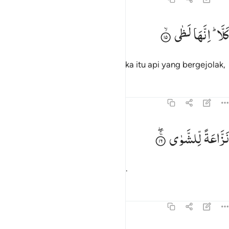
لا انها لظى ١٥
كَلَّا ؕ
اِنَّهَا
لَظٰی
َلَّآ ۖ إِنَّهَا لَظَىٰ ١٥
Sama sekali tidak! Sungguh, neraka itu api yang bergejolak,
Tafsir
Pelajaran
Refleksi
70:16
زاعة للشوى ١٦
نَزَّاعَةً
لِّلشَّوٰی
َزَّاعَةًۭ لِّلشَّوَىٰ ١٦
yang mengelupaskan kulit kepala.
Tafsir
Pelajaran
Refleksi
Qiraat
70:17