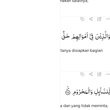
mereka yang tetap setia melaksanakan salatnya,
Tafsir
Pelajaran
Refleksi
70:24
الذين في اموالهم حق معلوم ٢٤
وَالَّذِیْنَ
فِیْۤ
اَمْوَالِهِمْ
حَقٌّ
مَّعْلُوْمٌ
َٱلَّذِينَ فِىٓ أَمْوَٰلِهِمْ حَقٌّۭ مَّعْلُومٌۭ ٢٤
dan orang-orang yang dalam hartanya disiapkan bagian
tertentu,
Tafsir
Pelajaran
Refleksi
70:25
لسايل والمحروم ٢٥
لِّلسَّآىِٕلِ
وَالْمَحْرُوْمِ
ِّلسَّآئِلِ وَٱلْمَحْرُومِ ٢٥
bagi orang (miskin) yang meminta dan yang tidak meminta,