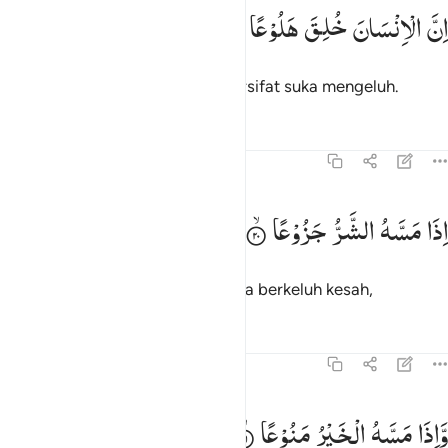
۞ ن الانسان خلق هلوعا ١٩
اِنَّ
الْاِنْسَانَ
خُلِقَ
هَلُوْعًا
۞ ِنَّ ٱلْإِنسَـٰنَ خُلِقَ هَلُوعًا ١٩
Sungguh, manusia diciptakan bersifat suka mengeluh.
Tafsir
Pelajaran
Refleksi
70:20
ذا مسه الشر جزوعا ٢٠
اِذَا
مَسَّهُ
الشَّرُّ
جَزُوْعًا
ِذَا مَسَّهُ ٱلشَّرُّ جَزُوعًۭا ٢٠
Apabila dia ditimpa kesusahan dia berkeluh kesah,
Tafsir
Pelajaran
Refleksi
70:21
اذا مسه الخير منوعا ٢١
وَّاِذَا
مَسَّهُ
الْخَیْرُ
مَنُوْعًا
َإِذَا مَسَّهُ ٱلْخَيْرُ مَنُوعًا ٢١