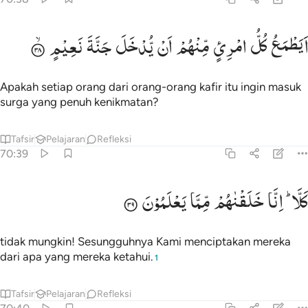
يطمع كل امري منهم ان يدخل جنة نعيم ٣٨
اَیَطْمَعُ
كُلُّ
امْرِئٍ
مِّنْهُمْ
اَنْ
یُّدْخَلَ
جَنَّةَ
نَعِیْمٍ
َيَطْمَعُ كُلُّ ٱمْرِئٍۢ مِّنْهُمْ أَن يُدْخَلَ جَنَّةَ نَعِيمٍۢ ٣٨
Apakah setiap orang dari orang-orang kafir itu ingin masuk
surga yang penuh kenikmatan?
Tafsir
Pelajaran
Refleksi
70:39
لا انا خلقناهم مما يعلمون ٣٩
كَلَّا ؕ
اِنَّا
خَلَقْنٰهُمْ
مِّمَّا
یَعْلَمُوْنَ
َلَّآ ۖ إِنَّا خَلَقْنَـٰهُم مِّمَّا يَعْلَمُونَ ٣٩
tidak mungkin! Sesungguhnya Kami menciptakan mereka
dari apa yang mereka ketahui.
1
Tafsir
Pelajaran
Refleksi