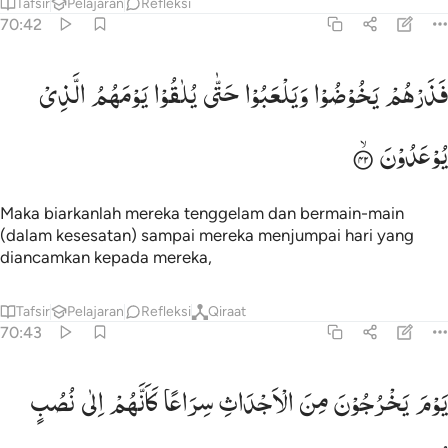
Tafsir
Pelajaran
Refleksi
70:42
ذرهم يخوضوا ويلعبوا حتى يلاقوا يومهم الذي يوعدون ٤٢
فَذَرْهُمْ
یَخُوْضُوْا
وَیَلْعَبُوْا
حَتّٰی
یُلٰقُوْا
یَوْمَهُمُ
الَّذِیْ
َذَرْهُمْ يَخُوضُوا۟ وَيَلْعَبُوا۟ حَتَّىٰ يُلَـٰقُوا۟ يَوْمَهُمُ ٱلَّذِى يُوعَدُونَ ٤٢
یُوْعَدُوْنَ
Maka biarkanlah mereka tenggelam dan bermain-main
(dalam kesesatan) sampai mereka menjumpai hari yang
diancamkan kepada mereka,
Tafsir
Pelajaran
Refleksi
Qiraat
70:43
وم يخرجون من الاجداث سراعا كانهم الى نصب يوفضون ٤٣
یَوْمَ
یَخْرُجُوْنَ
مِنَ
الْاَجْدَاثِ
سِرَاعًا
كَاَنَّهُمْ
اِلٰی
نُصُبٍ
َوْمَ يَخْرُجُونَ مِنَ ٱلْأَجْدَاثِ سِرَاعًۭا كَأَنَّهُمْ إِلَىٰ نُصُبٍۢ يُوفِضُونَ ٤٣