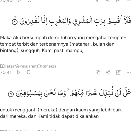
70:40
لا اقسم برب المشارق والمغارب انا لقادرون ٤٠
فَلَاۤ
اُقْسِمُ
بِرَبِّ
الْمَشٰرِقِ
وَالْمَغٰرِبِ
اِنَّا
لَقٰدِرُوْنَ
َلَآ أُقْسِمُ بِرَبِّ ٱلْمَشَـٰرِقِ وَٱلْمَغَـٰرِبِ إِنَّا لَقَـٰدِرُونَ ٤٠
Maka Aku bersumpah demi Tuhan yang mengatur tempat-
tempat terbit dan terbenamnya (matahari, bulan dan
bintang), sungguh, Kami pasti mampu,
Tafsir
Pelajaran
Refleksi
70:41
لى ان نبدل خيرا منهم وما نحن بمسبوقين ٤١
عَلٰۤی
اَنْ
نُّبَدِّلَ
خَیْرًا
مِّنْهُمْ ۙ
وَمَا
نَحْنُ
بِمَسْبُوْقِیْنَ
َلَىٰٓ أَن نُّبَدِّلَ خَيْرًۭا مِّنْهُمْ وَمَا نَحْنُ بِمَسْبُوقِينَ ٤١
untuk mengganti (mereka) dengan kaum yang lebih baik
dari mereka, dan Kami tidak dapat dikalahkan.