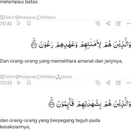
melampaui batas.
Tafsir
Pelajaran
Refleksi
70:32
الذين هم لاماناتهم وعهدهم راعون ٣٢
وَالَّذِیْنَ
هُمْ
لِاَمٰنٰتِهِمْ
وَعَهْدِهِمْ
رٰعُوْنَ
َٱلَّذِينَ هُمْ لِأَمَـٰنَـٰتِهِمْ وَعَهْدِهِمْ رَٰعُونَ ٣٢
Dan orang-orang yang memelihara amanat dan janjinya,
Tafsir
Pelajaran
Refleksi
Qiraat
70:33
الذين هم بشهاداتهم قايمون ٣٣
وَالَّذِیْنَ
هُمْ
بِشَهٰدٰتِهِمْ
قَآىِٕمُوْنَ
َٱلَّذِينَ هُم بِشَهَـٰدَٰتِهِمْ قَآئِمُونَ ٣٣
dan orang-orang yang berpegang teguh pada
kesaksiannya,