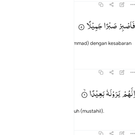
70:5
اصبر صبرا جميلا ٥
فَاصْبِرْ
صَبْرًا
جَمِیْلًا
َٱصْبِرْ صَبْرًۭا جَمِيلًا ٥
Maka bersabarlah engkau (Muhammad) dengan kesabaran
yang baik.
Tafsir
Pelajaran
Refleksi
70:6
نهم يرونه بعيدا ٦
اِنَّهُمْ
یَرَوْنَهٗ
بَعِیْدًا
ِنَّهُمْ يَرَوْنَهُۥ بَعِيدًۭا ٦
Mereka memandang (azab) itu jauh (mustahil).
Tafsir
Pelajaran
Refleksi
70:7