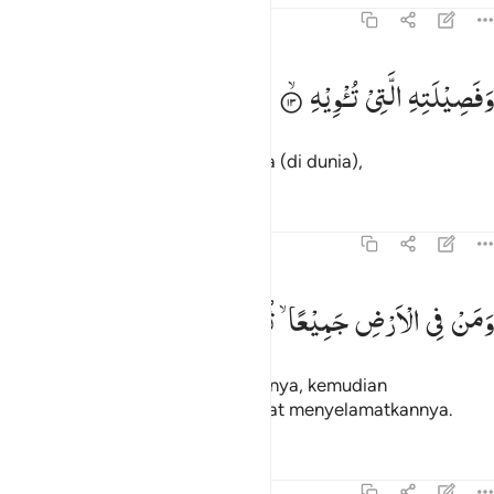
70:13
فصيلته التي توويه ١٣
وَفَصِیْلَتِهِ
الَّتِیْ
تُـْٔوِیْهِ
َفَصِيلَتِهِ ٱلَّتِى تُـْٔوِيهِ ١٣
dan keluarga yang melindunginya (di dunia),
Tafsir
Pelajaran
Refleksi
70:14
من في الارض جميعا ثم ينجيه ١٤
وَمَنْ
فِی
الْاَرْضِ
جَمِیْعًا ۙ
ثُمَّ
یُنْجِیْهِ
َمَن فِى ٱلْأَرْضِ جَمِيعًۭا ثُمَّ يُنجِيهِ ١٤
dan orang-orang di bumi seluruhnya, kemudian
mengharapkan (tebusan) itu dapat menyelamatkannya.
Tafsir
Pelajaran
Refleksi
70:15