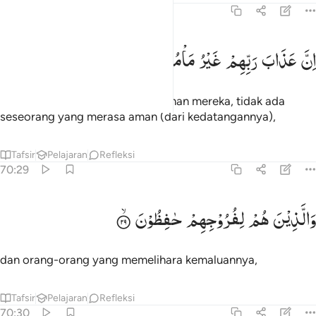
70:28
ن عذاب ربهم غير مامون ٢٨
اِنَّ
عَذَابَ
رَبِّهِمْ
غَیْرُ
مَاْمُوْنٍ
ِنَّ عَذَابَ رَبِّهِمْ غَيْرُ مَأْمُونٍۢ ٢٨
sesungguhnya terhadap azab Tuhan mereka, tidak ada
seseorang yang merasa aman (dari kedatangannya),
Tafsir
Pelajaran
Refleksi
70:29
الذين هم لفروجهم حافظون ٢٩
وَالَّذِیْنَ
هُمْ
لِفُرُوْجِهِمْ
حٰفِظُوْنَ
َٱلَّذِينَ هُمْ لِفُرُوجِهِمْ حَـٰفِظُونَ ٢٩
dan orang-orang yang memelihara kemaluannya,
Tafsir
Pelajaran
Refleksi
70:30