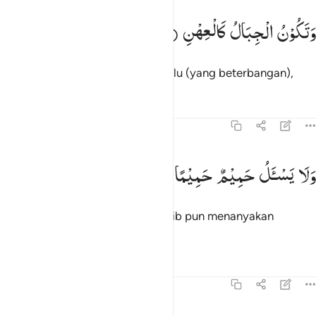
تكون الجبال كالعهن ٩
وَتَكُوْنُ
الْجِبَالُ
كَالْعِهْنِ
َتَكُونُ ٱلْجِبَالُ كَٱلْعِهْنِ ٩
dan gunung-gunung bagaikan bulu (yang beterbangan),
Tafsir
Pelajaran
Refleksi
70:10
لا يسال حميم حميما ١٠
وَلَا
یَسْـَٔلُ
حَمِیْمٌ
حَمِیْمًا
َلَا يَسْـَٔلُ حَمِيمٌ حَمِيمًۭا ١٠
dan tidak ada seorang teman karib pun menanyakan
temannya,
Tafsir
Pelajaran
Refleksi
Qiraat
70:11