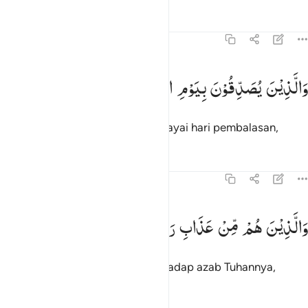
Tafsir
Pelajaran
Refleksi
70:26
الذين يصدقون بيوم الدين ٢٦
وَالَّذِیْنَ
یُصَدِّقُوْنَ
بِیَوْمِ
الدِّیْنِ
َٱلَّذِينَ يُصَدِّقُونَ بِيَوْمِ ٱلدِّينِ ٢٦
dan orang-orang yang mempercayai hari pembalasan,
Tafsir
Pelajaran
Refleksi
70:27
الذين هم من عذاب ربهم مشفقون ٢٧
وَالَّذِیْنَ
هُمْ
مِّنْ
عَذَابِ
رَبِّهِمْ
مُّشْفِقُوْنَ
َٱلَّذِينَ هُم مِّنْ عَذَابِ رَبِّهِم مُّشْفِقُونَ ٢٧
dan orang-orang yang takut terhadap azab Tuhannya,
Tafsir
Pelajaran
Refleksi