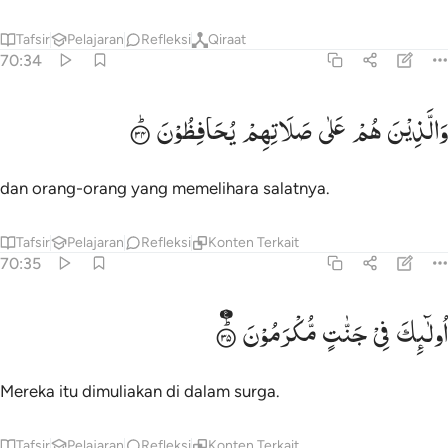
Tafsir
Pelajaran
Refleksi
Qiraat
70:34
الذين هم على صلاتهم يحافظون ٣٤
وَالَّذِیْنَ
هُمْ
عَلٰی
صَلَاتِهِمْ
یُحَافِظُوْنَ
َٱلَّذِينَ هُمْ عَلَىٰ صَلَاتِهِمْ يُحَافِظُونَ ٣٤
dan orang-orang yang memelihara salatnya.
Tafsir
Pelajaran
Refleksi
Konten Terkait
70:35
ولايك في جنات مكرمون ٣٥
اُولٰٓىِٕكَ
فِیْ
جَنّٰتٍ
مُّكْرَمُوْنَ
ُو۟لَـٰٓئِكَ فِى جَنَّـٰتٍۢ مُّكْرَمُونَ ٣٥
Mereka itu dimuliakan di dalam surga.
Tafsir
Pelajaran
Refleksi
Konten Terkait