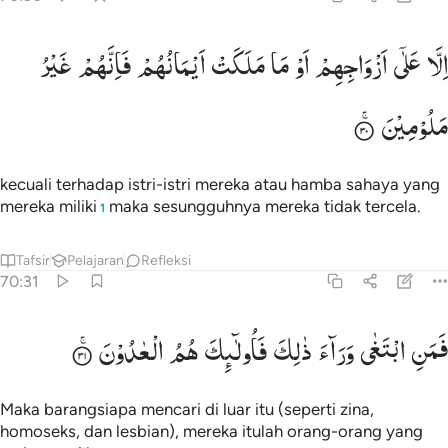
لا على ازواجهم او ما ملكت ايمانهم فانهم غير ملومين ٣٠
اِلَّا
عَلٰۤی
اَزْوَاجِهِمْ
اَوْ
مَا
مَلَكَتْ
اَیْمَانُهُمْ
فَاِنَّهُمْ
غَیْرُ
ِلَّا عَلَىٰٓ أَزْوَٰجِهِمْ أَوْ مَا مَلَكَتْ أَيْمَـٰنُهُمْ فَإِنَّهُمْ غَيْرُ مَلُومِينَ ٣٠
مَلُوْمِیْنَ
kecuali terhadap istri-istri mereka atau hamba sahaya yang
mereka miliki
maka sesungguhnya mereka tidak tercela.
1
Tafsir
Pelajaran
Refleksi
70:31
من ابتغى وراء ذالك فاولايك هم العادون ٣١
فَمَنِ
ابْتَغٰی
وَرَآءَ
ذٰلِكَ
فَاُولٰٓىِٕكَ
هُمُ
الْعٰدُوْنَ
َمَنِ ٱبْتَغَىٰ وَرَآءَ ذَٰلِكَ فَأُو۟لَـٰٓئِكَ هُمُ ٱلْعَادُونَ ٣١
Maka barangsiapa mencari di luar itu (seperti zina,
homoseks, dan lesbian), mereka itulah orang-orang yang