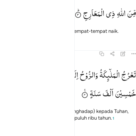
ن الله ذي المعارج ٣
مِّنَ
اللّٰهِ
ذِی
الْمَعَارِجِ
ِّنَ ٱللَّهِ ذِى ٱلْمَعَارِجِ ٣
(Azab) dari Allah, yang memiliki tempat-tempat naik.
Tafsir
Pelajaran
Refleksi
70:4
عرج الملايكة والروح اليه في يوم كان مقداره خمسين الف سنة ٤
تَعْرُجُ
الْمَلٰٓىِٕكَةُ
وَالرُّوْحُ
اِلَیْهِ
فِیْ
یَوْمٍ
كَانَ
مِقْدَارُهٗ
َعْرُجُ ٱلْمَلَـٰٓئِكَةُ وَٱلرُّوحُ إِلَيْهِ فِى يَوْمٍۢ كَانَ مِقْدَارُهُۥ خَمْسِينَ أَلْفَ سَنَ
خَمْسِیْنَ
اَلْفَ
سَنَةٍ
Para malaikat dan Jibril naik (menghadap) kepada Tuhan,
dalam sehari setara dengan lima puluh ribu tahun.
1
Tafsir
Pelajaran
Refleksi
Qiraat