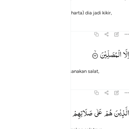
dan apabila mendapat kebaikan (harta) dia jadi kikir,
Tafsir
Pelajaran
Refleksi
70:22
لا المصلين ٢٢
اِلَّا
الْمُصَلِّیْنَ
ِلَّا ٱلْمُصَلِّينَ ٢٢
kecuali orang-orang yang melaksanakan salat,
Tafsir
Pelajaran
Refleksi
70:23
لذين هم على صلاتهم دايمون ٢٣
الَّذِیْنَ
هُمْ
عَلٰی
صَلَاتِهِمْ
دَآىِٕمُوْنَ
لَّذِينَ هُمْ عَلَىٰ صَلَاتِهِمْ دَآئِمُونَ ٢٣