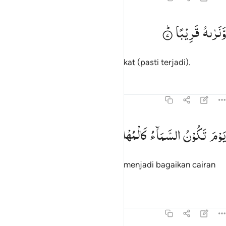
نراه قريبا ٧
وَّنَرٰىهُ
قَرِیْبًا
َنَرَىٰهُ قَرِيبًۭا ٧
Sedang Kami memandangnya dekat (pasti terjadi).
Tafsir
Pelajaran
Refleksi
70:8
وم تكون السماء كالمهل ٨
یَوْمَ
تَكُوْنُ
السَّمَآءُ
كَالْمُهْلِ
َوْمَ تَكُونُ ٱلسَّمَآءُ كَٱلْمُهْلِ ٨
(Ingatlah) pada hari ketika langit menjadi bagaikan cairan
tembaga,
Tafsir
Pelajaran
Refleksi
70:9