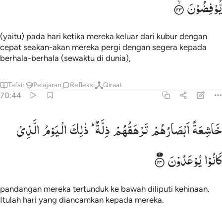
یُّوْفِضُوْنَ
(yaitu) pada hari ketika mereka keluar dari kubur dengan
cepat seakan-akan mereka pergi dengan segera kepada
berhala-berhala (sewaktu di dunia),
Tafsir
Pelajaran
Refleksi
Qiraat
70:44
اشعة ابصارهم ترهقهم ذلة ذالك اليوم الذي كانوا يوعدون ٤٤
خَاشِعَةً
اَبْصَارُهُمْ
تَرْهَقُهُمْ
ذِلَّةٌ ؕ
ذٰلِكَ
الْیَوْمُ
الَّذِیْ
َـٰشِعَةً أَبْصَـٰرُهُمْ تَرْهَقُهُمْ ذِلَّةٌۭ ۚ ذَٰلِكَ ٱلْيَوْمُ ٱلَّذِى كَانُوا۟ يُوعَدُونَ ٤٤
كَانُوْا
یُوْعَدُوْنَ
pandangan mereka tertunduk ke bawah diliputi kehinaan.
Itulah hari yang diancamkan kepada mereka.