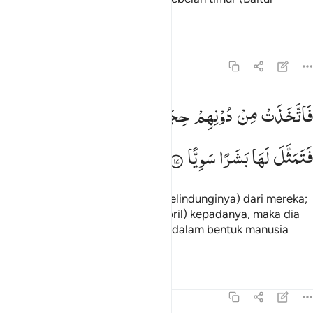
maqdis),
Tafsir
Pelajaran
Refleksi
19:17
اتخذت من دونهم حجابا فارسلنا اليها روحنا فتمثل لها بشرا سويا ١٧
فَاتَّخَذَتْ
مِنْ
دُوْنِهِمْ
حِجَابًا ۪۫
فَاَرْسَلْنَاۤ
اِلَیْهَا
رُوْحَنَا
َٱتَّخَذَتْ مِن دُونِهِمْ حِجَابًۭا فَأَرْسَلْنَآ إِلَيْهَا رُوحَنَا فَتَمَثَّلَ لَهَا بَشَرًۭا س
فَتَمَثَّلَ
لَهَا
بَشَرًا
سَوِیًّا
lalu dia memasang tabir (yang melindunginya) dari mereka;
lalu Kami mengutus roh Kami (Jibril) kepadanya, maka dia
menampakan diri di hadapannya dalam bentuk manusia
yang sempurna.
Tafsir
Pelajaran
Refleksi
19:18