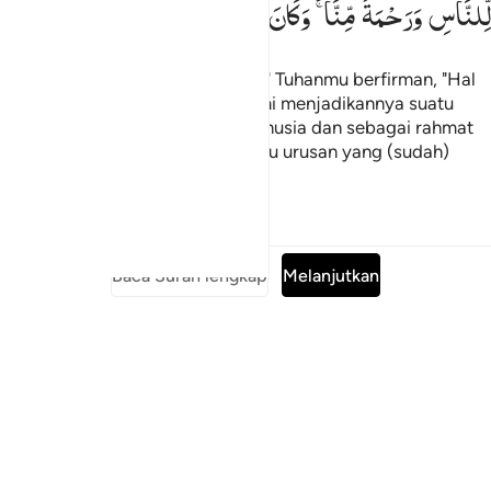
لِّلنَّاسِ
وَرَحْمَةً
مِّنَّا ۚ
وَكَانَ
اَمْرًا
مَّقْضِیًّا
Dia (Jibril) berkata, "Demikanlah." Tuhanmu berfirman, "Hal
itu mudah bagi-Ku, dan agar Kami menjadikannya suatu
tanda (kebesaran Allah) bagi manusia dan sebagai rahmat
dari Kami; dan hal itu adalah suatu urusan yang (sudah)
diputuskan."
Tafsir
Pelajaran
Refleksi
Baca Surah lengkap
Melanjutkan