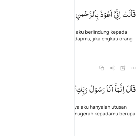
الت اني اعوذ بالرحمان منك ان كنت تقيا ١٨
قَالَتْ
اِنِّیْۤ
اَعُوْذُ
بِالرَّحْمٰنِ
مِنْكَ
اِنْ
كُنْتَ
تَقِیًّا
َالَتْ إِنِّىٓ أَعُوذُ بِٱلرَّحْمَـٰنِ مِنكَ إِن كُنتَ تَقِيًّۭا ١٨
Dia (Maryam) berkata, "Sungguh, aku berlindung kepada
Tuhan Yang Maha Pengasih terhadapmu, jika engkau orang
yang bertakwa."
Tafsir
Pelajaran
Refleksi
19:19
ال انما انا رسول ربك لاهب لك غلاما زكيا ١٩
قَالَ
اِنَّمَاۤ
اَنَا
رَسُوْلُ
رَبِّكِ ۖۗ
لِاَهَبَ
لَكِ
غُلٰمًا
زَكِیًّا
َالَ إِنَّمَآ أَنَا۠ رَسُولُ رَبِّكِ لِأَهَبَ لَكِ غُلَـٰمًۭا زَكِيًّۭا ١٩
Dia (Jibril) berkata, "Sesungguhnya aku hanyalah utusan
Tuhanmu, untuk menyampaikan anugerah kepadamu berupa
seorang anak laki-laki yang suci."