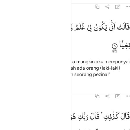
Tafsir
Pelajaran
Refleksi
Qiraat
19:20
الت انى يكون لي غلام ولم يمسسني بشر ولم اك بغيا ٢٠
قَالَتْ
اَنّٰی
یَكُوْنُ
لِیْ
غُلٰمٌ
وَّلَمْ
یَمْسَسْنِیْ
بَشَرٌ
وَّلَمْ
اَكُ
َالَتْ أَنَّىٰ يَكُونُ لِى غُلَـٰمٌۭ وَلَمْ يَمْسَسْنِى بَشَرٌۭ وَلَمْ أَكُ بَغِيًّۭا ٢٠
بَغِیًّا
Dia (Maryam) berkata, "Bagaimana mungkin aku mempunyai
anak laki-laki, padahal tidak pernah ada orang (laki-laki)
yang menyentuhku dan aku bukan seorang pezina!"
Tafsir
Pelajaran
Refleksi
19:21
ال كذالك قال ربك هو علي هين ولنجعله اية للناس ورحمة منا وكان امرا
قَالَ
كَذٰلِكِ ۚ
قَالَ
رَبُّكِ
هُوَ
عَلَیَّ
هَیِّنٌ ۚ
وَلِنَجْعَلَهٗۤ
اٰیَةً
َالَ كَذَٰلِكِ قَالَ رَبُّكِ هُوَ عَلَىَّ هَيِّنٌۭ ۖ وَلِنَجْعَلَهُۥٓ ءَايَةًۭ لِّلنَّاسِ وَرَح