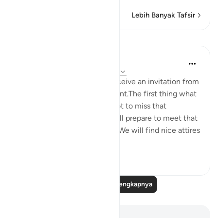
Lebih Banyak Tafsir
Refleksi
Maryam Nazar
4 tahun yang lalu
·
Referensi
ayat 5:58
We will be very excited to receive an invitation from
someone who is very important.The first thing what
comes to our mind will be, not to miss that
opportunity in any way.We will prepare to meet that
person in every possible way.We will find nice attires
to w...
Lihat lainnya
5
0
Baca Refleksi Selengkapnya