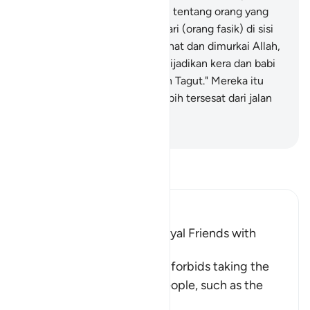
akan aku beritakan kepadamu tentang orang yang
lebih buruk pembalasannya dari (orang fasik) di sisi
Allah? Yaitu, orang yang dilaknat dan dimurkai Allah,
di antara mereka (ada) yang dijadikan kera dan babi
dan (orang yang) menyembah Tagut." Mereka itu
lebih buruk tempatnya dan lebih tersesat dari jalan
yang lurus.
-
Indonesian Islamic affairs ministry
Bacalah Tafsir
Ibn Kathir (Abridged)
The Prohibition of Being Loyal Friends with
Disbelievers
This Ayah discourages and forbids taking the
enemies of Islam and its people, such as the
Peop
…
Baca selengkapnya