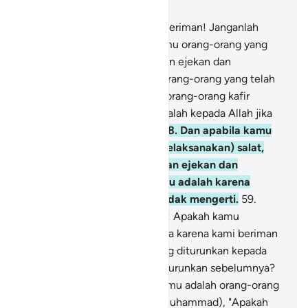
Bab 5, Halaman 106, Juz 6
57
.
Wahai orang-orang yang beriman! Janganlah
kamu menjadikan pemimpinmu orang-orang yang
membuat agamamu jadi bahan ejekan dan
permainan, (yaitu) di antara orang-orang yang telah
diberi kitab sebelummu, dan orang-orang kafir
(orang musyrik). Dan bertakwalah kepada Allah jika
kamu orang-orang beriman.
58
.
Dan apabila kamu
menyeru (mereka) untuk (melaksanakan) salat,
mereka menjadikannya bahan ejekan dan
permainan. Yang demikian itu adalah karena
mereka orang-orang yang tidak mengerti.
59
.
Katakanlah, "Wahai Ahli Kitab! Apakah kamu
memandang kami salah, hanya karena kami beriman
kepada Allah, kepada apa yang diturunkan kepada
kami dan kepada apa yang diturunkan sebelumnya?
Sungguh, kebanyakan dari kamu adalah orang-orang
yang fasik."
60
.
Katakanlah (Muhammad), "Apakah