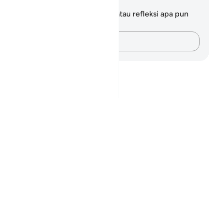
Catatan dan Refleksi
Anda tidak memiliki catatan atau refleksi apa pun
mengenai ayat ini.
Catatlah pikiran Anda…
Notes
placeholders
close