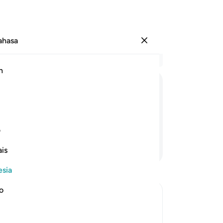
Bahasa
Masuk
Ba
h
Bab
15
بِمَجْنُوْنٍ
صَاحِبُكُمْ
وَمَا
be
lar
gila.
se
ی
(Al
Lanjutkan Membaca
is
ya
sis
esia
ala
(M
no
su
Al-Kunnas
uf