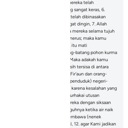
Maka adapun kaum Samud, mereka telah
dibinasakan dengan suara yang sangat keras,
6
.
sedangkan kaum 'Ād, mereka telah dibinasakan
dengan angin topan yang sangat dingin,
7
.
Allah
menimpakan angin itu kepada mereka selama tujuh
malam delapan hari terus-menerus; maka kamu
melihat kaum 'Ād pada waktu itu mati
bergelimpangan seperti batang-batang pohon kurma
yang telah kosong (lapuk).
8
.
Maka adakah kamu
melihat seorang pun yang masih tersisa di antara
mereka?
9
.
Kemudian datang Fir'aun dan orang-
orang yang sebelumnya dan (penduduk) negeri-
negeri yang dijungkir balikkan karena kesalahan yang
besar.
10
.
Maka mereka mendurhakai utusan
Tuhannya, Allah menyiksa mereka dengan siksaan
yang sangat keras.
11
.
Sesungguhnya ketika air naik
(sampai ke gunung), Kami membawa (nenek
moyang) kamu ke dalam kapal,
12
.
agar Kami jadikan