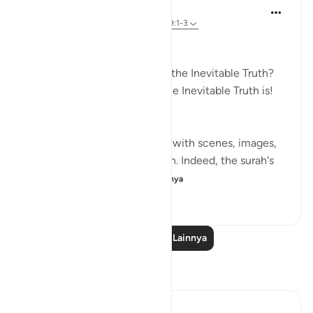
In the Shade of the Quran
31 minggu yang lalu
·
Referensi
ayat 69:1-3
True and Inevitable
The Inevitable Truth! What is the Inevitable Truth?
Would that you knew what the Inevitable Truth is!
(Verses 1-3)
Most of the surah is taken up with scenes, images,
and events of the resurrection. Indeed, the surah's
very title al-Haqqah...
Lihat lainnya
1
0
398
Baca Pelajaran Lainnya
Refleksi
ekaterina myachina