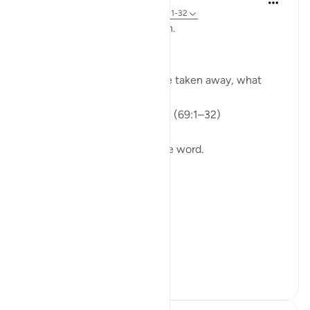
3 minggu yang lalu
·
Referensi
ayat 69:1-32
From Recitation to Reflection.
When Only Truth Remains.
If everything you rely on were taken away, what
would remain?
Isha Prayer · Surah Al-Haqqah (69:1–32)
The surah begins with a single word.
Not a story.
Not a warning.
Not even a description.
A word.
ال...
Lihat lainnya
15
5
121