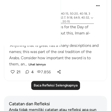
Abdel-Minem Mustafa
7 tahun yang lalu
·
ayat 38:26, 88:1, 56:1, 37:21, 40:15, 50:20, 40:18, 3
Referensi
0:56, 19:39, 50:34, 101:1-3, 42:7, 9:18, 64:9, 40:32,
82:14-15, 4:87, 69:1-3, 50:42, 20:15
Allah gives 20 different names for the Day of
Judgement in the Quran! About this, Imam al-
Qurtubi said:
'Anything that is great has a many descriptions and
names; this was part of the oral tradition of the
Arabs. Consider how important the sword is to
them, an...
Lihat lainnya
21
4
7.856
Baca Refleksi Selengkapnya
Catatan dan Refleksi
Anda tidak memiliki catatan atau refleksi apa pun