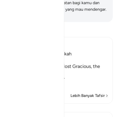
(peristiwa itu) sebagai peringatan bagi kamu dan
agar diperhatikan oleh telinga yang mau mendengar.
-
Indonesian Islamic affairs ministry
Bacalah Tafsir
Ibn Kathir (Abridged)
Which was revealed in Makkah
بِسْمِ اللَّهِ الرَّحْمَـنِ الرَّحِيمِ
In the Name of Allah, the Most Gracious, the
Most Merciful.
Warning concerning the Gr
…
Baca selengkapnya
Lebih Banyak Tafsir
Pelajaran