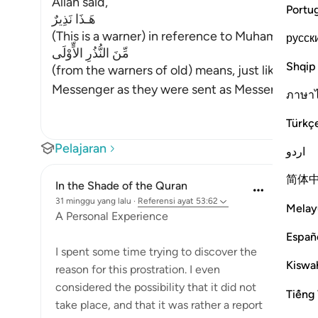
Allah said,
Portu
هَـذَا نَذِيرٌ
русск
مِّنَ النُّذُرِ الاٍّوْلَى
Shqip
(from the warners of old) means, just like the w
Messenger as they were sent as Messengers. Al
ภาษา
Türkç
Pelajaran
اردو
简体
In the Shade of the Quran
31 minggu yang lalu
·
Referensi
ayat 53:62
Melay
A Personal Experience
Españ
I spent some time trying to discover the
Kiswah
reason for this prostration. I even
considered the possibility that it did not
Tiếng 
take place, and that it was rather a report