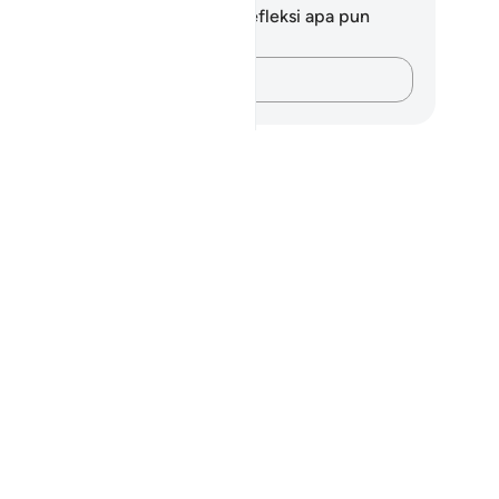
da tidak memiliki catatan atau refleksi apa pun
ngenai ayat ini.
Catatlah pikiran Anda…