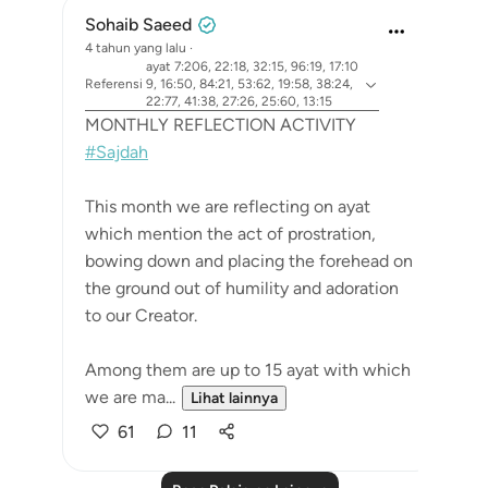
Sohaib Saeed
4 tahun yang lalu
·
ayat 7:206, 22:18, 32:15, 96:19, 17:10
Referensi
9, 16:50, 84:21, 53:62, 19:58, 38:24,
22:77, 41:38, 27:26, 25:60, 13:15
MONTHLY REFLECTION ACTIVITY
#Sajdah
This month we are reflecting on ayat
which mention the act of prostration,
bowing down and placing the forehead on
the ground out of humility and adoration
to our Creator.
Among them are up to 15 ayat with which
we are ma...
Lihat lainnya
61
11