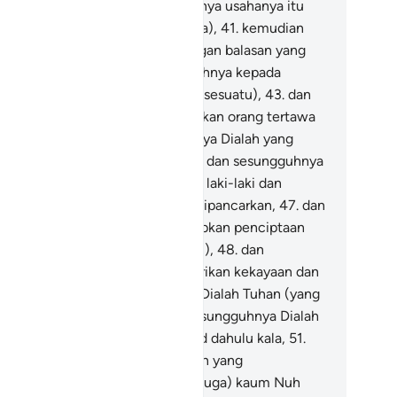
usahakannya,
40
.
dan sesungguhnya usahanya itu
lak akan diperlihatkan (kepadanya),
41
.
kemudian
an diberi balasan kepadanya dengan balasan yang
ling sempurna,
42
.
dan sesungguhnya kepada
hanmulah kesudahannya (segala sesuatu),
43
.
dan
sungguhnya Dialah yang menjadikan orang tertawa
n menangis,
44
.
dan sesungguhnya Dialah yang
matikan dan menghidupkan,
45
.
dan sesungguhnya
alah yang menciptakan pasangan laki-laki dan
rempuan,
46
.
dari mani, apabila dipancarkan,
47
.
dan
sungguhnya Dialah yang menetapkan penciptaan
ng lain (kebangkitan setelah mati),
48
.
dan
sungguhnya Dialah yang memberikan kekayaan dan
cukupan.
49
.
dan sesungguhnya Dialah Tuhan (yang
iliki) bintang Syi'rā,
50
.
dan sesungguhnya Dialah
ng telah membinasakan kaum 'Ād dahulu kala,
51
.
n kaum Samud, tidak seorang pun yang
tinggalkan-Nya (hidup),
52
.
dan (juga) kaum Nuh