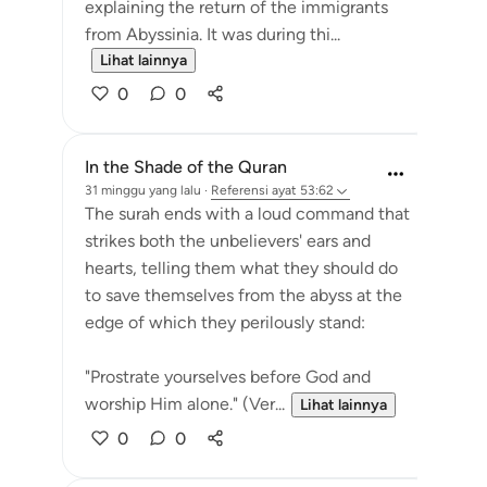
explaining the return of the immigrants
from Abyssinia. It was during thi...
Lihat lainnya
0
0
In the Shade of the Quran
31 minggu yang lalu
·
Referensi
ayat 53:62
The surah ends with a loud command that
strikes both the unbelievers' ears and
hearts, telling them what they should do
to save themselves from the abyss at the
edge of which they perilously stand:
"Prostrate yourselves before God and
worship Him alone." (Ver...
Lihat lainnya
0
0