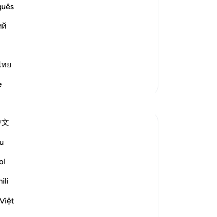
di
guês
ke
(This is a warner) in reference to Muhammad ﷺ,
ий
ak
pa
arners of old, he was sent as a
Tu
lah the
…
Baca selengkapnya
se
ไทย
da
Lebih Banyak Tafsir
e
me
Di
Refleksi
pe
中文
se
Sherene Mansor
ya
4 tahun yang lalu
·
u
Referensi
ayat 53:62, 89:29-30, 6:162
se
'Prostrate!'
ke
ol
mem
ili
This physical act of worship essentially
ya
must include the 'prostration' of the nafs.
da
Việt
We become a true 'abd or slave only when
di