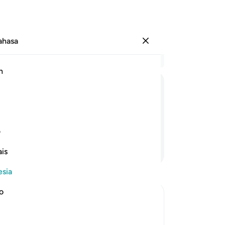
Bahasa
Masuk
Ba
h
Bab
33
فَاسْجُدُوْا
لِلّٰهِ
وَاعْبُدُوْا
ber
sed
(Dia)!
35
ف
se
Lanjutkan Membaca
is
di
le
esia
37
me
no
ya
rate and to be humble
da