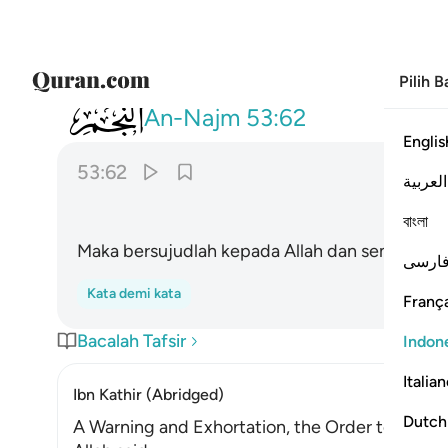
Pilih 
053
فاسجدوا لله واعبدوا ۩ ٦٢
An-Najm
53:62
Englis
53:62
العربية
বাংলা
Maka bersujudlah kepada Allah dan sembahlah 
ارسی
Kata demi kata
França
Bacalah Tafsir
Indon
Italia
Ibn Kathir (Abridged)
Dutch
A Warning and Exhortation, the Order to prost