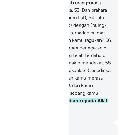
belum itu. Sungguh, mereka adalah orang-orang
ng paling zalim dan paling durhaka.
53
.
Dan prahara
gin telah meruntuhkan (negeri kaum Luṭ),
54
.
lalu
nimbuni negeri itu (sebagai azab) dengan (puing-
ing) yang menimpanya.
55
.
Maka terhadap nikmat
hanmu yang manakah yang masih kamu ragukan?
56
.
i (Muhammad) salah seorang pemberi peringatan di
tara para pemberi peringatan yang telah terdahulu.
.
Yang dekat (hari Kiamat) telah makin mendekat.
58
.
dak ada yang akan dapat mengungkapkan (terjadinya
i itu) selain Allah.
59
.
Maka apakah kamu merasa
ran terhadap pemberitaan ini?
60
.
dan kamu
rtawakan dan tidak menangis,
61
.
sedang kamu
gah (darinya).
62
.
Maka bersujudlah kepada Allah
n sembahlah (Dia)!
donesian Islamic affairs ministry
tatan dan Refleksi