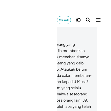
Masuk
ca dalam Konteks
 53, Halaman 475, Juz 27
.
Maka tidakkah engkau melihat orang yang
paling (dari Al-Qur`an)?
34
.
dan dia memberikan
ikit (dari apa yang dijanjikan) lalu menahan sisanya.
.
Apakah dia mempunyai ilmu tentang yang gaib
hingga dia dapat melihat(nya)?
36
.
Ataukah belum
beritakan (kepadanya) apa yang ada dalam lembaran-
mbaran (Kitab Suci yang diturunkan kepada) Musa?
.
Dan (lembaran-lembaran) Ibrahim yang selalu
nyempurnakan janji?
38
.
(yaitu) bahwa seseorang
ng berdosa tidak akan memikul dosa orang lain,
39
.
n bahwa manusia hanya memperoleh apa yang telah