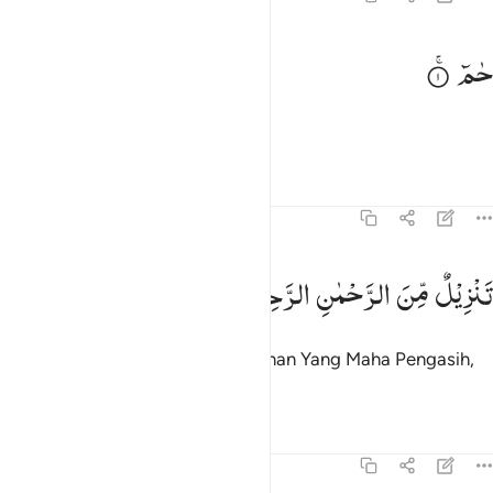
م ١
حٰمٓ
مٓ ١
Ḥā Mīm.
Tafsir
Pelajaran
Refleksi
41:2
نزيل من الرحمان الرحيم ٢
تَنْزِیْلٌ
مِّنَ
الرَّحْمٰنِ
الرَّحِیْمِ
َنزِيلٌۭ مِّنَ ٱلرَّحْمَـٰنِ ٱلرَّحِيمِ ٢
(Al-Qur`an ini) diturunkah dari Tuhan Yang Maha Pengasih,
Maha Penyayang.
Tafsir
Pelajaran
Refleksi
41:3