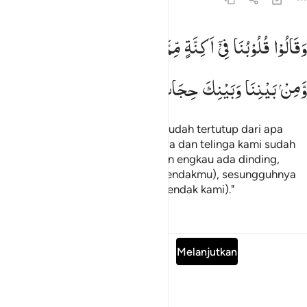
قالوا قلوبنا في اكنة مما تدعونا اليه وفي اذاننا وقر ومن بيننا وبينك حج
وَقَالُوْا
قُلُوْبُنَا
فِیْۤ
اَكِنَّةٍ
مِّمَّا
تَدْعُوْنَاۤ
اِلَیْهِ
وَفِیْۤ
اٰذَانِنَا
وَقْرٌ
َقَالُوا۟ قُلُوبُنَا فِىٓ أَكِنَّةٍۢ مِّمَّا تَدْعُونَآ إِلَيْهِ وَفِىٓ ءَاذَانِنَا وَقْرٌۭ وَمِنۢ بَيْنِ
وَّمِنْ
بَیْنِنَا
وَبَیْنِكَ
حِجَابٌ
فَاعْمَلْ
اِنَّنَا
عٰمِلُوْنَ
Dan mereka berkata, "Hati kami sudah tertutup dari apa
yang engkau seru kami kepadanya dan telinga kami sudah
tersumbat, dan di antara kami dan engkau ada dinding,
karena itu lakukanlah (sesuai kehendakmu), sesungguhnya
kami akan melakukan (sesuai kehendak kami)."
Tafsir
Pelajaran
Refleksi
Baca Surah lengkap
Melanjutkan