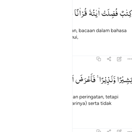
تاب فصلت اياته قرانا عربيا لقوم يعلمون ٣
كِتٰبٌ
فُصِّلَتْ
اٰیٰتُهٗ
قُرْاٰنًا
عَرَبِیًّا
لِّقَوْمٍ
یَّعْلَمُوْنَ
ِتَـٰبٌۭ فُصِّلَتْ ءَايَـٰتُهُۥ قُرْءَانًا عَرَبِيًّۭا لِّقَوْمٍۢ يَعْلَمُونَ ٣
Kitab yang ayat-ayatnya djelaskan, bacaan dalam bahasa
Arab, untuk kaum yang mengetahui,
Tafsir
Pelajaran
Refleksi
41:4
شيرا ونذيرا فاعرض اكثرهم فهم لا يسمعون ٤
بَشِیْرًا
وَّنَذِیْرًا ۚ
فَاَعْرَضَ
اَكْثَرُهُمْ
فَهُمْ
لَا
یَسْمَعُوْنَ
َشِيرًۭا وَنَذِيرًۭا فَأَعْرَضَ أَكْثَرُهُمْ فَهُمْ لَا يَسْمَعُونَ ٤
yang membawa berita gembira dan peringatan, tetapi
kebanyakan mereka berpaling (darinya) serta tidak
mendengarkan.
Tafsir
Pelajaran
Refleksi
41:5