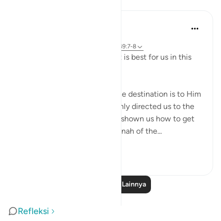
Pelajaran
J Yousef
4 tahun yang lalu
·
Referensi
ayat 2:258, 18:10, 21:51-67, 49:7-8
Allah (swt) directs us to what is best for us in this
religion
Allah (swt) has told us that the destination is to Him
and to Paradise. He has not only directed us to the
ultimate destination but also shown us how to get
there. The Qur’an and the sunnah of the...
Lihat lainnya
23
2
Baca Pelajaran Lainnya
Refleksi