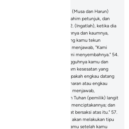
Bab 21, Halaman 294, Juz 17
51
.
Dan sungguh, sebelum dia (Musa dan Harun)
telah Kami berikan kepada Ibrahim petunjuk, dan
Kami telah mengetahui dia.
52
.
(Ingatlah), ketika dia
(Ibrahim) berkata kepada ayahnya dan kaumnya,
"Patung-patung apakah ini yang kamu tekun
menyembahnya?"
53
.
Mereka menjawab, "Kami
mendapati nenek moyang kami menyembahnya."
54
.
Dia (Ibrahim) berkata, "Sesungguhnya kamu dan
nenek moyangmu berada dalam kesesatan yang
nyata."
55
.
Mereka berkata, "Apakah engkau datang
kepada kami membawa kebenaran atau engkau
main-main?"
56
.
Dia (Ibrahim) menjawab,
"Sebenarnya Tuhan kamu ialah Tuhan (pemilik) langit
dan bumi; (Dialah) yang telah menciptakannya; dan
aku termasuk orang yang dapat bersaksi atas itu."
57
.
Dan demi Allah, sungguh, aku akan melakukan tipu
daya terhadap berhala-berhalamu setelah kamu