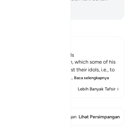
untuk seluruh alam.
-
Indonesian Islamic affairs ministry
Bacalah Tafsir
Ibn Kathir (Abridged)
How Ibrahim broke the Idols
Then Ibrahim swore an oath, which some of his
people heard, to plot against their idols, i.e., to
break them and destroy th
…
Baca selengkapnya
Lebih Banyak Tafsir
Lihat Qiraat
Ayat ini memiliki 1 Persimpangan
Lihat Persimpangan