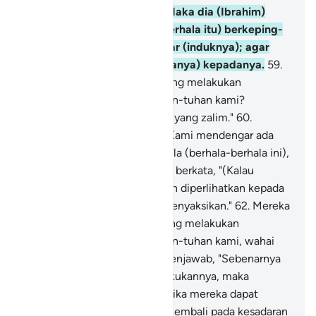
pergi meninggalkannya.
58
.
Maka dia (Ibrahim)
menghancurkan (berhala-berhala itu) berkeping-
keping, kecuali yang terbesar (induknya); agar
mereka kembali (untuk bertanya) kepadanya.
59
.
Mereka berkata, "Siapakah yang melakukan
(perbuatan) ini terhadap tuhan-tuhan kami?
Sungguh, dia termasuk orang yang zalim."
60
.
Mereka (yang lain) berkata, "Kami mendengar ada
seorang pemuda yang mencela (berhala-berhala ini),
namanya Ibrahim."
61
.
Mereka berkata, "(Kalau
demikian) bawalah dia dengan diperlihatkan kepada
orang banyak, agar mereka menyaksikan."
62
.
Mereka
bertanya, "Apakah engkau yang melakukan
(perbuatan) ini terhadap tuhan-tuhan kami, wahai
Ibrahim?"
63
.
Dia (Ibrahim) menjawab, "Sebenarnya
(patung) besar itu yang melakukannya, maka
tanyakanlah kepada mereka, jika mereka dapat
berbicara."
64
.
Maka mereka kembali pada kesadaran