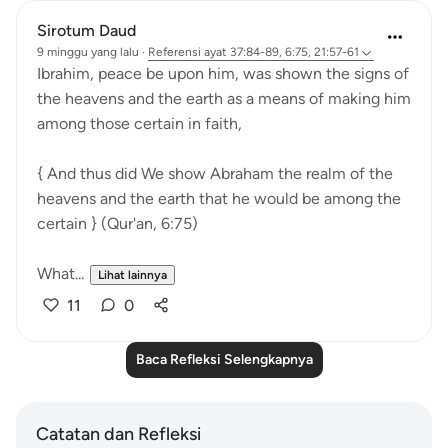
Sirotum Daud
9 minggu yang lalu
·
Referensi
ayat 37:84-89, 6:75, 21:57-61
Ibrahim, peace be upon him, was shown the signs of
the heavens and the earth as a means of making him
among those certain in faith,
{ And thus did We show Abraham the realm of the
heavens and the earth that he would be among the
certain } (Qur'an, 6:75)
What...
Lihat lainnya
11
0
Baca Refleksi Selengkapnya
Catatan dan Refleksi