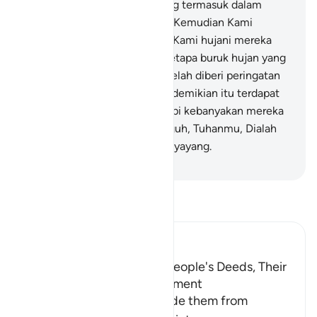
perempuan tua (istrinya), yang termasuk dalam
golongan yang ditinggal.
172
.
Kemudian Kami
binasakan yang lain.
173
.
Dan Kami hujani mereka
(dengan hujan batu), maka betapa buruk hujan yang
menimpa orang-orang yang telah diberi peringatan
itu.
174
.
Sungguh, pada yang demikian itu terdapat
tanda (kekuasaan Allah), tetapi kebanyakan mereka
tidak beriman.
175
.
Dan sungguh, Tuhanmu, Dialah
Yang Mahaperkasa, Maha Penyayang.
-
Indonesian Islamic affairs ministry
Bacalah Tafsir
Ibn Kathir (Abridged)
Lut's Denunciation of His People's Deeds, Their
Response and Their Punishment
The Prophet of Allah forbade them from