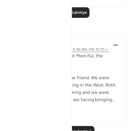
Baca Pelajaran Lainnya
Refleksi
Razia Zahra
2 tahun yang lalu
·
Referensi
ayat 12:2-3, 26:160-174, 12:111
In the Name of Allah, the Most Merciful, the
Especially Merciful,
Today, I met with my Lebanese friend. We were
discussing politics and parenting in the West. Both
of our eldest children are growing and we were
discussing the challenges we are facing bringing...
Lihat lainnya
16
1