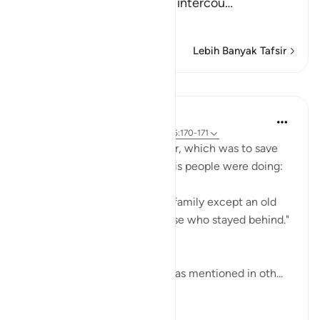
committing evil deeds and intercou
…
Baca selengkapnya
Lebih Banyak Tafsir
Pelajaran
In the Shade of the Quran
31 minggu yang lalu
·
Referensi
ayat 26:170-171
God responded to Lot's prayer, which was to save
him from what wrongdoing his people were doing:
"So We saved him and all his family except an old
woman, who was among those who stayed behind."
(Verses 170-171)
This old woman was his wife as mentioned in oth...
Lihat lainnya
0
0