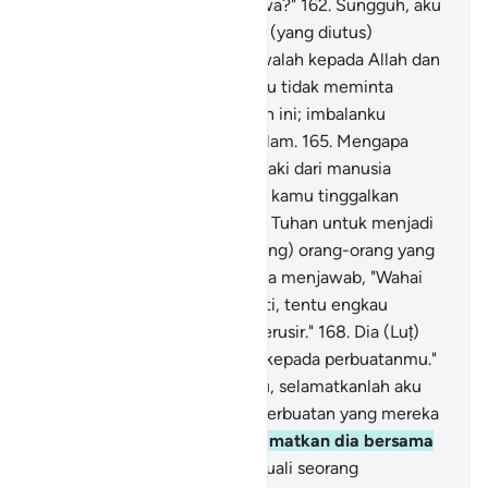
"Mengapa kamu tidak bertakwa?"
162
.
Sungguh, aku
ini seorang rasul kepercayaan (yang diutus)
kepadamu,
163
.
maka bertakwalah kepada Allah dan
taatlah kepadaku.
164
.
Dan aku tidak meminta
imbalan kepadamu atas ajakan ini; imbalanku
hanyalah dari Tuhan seluruh alam.
165
.
Mengapa
kamu mendatangi kaum laki-laki dari manusia
(berbuat homoseks),
166
.
dan kamu tinggalkan
(perempuan) yang diciptakan Tuhan untuk menjadi
istri-istri kamu? Kamu (memang) orang-orang yang
melampaui batas."
167
.
Mereka menjawab, "Wahai
Luṭ! Jika engkau tidak berhenti, tentu engkau
termasuk orang-orang yang terusir."
168
.
Dia (Luṭ)
berkata, "Aku sungguh benci kepada perbuatanmu."
169
.
(Luṭ berdoa), "Ya Tuhanku, selamatkanlah aku
dan keluargaku dari (akibat) perbuatan yang mereka
kerjakan."
170
.
Lalu Kami selamatkan dia bersama
keluarganya semua,
171
.
kecuali seorang