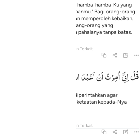
Katakanlah (Muhammad), "Wahai hamba-hamba-Ku yang
beriman! Bertakwalah kepada Tuhanmu." Bagi orang-orang
yang berbuat baik di dunia ini akan memperoleh kebaikan.
Dan bumi Allah itu luas. Hanya orang-orang yang
bersabarlah yang disempurnakan pahalanya tanpa batas.
Tafsir
Pelajaran
Refleksi
Konten Terkait
39:11
ل اني امرت ان اعبد الله مخلصا له الدين ١١
قُلْ
اِنِّیْۤ
اُمِرْتُ
اَنْ
اَعْبُدَ
اللّٰهَ
مُخْلِصًا
لَّهُ
الدِّیْنَ
ُلْ إِنِّىٓ أُمِرْتُ أَنْ أَعْبُدَ ٱللَّهَ مُخْلِصًۭا لَّهُ ٱلدِّينَ ١١
Katakanlah, "Sesungguhnya aku diperintahkan agar
menyembah Allah dengan penuh ketaatan kepada-Nya
dalam (menjalankan) agama.
Tafsir
Pelajaran
Refleksi
Konten Terkait
39:12