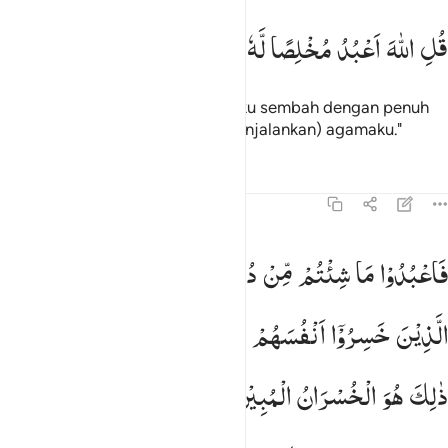
ل الله اعبد مخلصا له ديني ١٤
قُلِ
اللّٰهَ
اَعْبُدُ
مُخْلِصًا
لَّهٗ
دِیْنِیْ
ُلِ ٱللَّهَ أَعْبُدُ مُخْلِصًۭا لَّهُۥ دِينِى ١٤
Katakanlah, "Hanya Allah yang aku sembah dengan penuh
ketaatan kepada-Nya dalam (menjalankan) agamaku."
Tafsir
Pelajaran
Refleksi
39:15
اعبدوا ما شيتم من دونه قل ان الخاسرين الذين خسروا انفسهم واهليهم يو
فَاعْبُدُوْا
مَا
شِئْتُمْ
مِّنْ
دُوْنِهٖ ؕ
قُلْ
اِنَّ
الْخٰسِرِیْنَ
َٱعْبُدُوا۟ مَا شِئْتُم مِّن دُونِهِۦ ۗ قُلْ إِنَّ ٱلْخَـٰسِرِينَ ٱلَّذِينَ خَسِرُوٓا۟ أ
الَّذِیْنَ
خَسِرُوْۤا
اَنْفُسَهُمْ
وَاَهْلِیْهِمْ
یَوْمَ
الْقِیٰمَةِ ؕ
اَلَا
ذٰلِكَ
هُوَ
الْخُسْرَانُ
الْمُبِیْنُ