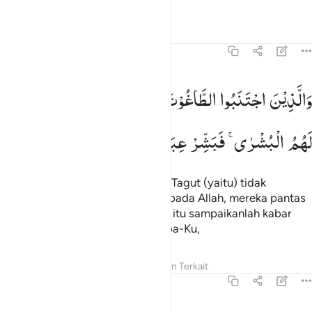
Tafsir
Pelajaran
Refleksi
39:17
الذين اجتنبوا الطاغوت ان يعبدوها وانابوا الى الله لهم البشرى فبشر عباد
وَالَّذِیْنَ
اجْتَنَبُوا
الطَّاغُوْتَ
اَنْ
یَّعْبُدُوْهَا
وَاَنَابُوْۤا
اِلَی
اللّٰهِ
َٱلَّذِينَ ٱجْتَنَبُوا۟ ٱلطَّـٰغُوتَ أَن يَعْبُدُوهَا وَأَنَابُوٓا۟ إِلَى ٱللَّهِ لَهُمُ ٱلْبُشْرَىٰ ۚ فَبَشِّرْ عِبَ
لَهُمُ
الْبُشْرٰی ۚ
فَبَشِّرْ
عِبَادِ
Dan orang-orang yang menjauhi Tagut (yaitu) tidak
menyembahnya
dan kembali kepada Allah, mereka pantas
1
mendapat berita gembira; sebab itu sampaikanlah kabar
gembira itu kepada hamba-hamba-Ku,
Tafsir
Pelajaran
Refleksi
Konten Terkait
39:18