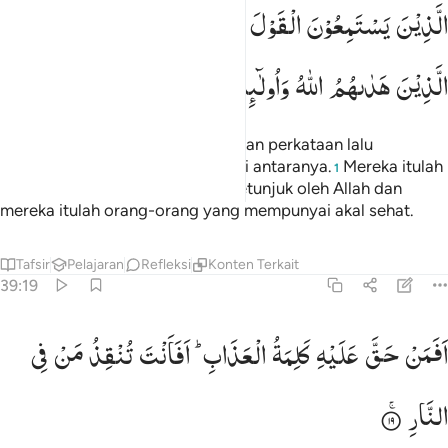
لذين يستمعون القول فيتبعون احسنه اولايك الذين هداهم الله واولايك هم ا
الَّذِیْنَ
یَسْتَمِعُوْنَ
الْقَوْلَ
فَیَتَّبِعُوْنَ
اَحْسَنَهٗ ؕ
اُولٰٓىِٕكَ
لَّذِينَ يَسْتَمِعُونَ ٱلْقَوْلَ فَيَتَّبِعُونَ أَحْسَنَهُۥٓ ۚ أُو۟لَـٰٓئِكَ ٱلَّذِ
الَّذِیْنَ
هَدٰىهُمُ
اللّٰهُ
وَاُولٰٓىِٕكَ
هُمْ
اُولُوا
الْاَلْبَابِ
(yaitu) mereka yang mendengarkan perkataan lalu
mengikuti apa yang paling baik di antaranya.
Mereka itulah
1
orang-orang yang telah diberi petunjuk oleh Allah dan
mereka itulah orang-orang yang mempunyai akal sehat.
Tafsir
Pelajaran
Refleksi
Konten Terkait
39:19
فمن حق عليه كلمة العذاب افانت تنقذ من في النار ١٩
اَفَمَنْ
حَقَّ
عَلَیْهِ
كَلِمَةُ
الْعَذَابِ ؕ
اَفَاَنْتَ
تُنْقِذُ
مَنْ
فِی
َفَمَنْ حَقَّ عَلَيْهِ كَلِمَةُ ٱلْعَذَابِ أَفَأَنتَ تُنقِذُ مَن فِى ٱلنَّارِ ١٩
النَّارِ