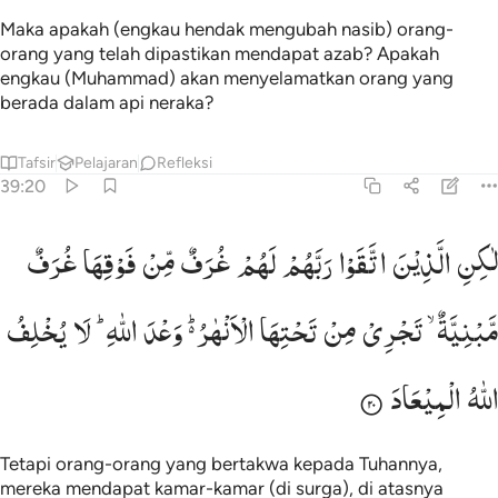
Maka apakah (engkau hendak mengubah nasib) orang-
orang yang telah dipastikan mendapat azab? Apakah
engkau (Muhammad) akan menyelamatkan orang yang
berada dalam api neraka?
Tafsir
Pelajaran
Refleksi
39:20
اكن الذين اتقوا ربهم لهم غرف من فوقها غرف مبنية تجري من تحتها الانهار
لٰكِنِ
الَّذِیْنَ
اتَّقَوْا
رَبَّهُمْ
لَهُمْ
غُرَفٌ
مِّنْ
فَوْقِهَا
غُرَفٌ
َـٰكِنِ ٱلَّذِينَ ٱتَّقَوْا۟ رَبَّهُمْ لَهُمْ غُرَفٌۭ مِّن فَوْقِهَا غُرَفٌۭ مَّبْنِيَّةٌۭ 
مَّبْنِیَّةٌ ۙ
تَجْرِیْ
مِنْ
تَحْتِهَا
الْاَنْهٰرُ ؕ۬
وَعْدَ
اللّٰهِ ؕ
لَا
یُخْلِفُ
اللّٰهُ
الْمِیْعَادَ
Tetapi orang-orang yang bertakwa kepada Tuhannya,
mereka mendapat kamar-kamar (di surga), di atasnya