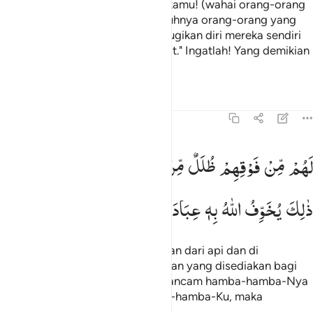
Maka sembahlah selain Dia sesukamu! (wahai orang-orang
musyrik).
Katakanlah, "Sesungguhnya orang-orang yang
1
rugi ialah orang-orang yang merugikan diri mereka sendiri
dan keluarganya pada hari Kiamat." Ingatlah! Yang demikian
itu adalah kerugian yang nyata.
Tafsir
Pelajaran
Refleksi
39:16
هم من فوقهم ظلل من النار ومن تحتهم ظلل ذالك يخوف الله به عباده يا 
لَهُمْ
مِّنْ
فَوْقِهِمْ
ظُلَلٌ
مِّنَ
النَّارِ
وَمِنْ
تَحْتِهِمْ
ظُلَلٌ ؕ
َهُم مِّن فَوْقِهِمْ ظُلَلٌۭ مِّنَ ٱلنَّارِ وَمِن تَحْتِهِمْ ظُلَلٌۭ ۚ ذَٰلِكَ يُخَوِّفُ ٱللَّهُ بِهِۦ عِبَادَهُ
ذٰلِكَ
یُخَوِّفُ
اللّٰهُ
بِهٖ
عِبَادَهٗ ؕ
یٰعِبَادِ
فَاتَّقُوْنِ
Di atas mereka ada lapisan-lapisan dari api dan di
bawahnya juga ada lapisan-lapisan yang disediakan bagi
mereka. Demikianlah Allah mengancam hamba-hamba-Nya
(dengan azab itu). "Wahai hamba-hamba-Ku, maka
bertakwalah kepada-Ku."