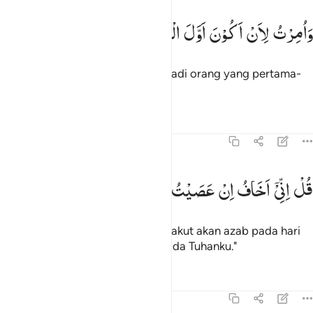
امرت لان اكون اول المسلمين ١٢
وَاُمِرْتُ
لِاَنْ
اَكُوْنَ
اَوَّلَ
الْمُسْلِمِیْنَ
َأُمِرْتُ لِأَنْ أَكُونَ أَوَّلَ ٱلْمُسْلِمِينَ ١٢
Dan aku diperintahkan agar menjadi orang yang pertama-
tama berserah diri."
Tafsir
Pelajaran
Refleksi
39:13
ل اني اخاف ان عصيت ربي عذاب يوم عظيم ١٣
قُلْ
اِنِّیْۤ
اَخَافُ
اِنْ
عَصَیْتُ
رَبِّیْ
عَذَابَ
یَوْمٍ
عَظِیْمٍ
ُلْ إِنِّىٓ أَخَافُ إِنْ عَصَيْتُ رَبِّى عَذَابَ يَوْمٍ عَظِيمٍۢ ١٣
Katakanlah, "Sesungguhnya aku takut akan azab pada hari
yang besar jika aku durhaka kepada Tuhanku."
Tafsir
Pelajaran
Refleksi
39:14