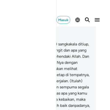
Masuk
ca dalam Konteks
 27, Halaman 346, Juz 20
.
Dan (ingatlah) pada hari (ketika) sangkakala ditiup,
ka terkejutlah apa yang ada di langit dan apa yang
a di bumi, kecuali siapa yang dikehendaki Allah. Dan
mua mereka datang menghadap-Nya dengan
rendahkan diri.
88
.
Dan engkau akan melihat
nung-gunung, yang engkau kira tetap di tempatnya,
ahal ia berjalan (seperti) awan berjalan. (Itulah)
ptaan Allah yang mencipta dengan sempurna segala
suatu. Sungguh, Dia Mahateliti atas apa yang kamu
jakan.
89
.
Barangsiapa membawa kebaikan, maka
a memperoleh (balasan) yang lebih baik daripadanya,