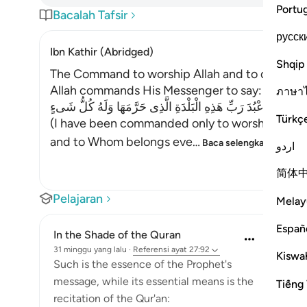
Portu
Bacalah Tafsir
русск
Ibn Kathir (Abridged)
Shqip
The Command to worship Allah and to call Peop
Allah commands His Messenger to say:
ภาษา
أُمِرْتُ أَنْ أَعْبُدَ رَبِّ هَذِهِ الْبَلْدَةِ الَّذِى حَرَّمَهَا وَلَهُ كُلُّ شَىءٍ
Türkç
(I have been commanded only to worship the Lord
and to Whom belongs eve
…
Baca selengkapnya
اردو
简体
Pelajaran
Melay
Españ
In the Shade of the Quran
31 minggu yang lalu
·
Referensi
ayat 27:92
Kiswah
Such is the essence of the Prophet's
message, while its essential means is the
Tiếng 
recitation of the Qur'an: