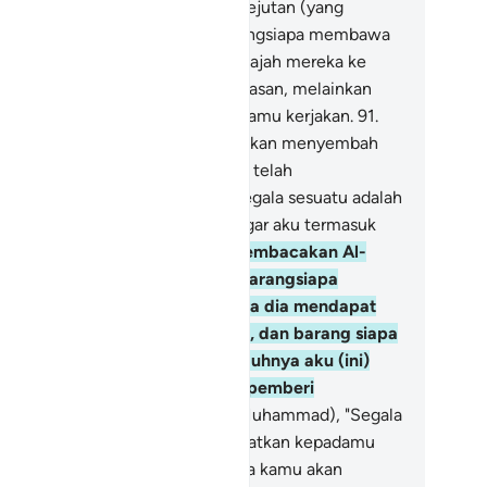
dang mereka merasa aman dari kejutan (yang
syat) pada hari itu.
90
.
Dan barangsiapa membawa
jahatan, maka disungkurkanlah wajah mereka ke
lam neraka. Kamu tidak diberi balasan, melainkan
etimpal) dengan apa yang telah kamu kerjakan.
91
.
u (Muhammad) hanya diperintahkan menyembah
han negeri ini (Mekkah) yang Dia telah
njadikannya tanah haram, dan segala sesuatu adalah
lik-Nya. Dan aku diperintahkan agar aku termasuk
ang muslim,
92
.
dan agar aku membacakan Al-
r`an (kepada manusia). Maka barangsiapa
ndapat petunjuk, sesungguhnya dia mendapat
tunjuk untuk (kebaikan) dirinya, dan barang siapa
sat, maka katakanlah, "Sesungguhnya aku (ini)
dak lain hanyalah salah seorang pemberi
ringatan."
93
.
Dan katakanlah (Muhammad), "Segala
ji bagi Allah, Dia akan memperlihatkan kepadamu
nda-tanda (kebesaran)-Nya, maka kamu akan