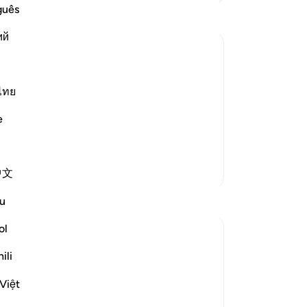
se
guês
dah
ий
ke
da
le with the Qur'an
(s
Ak
ไทย
إِنَّمَآ 
Tu
e
 of this city, Who has sanctified it
me
mi
or
Lebih Banyak Tafsir
中文
Qu
me
Refleksi
u
pe
se
ol
Khadejah Mehmood
ti
tahun lalu
·
Referensi
ayat 27:92
ili
pe
In the name of Allah , the Most Merciful ,
pu
the Especially Merciful.
Việt
ta