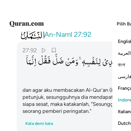
Pilih 
027
وان اتلو القران فمن اهتدى فانما يهتدي
An-Naml
27:92
Englis
27:92
العربية
َّمَا
یَهْتَدِیْ
لِنَفْسِهٖ ۚ
وَمَنْ
ضَلَّ
فَقُلْ
اِنَّمَاۤ
বাংলা
ارسی
França
dan agar aku membacakan Al-Qur`an (kepada 
petunjuk, sesungguhnya dia mendapat petunjuk
Indon
siapa sesat, maka katakanlah, "Sesungguhnya aku
seorang pemberi peringatan."
Italia
Dutch
Kata demi kata