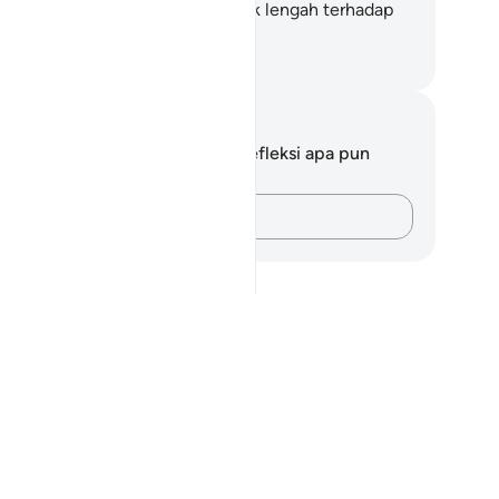
ngetahuinya. Dan Tuhanmu tidak lengah terhadap
a yang kamu kerjakan."
donesian Islamic affairs ministry
tatan dan Refleksi
da tidak memiliki catatan atau refleksi apa pun
ngenai ayat ini.
Catatlah pikiran Anda…