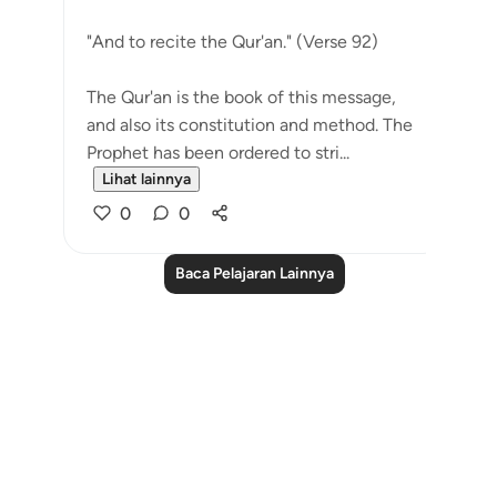
"And to recite the Qur'an." (Verse 92)
The Qur'an is the book of this message,
and also its constitution and method. The
Prophet has been ordered to stri...
Lihat lainnya
0
0
Baca Pelajaran Lainnya
Notes