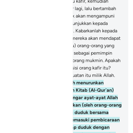
orang-orang yang beriman lalu kafir, kemudian
beriman (lagi), kemudian kafir lagi, lalu bertambah
kekafirannya, maka Allah tidak akan mengampuni
mereka, dan tidak (pula) menunjukkan kepada
mereka jalan (yang lurus).
138
.
Kabarkanlah kepada
orang-orang munafik bahwa mereka akan mendapat
siksaan yang pedih,
139
.
(yaitu) orang-orang yang
menjadikan orang-orang kafir sebagai pemimpin
dengan meninggalkan orang-orang mukmin. Apakah
mereka mencari kekuatan di sisi orang kafir itu?
Ketahuilah bahwa semua kekuatan itu milik Allah.
140
.
Dan sungguh, Allah telah menurunkan
(ketentuan) bagimu di dalam Kitab (Al-Qur`an)
bahwa apabila kamu mendengar ayat-ayat Allah
diingkari dan diperolok-olokkan (oleh orang-orang
kafir), maka janganlah kamu duduk bersama
mereka, sebelum mereka memasuki pembicaraan
yang lain. Karena (kalau tetap duduk dengan