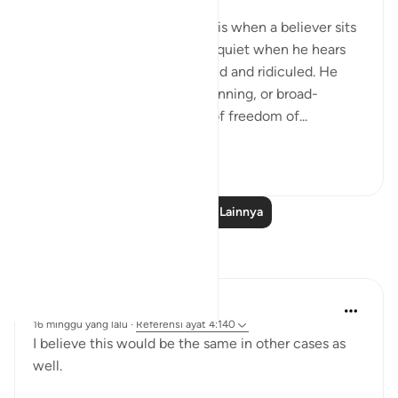
The first degree of hypocrisy is when a believer sits
with other people and keeps quiet when he hears
God's revelations being denied and ridiculed. He
may call that tolerance, or cunning, or broad-
mindedness, or acceptance of freedom of...
Lihat lainnya
0
0
Baca Pelajaran Lainnya
Refleksi
Zimam uhi
16 minggu yang lalu
·
Referensi
ayat 4:140
I believe this would be the same in other cases as
well.