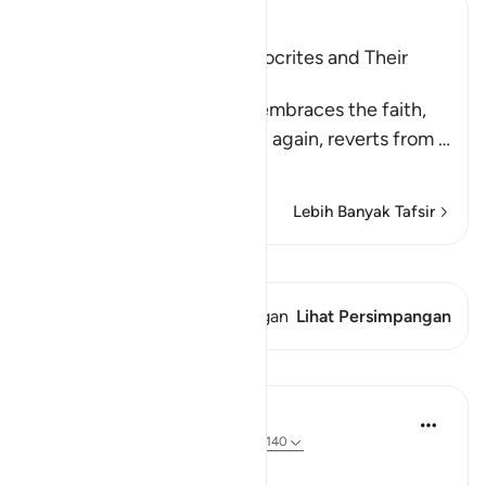
Ibn Kathir (Abridged)
Characteristics of the Hypocrites and Their
Destination
Allah states that whoever embraces the faith,
reverts from it, embraces it again, reverts from
…
Baca selengkapnya
Lebih Banyak Tafsir
Lihat Qiraat
Ayat ini memiliki 1 Persimpangan
Lihat Persimpangan
Pelajaran
In the Shade of the Quran
31 minggu yang lalu
·
Referensi
ayat 4:140
Ridiculing God's Words