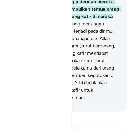
mereka), tentulah kamu serupa dengan mereka.
Sungguh, Allah akan mengumpulkan semua orang-
orang munafik dan orang-orang kafir di neraka
Jahanam,
141
.
(yaitu) orang yang menunggu-
nunggu (peristiwa) yang akan terjadi pada dirimu.
Apabila kamu mendapat kemenangan dari Allah
mereka berkata, "Bukankah kami (turut berperang)
bersama kamu?" Dan jika orang kafir mendapat
bagian mereka berkata, "Bukankah kami turut
memenangkanmu, dan membela kamu dari orang
mukmin?" Maka Allah akan memberi keputusan di
antara kamu pada hari Kiamat. Allah tidak akan
memberi jalan kepada orang kafir untuk
mengalahkan orang-orang beriman.
-
Indonesian Islamic affairs ministry
Bacalah Tafsir