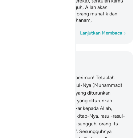
(kalau tetap duduk dengan mereka), tentulah kamu
serupa dengan mereka. Sungguh, Allah akan
mengumpulkan semua orang-orang munafik dan
orang-orang kafir di neraka Jahanam,
Kata demi kata
Lanjutkan Membaca
Baca dalam Konteks
Bab 4, Halaman 90, Juz 5
136
.
Wahai orang-orang yang beriman! Tetaplah
beriman kepada Allah dan Rasul-Nya (Muhammad)
dan kepada kitab (Al-Qur`an) yang diturunkan
kepada Rasul-Nya, serta kitab yang diturunkan
sebelumnya. Barang siapa ingkar kepada Allah,
malaikat-malaikat-Nya, kitab-kitab-Nya, rasul-rasul-
Nya, dan hari kemudian, maka sungguh, orang itu
telah tersesat sangat jauh.
137
.
Sesungguhnya