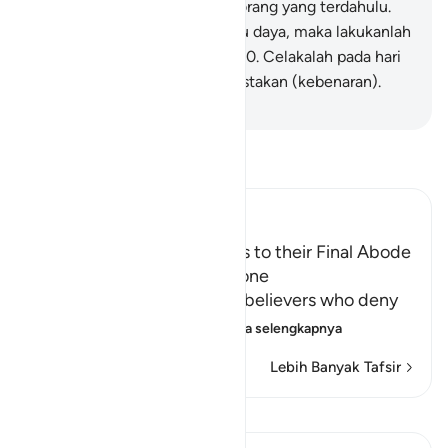
kumpulkan kamu dan orang-orang yang terdahulu.
39
.
Maka jika kamu punya tipu daya, maka lakukanlah
(tipu daya) itu terhadap-Ku.
40
.
Celakalah pada hari
itu, bagi mereka yang mendustakan (kebenaran).
-
Indonesian Islamic affairs ministry
Bacalah Tafsir
Ibn Kathir (Abridged)
The driving of the Criminals to their Final Abode
in Hell and how it will be done
Allah informs about the disbelievers who deny
the final abode, the re
…
Baca selengkapnya
Lebih Banyak Tafsir
Lihat Qiraat