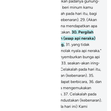
sudah mati?
27
.
Dan Kami jadikan padanya gunung-
gunung yang tinggi, dan Kami beri minum kamu
dengan air tawar?
28
.
Celakalah pada hari itu, bagi
mereka yang mendustakan (kebenaran).
29
.
(Akan
dikatakan), "Pergilah kamu guna mendapatkan apa
(azab) yang dahulu kamu dustakan.
30
.
Pergilah
kamu mendapatkan naungan (asap api neraka)
yang mempunyai tiga cabang,
31
.
yang tidak
melindungi dan tidak pula menolak nyala api neraka."
32
.
Sungguh, (neraka) itu menyemburkan bunga api
(sebesar dan setinggi) istana,
33
.
seakan-akan iring-
iringan unta yang kuning.
34
.
Celakalah pada hari itu,
bagi mereka yang mendustakan (kebenaran).
35
.
Inilah hari, saat mereka tidak dapat berbicara,
36
.
dan
tidak diizinkan kepada mereka mengemukakan
alasan agar mereka dimaafkan.
37
.
Celakalah pada
hari itu, bagi mereka yang mendustakan (kebenaran).
38
.
Inilah hari keputusan; (pada hari ini) Kami