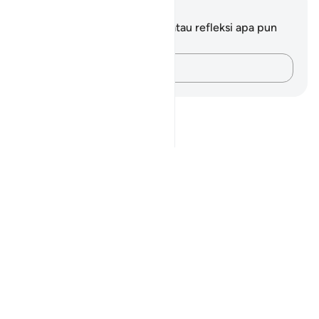
Catatan dan Refleksi
Anda tidak memiliki catatan atau refleksi apa pun
mengenai ayat ini.
Catatlah pikiran Anda…
Notes
placeholders
close