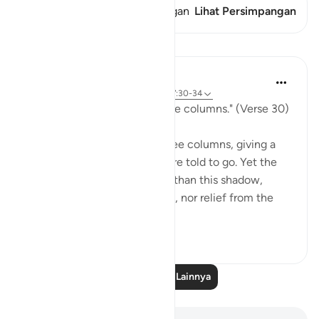
Ayat ini memiliki 1 Persimpangan
Lihat Persimpangan
Pelajaran
In the Shade of the Quran
31 minggu yang lalu
·
Referensi
ayat 77:30-34
"Go to a shadow rising in three columns." (Verse 30)
The smoke of hell rises in three columns, giving a
shadow to which the guilty are told to go. Yet the
scorch of the flame is better than this shadow,
because it is "giving no shade, nor relief from the
flam...
Lihat lainnya
0
0
177
Baca Pelajaran Lainnya