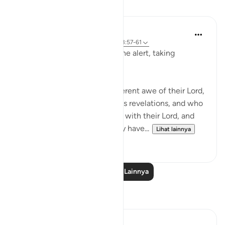
Pelajaran
In the Shade of the Quran
31 minggu yang lalu
·
Referensi
ayat 23:57-61
The believers are always on the alert, taking
necessary precautions:
Truly, those who stand in reverent awe of their Lord,
and who believe in their Lord's revelations, and who
do not associate any partners with their Lord, and
who give away whatever they have...
Lihat lainnya
1
0
Baca Pelajaran Lainnya
Refleksi
Ali Ali