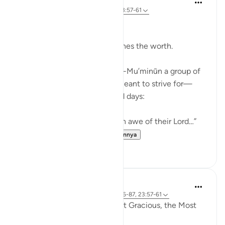
12 minggu yang lalu
·
Referensi
ayat 23:57-61
Bismillah.
It is not the amount that defines the worth.
Allah ﷻ mentions in Sūrah Al-Mu’minūn a group of
people whose state we are meant to strive for—
especially in these 10 blessed days:
“Indeed, those who tremble in awe of their Lord…”
“And those who beli...
Lihat lainnya
7
3
Razia Zahra
4 tahun yang lalu
·
Referensi
ayat 37:86-87, 23:57-61
In the Name of Allah the Most Gracious, the Most
Kind,