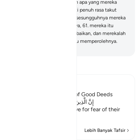
dan mereka yang memberikan apa yang mereka
berikan (sedekah) dengan hati penuh rasa takut
(karena mereka tahu) bahwa sesungguhnya mereka
akan kembali kepada Tuhannya,
61
.
mereka itu
bersegera dalam kebaikan-kebaikan, dan merekalah
orang-orang yang lebih dahulu memperolehnya.
-
Indonesian Islamic affairs ministry
Bacalah Tafsir
Ibn Kathir (Abridged)
Description of the People of Good Deeds
إِنَّ الَّذِينَ هُم مِّنْ خَشْيةِ رَبِّهِمْ مُّشْفِقُونَ
(Verily, those who live in awe for fear of their
Lord;)
…
Baca selengkapnya
Lebih Banyak Tafsir