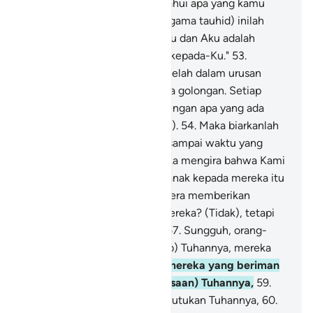
Sungguh, Aku Maha Mengetahui apa yang kamu
kerjakan.
52
.
Dan sungguh, (agama tauhid) inilah
agama kamu, agama yang satu dan Aku adalah
Tuhanmu, maka bertakwalah kepada-Ku."
53
.
Kemudian mereka terpecah belah dalam urusan
(agama)nya menjadi beberapa golongan. Setiap
golongan (merasa) bangga dengan apa yang ada
pada mereka (masing-masing).
54
.
Maka biarkanlah
mereka dalam kesesatannya sampai waktu yang
ditentukan.
55
.
Apakah mereka mengira bahwa Kami
memberikan harta dan anak-anak kepada mereka itu
(berarti bahwa),
56
.
Kami segera memberikan
kebaikan-kebaikan kepada mereka? (Tidak), tetapi
mereka tidak menyadarinya.
57
.
Sungguh, orang-
orang yang karena takut (azab) Tuhannya, mereka
sangat berhati-hati,
58
.
dan mereka yang beriman
dengan tanda-tanda (kekuasaan) Tuhannya,
59
.
dan mereka tidak mempersekutukan Tuhannya,
60
.