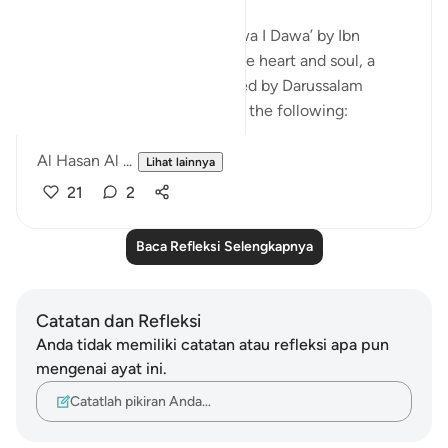
I am currently reading Al Da’wa I Dawa’ by Ibn
Qayyim RA (Purification of the heart and soul, a
translation in English published by Darussalam
publishers). I wanted to share the following:
Al Hasan Al ...
Lihat lainnya
21
2
Baca Refleksi Selengkapnya
Catatan dan Refleksi
Anda tidak memiliki catatan atau refleksi apa pun
mengenai ayat ini.
Catatlah pikiran Anda…