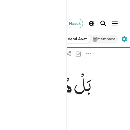
Masuk
Ayat demi Ayat
Membaca
بَلْ
هُوَ
قُرْاٰنٌ
مَّجِی
بل هو قران مجيد ٢١
بَلْ هُوَ قُرْءَانٌۭ مَّجِيدٌۭ ٢١