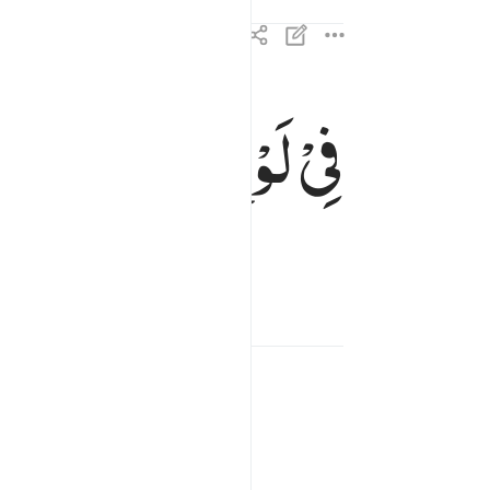
فِیْ
لَوْحٍ
مَّحْفُوْظٍ
في لوح محفوظ ٢٢
فِى لَوْحٍۢ مَّحْفُوظٍۭ ٢٢