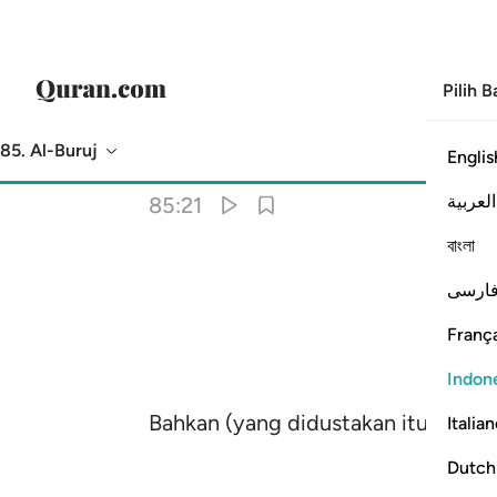
Pilih 
85. Al-Buruj
Englis
Terjemahan
: Indonesian Islamic Affairs Ministry
العربية
85:21
বাংলা
ارسی
França
Indon
Bahkan (yang didustakan itu) ialah 
Italia
Dutch