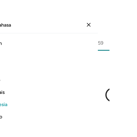
Bahasa
Masuk
Halaman
536
Juz
30
/
Hizb
59
h
ْدٌ
ف
is
esia
Al-Qur`an yang mulia,
no