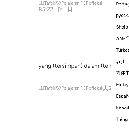
Tafsir
Pelajaran
Refleksi
Portu
85:22
русск
Shqip
ภาษา
Türkç
اردو
yang (tersimpan) dalam (tempat) y
简体
Melay
Tafsir
Pelajaran
Refleksi
Qiraat
Españ
Kiswah
Tiếng 