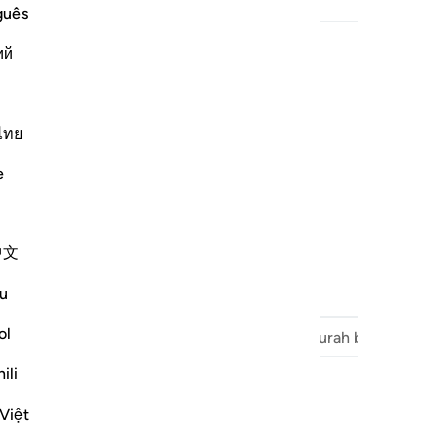
guês
ий
ไทย
e
ang terjaga (Lauḥ Maḥfūẓ).
中文
u
ol
Surah sebelumnya
Awal dari Surah
Surah berikutnya
ili
Việt