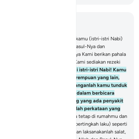
Baca dalam Konteks
Bab 33, Halaman 380, Juz 22
31
.
Dan barangsiapa di antara kamu (istri-istri Nabi)
tetap taat kepada Allah dan Rasul-Nya dan
mengerjakan kebajikan, niscaya Kami berikan pahala
kepadanya dua kali lipat dan Kami sediakan rezeki
yang mulia baginya.
32
.
Wahai istri-istri Nabi! Kamu
tidak seperti perempuan-perempuan yang lain,
jika kamu bertakwa. Maka janganlah kamu tunduk
(melemah lembutkan suara) dalam berbicara
sehingga bangkit nafsu orang yang ada penyakit
dalam hatinya, dan ucapkanlah perkataan yang
baik,
33
.
Dan hendaklah kamu tetap di rumahmu dan
janganlah kamu berhias dan (bertingkah laku) seperti
orang-orang jahiliah dahulu, dan laksanakanlah salat,