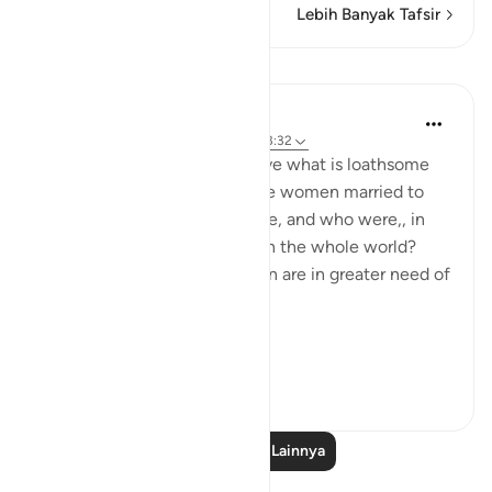
Lebih Banyak Tafsir
Pelajaran
In the Shade of the Quran
31 minggu yang lalu
·
Referensi
ayat 33:32
What are the means to remove what is loathsome
and ensure the purity of those women married to
the Prophet, living in his home, and who were,, in
any case the purest women in the whole world?
Needless to say, other women are in greater need of
such means.
Ini...
Lihat lainnya
1
0
Baca Pelajaran Lainnya