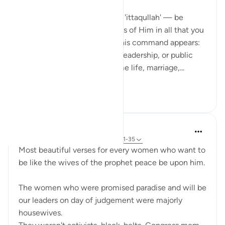
In Surah Al-Ahzab, Allah says 'ittaqullah' — be
mindful of Allah, be conscious of Him in all that you
do. What’s striking is where this command appears:
not only in moments of war, leadership, or public
duty, but in verses about home life, marriage,...
Lihat lainnya
13
3
UmAyoub
4 tahun yang lalu
·
Referensi
ayat 33:31-35
Most beautiful verses for every women who want to
be like the wives of the prophet peace be upon him.
The women who were promised paradise and will be
our leaders on day of judgement were majorly
housewives.