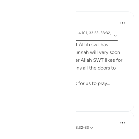
Refleksi
tareq abed
7 tahun yang lalu
·
ayat 4:43, 4:102, 24:30, 2:43, 4:101, 33:53, 33:32,
Referensi
17:32, 2:239
Anyone who ponders on what Allah swt has
legislated in the Quran and Sunnah will very soon
come to realize that whenever Allah SWT likes for
something to be done he opens all the doors to
facilitate it to be done.
For example, Allah SWT loves for us to pray...
Lihat lainnya
22
0
Dr Maryam Fayyaz
43 minggu yang lalu
·
Referensi
ayat 33:32-33
Bismillah