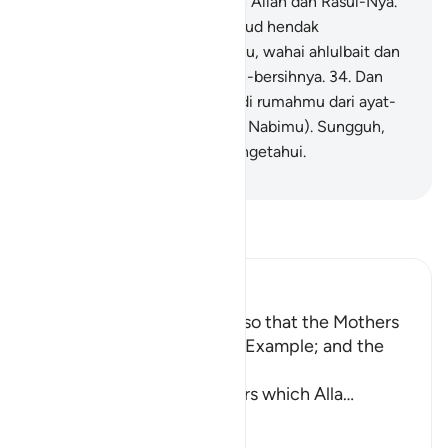
tunaikanlah zakat dan taatilah Allah dan Rasul-Nya.
Sesungguhnya Allah bermaksud hendak
menghilangkan dosa dari kamu, wahai ahlulbait dan
membersihkan kamu sebersih-bersihnya.
34
.
Dan
ingatlah apa yang dibacakan di rumahmu dari ayat-
ayat Allah dan hikmah (sunah Nabimu). Sungguh,
Allah Mahalembut, Maha Mengetahui.
-
Indonesian Islamic affairs ministry
Bacalah Tafsir
Ibn Kathir (Abridged)
Enjoining certain Manners so that the Mothers
of the Believers may be an Example; and the
Prohibition of Tabarruj
These are the good manners which Alla
…
Baca selengkapnya