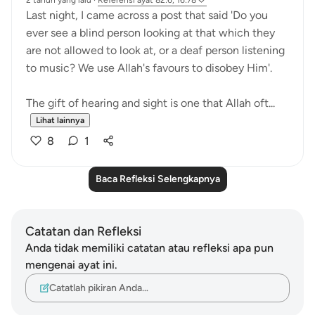
2 tahun yang lalu
·
Referensi
ayat 82:6, 16:78
Last night, I came across a post that said 'Do you
ever see a blind person looking at that which they
are not allowed to look at, or a deaf person listening
to music? We use Allah's favours to disobey Him'.
The gift of hearing and sight is one that Allah oft...
Lihat lainnya
8
1
Baca Refleksi Selengkapnya
Catatan dan Refleksi
Anda tidak memiliki catatan atau refleksi apa pun
mengenai ayat ini.
Catatlah pikiran Anda…