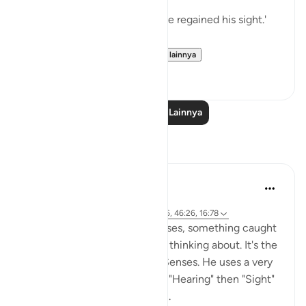
'He laid it over his face, and he regained his sight.'
💭 In an instant, and w...
Lihat lainnya
23
1
Baca Pelajaran Lainnya
Refleksi
Abdurrehman K
21 minggu yang lalu
·
Referensi
ayat 32:9, 67:23, 23:78, 17:36, 46:26, 16:78
While reflecting on these verses, something caught
my attention that I can't stop thinking about. It's the
way Allah Pak describes our Senses. He uses a very
specific, rhythmic sequence. "Hearing" then "Sight"
then heart/ intellect( Af'idah).