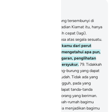
Baca dalam Konteks
Bab 16, Halaman 248, Juz 14
77
.
Dan milik Allah (segala) yang tersembunyi di
langit dan di bumi. Urusan kejadian Kiamat itu, hanya
seperti sekejap mata atau lebih cepat (lagi).
Sesungguhnya Allah Mahakuasa atas segala sesuatu.
78
.
Dan Allah mengeluarkan kamu dari perut
ibumu dalam keadaan tidak mengetahui apa pun,
dan Dia memberimu pendengaran, penglihatan
dan hati nurani, agar kamu bersyukur.
79
.
Tidakkah
mereka memperhatikan burung-burung yang dapat
terbang di angkasa dengan mudah. Tidak ada yang
menahannya selain Allah. Sungguh, pada yang
demikian itu benar-benar terdapat tanda-tanda
(kebesaran Allah) bagi orang-orang yang beriman.
80
.
Dan Allah menjadikan rumah-rumah bagimu
sebagai tempat tinggal dan Dia menjadikan bagimu