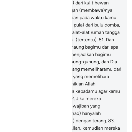
rumah-rumah (kemah-kemah) dari kulit hewan
ternak yang kamu merasa ringan (membawa)nya
pada waktu kamu bepergian dan pada waktu kamu
bermukim dan (dijadikan-Nya pula) dari bulu domba,
bulu unta, dan bulu kambing, alat-alat rumah tangga
dan kesenangan sampai waktu (tertentu).
81
.
Dan
Allah menjadikan tempat bernaung bagimu dari apa
yang telah Dia ciptakan, Dia menjadikan bagimu
tempat-tempat tinggal di gunung-gunung, dan Dia
menjadikan pakaian bagimu yang memeliharamu dari
panas dan pakaian (baju besi) yang memelihara
kamu dalam peperangan. Demikian Allah
menyempurnakan nikmat-Nya kepadamu agar kamu
berserah diri (kepada-Nya).
82
.
Jika mereka
berpaling, maka ketahuilah kewajiban yang
dibebankan atasmu (Muhammad) hanyalah
menyampaikan (amanat Allah) dengan terang.
83
.
Mereka mengetahui nikmat Allah, kemudian mereka