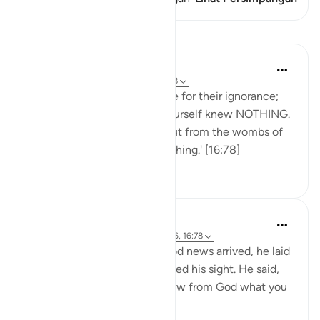
Pelajaran
Saad Tasleem
4 tahun yang lalu
·
Referensi
ayat 16:78
Never look down on someone for their ignorance;
there was a day when you yourself knew NOTHING.
'And Allah has brought you out from the wombs of
your mothers not knowing a thing.' [16:78]
48
2
Mohammad Elshinawy
5 tahun yang lalu
·
Referensi
ayat 12:96, 16:78
Then, when the bearer of good news arrived, he laid
it over his face, and he regained his sight. He said,
'Did I not say to you that I know from God what you
do not know?' [12:96]