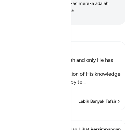
mengingkarinya dan kebanyakan mereka adalah
orang yang ingkar kepada Allah.
-
Indonesian Islamic affairs ministry
Bacalah Tafsir
Ibn Kathir (Abridged)
The Unseen belongs to Allah and only He has
Knowledge of the Hour
Allah tells us of the perfection of His knowledge
and ability to do all things, by te
…
Baca selengkapnya
Lebih Banyak Tafsir
Lihat Qiraat
Ayat ini memiliki 1 Persimpangan
Lihat Persimpangan