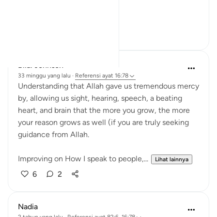
At first, it loo...
Lihat lainnya
27
1
Bilal Johnson
33 minggu yang lalu
·
Referensi
ayat 16:78
Understanding that Allah gave us tremendous mercy
by, allowing us sight, hearing, speech, a beating
heart, and brain that the more you grow, the more
your reason grows as well (if you are truly seeking
guidance from Allah.
Improving on How I speak to people,...
Lihat lainnya
6
2
Nadia