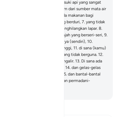
kepayahan,
4
.
mereka memasuki api yang sangat
panas (neraka),
5
.
diberi minum dari sumber mata air
yang sangat panas.
6
.
Tidak ada makanan bagi
mereka selain dari pohon yang berduri,
7
.
yang tidak
menggemukkan dan tidak menghilangkan lapar.
8
.
Pada hari itu banyak (pula) wajah yang berseri-seri,
9
.
merasa senang karena usahanya (sendiri),
10
.
(mereka) dalam surga yang tinggi,
11
.
di sana (kamu)
tidak mendengar perkataan yang tidak berguna.
12
.
Di sana ada mata air yang mengalir.
13
.
Di sana ada
dipan-dipan yang ditinggikan,
14
.
dan gelas-gelas
yang tersedia (di dekatnya),
15
.
dan bantal-bantal
sandaran yang tersusun,
16
.
dan permadani-
permadani yang terhampar.
-
Indonesian Islamic affairs ministry
Bacalah Tafsir