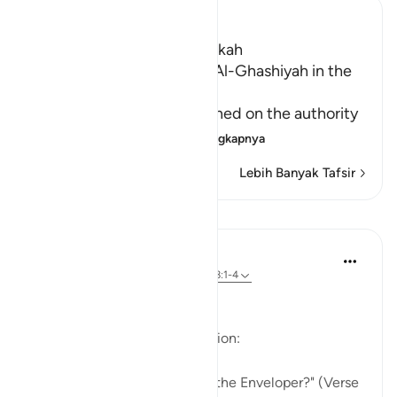
Ibn Kathir (Abridged)
Which was revealed in Makkah
Reciting Surat Al-A`la and Al-Ghashiyah in the
Friday Prayer
It has already been mentioned on the authority
of An-Nu`man bi
…
Baca selengkapnya
Lebih Banyak Tafsir
Pelajaran
In the Shade of the Quran
31 minggu yang lalu
·
Referensi
ayat 88:1-4
The Story in Brief
The surah opens with a question:
"Have you heard the story of the Enveloper?" (Verse