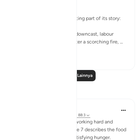
1)
The surah follows this by relating part of its story:
"Some faces on that day are downcast, labour
weary, worn out, about to enter a scorching fire, ...
Lihat lainnya
1
0
Baca Pelajaran Lainnya
Refleksi
Sana Warsame
2 tahun yang lalu
·
Referensi
ayat 88:7, 88:3
Earlier in verse 3 talks about working hard and
feeling exhausted, while verse 7 describes the food
of hell as not nourishing or satisfying hunger.