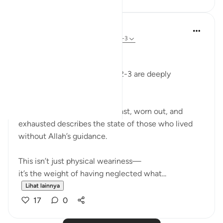
Dr Maryam Fayyaz
2 tahun yang lalu
·
Referensi
ayat 88:2-3
﷽
Surah Al-Ghashiyah’s verses 2-3 are deeply
humbling to me.
The imagery of faces downcast, worn out, and
exhausted describes the state of those who lived
without Allah’s guidance.
This isn’t just physical weariness—
it’s the weight of having neglected what...
Lihat lainnya
17
0