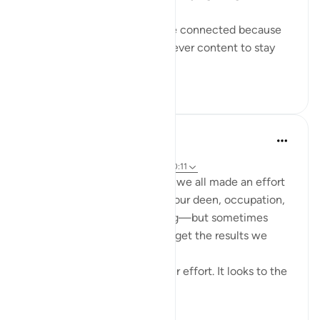
I believe these two verses are connected because
those who disbelieve were never content to stay
within the li...
Lihat lainnya
0
0
Cyaxzanetta Lynnara
6 minggu yang lalu
·
Referensi
ayat 90:4, 88:8-9, 88:2-3, 90:11
These verse reminds me that we all made an effort
for something—whether it's our deen, occupation,
education, health, or anything—but sometimes
here, in this dunya, we didn't get the results we
wanted.
This dunya never looks to your effort. It looks to the
en...
Lihat lainnya
15
2