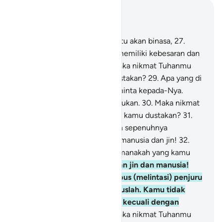
Baca dalam Konteks
Bab 55, Halaman 479, Juz 27
26
.
Semua yang ada di bumi itu akan binasa,
27
.
tetapi wajah Tuhanmu yang memiliki kebesaran dan
kemuliaan tetap kekal.
28
.
Maka nikmat Tuhanmu
yang manakah yang kamu dustakan?
29
.
Apa yang di
langit dan di bumi selalu meminta kepada-Nya.
Setiap waktu Dia dalam kesibukan.
30
.
Maka nikmat
Tuhanmu yang manakah yang kamu dustakan?
31
.
Kami akan memberi perhatian sepenuhnya
kepadamu wahai (golongan) manusia dan jin!
32
.
Maka nikmat Tuhanmu yang manakah yang kamu
dustakan?
33
.
Wahai golongan jin dan manusia!
Jika kamu sanggup menembus (melintasi) penjuru
langit dan bumi, maka tembuslah. Kamu tidak
akan mampu menembusnya kecuali dengan
kekuatan (dari Allah).
34
.
Maka nikmat Tuhanmu