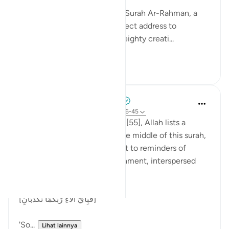
As I recite these verses from Surah Ar-Rahman, a
chill runs through me. The direct address to
thaqalayn (الثقلين, the two weighty creati...
Lihat lainnya
8
3
Tulayhah Tafsir Translations
5 tahun yang lalu
·
Referensi
ayat 55:26-45
Throughout surah al-Rahman [55], Allah lists a
number of His blessings. In the middle of this surah,
He devotes a number of ayaat to reminders of
death, judgement, and punishment, interspersed
with the question:
[فَبِأَيِّ آلَاءِ رَبِّكُمَا تُكَذِّبَانِ]
'So...
Lihat lainnya