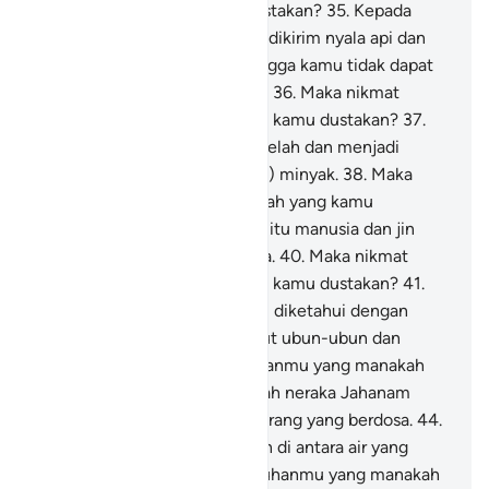
yang manakah yang kamu dustakan?
35
.
Kepada
kamu (jin dan manusia), akan dikirim nyala api dan
cairan tembaga (panas) sehingga kamu tidak dapat
menyelamatkan diri (darinya).
36
.
Maka nikmat
Tuhanmu yang manakah yang kamu dustakan?
37
.
Maka apabila langit telah terbelah dan menjadi
merah mawar seperti (kilauan) minyak.
38
.
Maka
nikmat Tuhanmu yang manakah yang kamu
dustakan?
39
.
Maka pada hari itu manusia dan jin
tidak ditanya tentang dosanya.
40
.
Maka nikmat
Tuhanmu yang manakah yang kamu dustakan?
41
.
Orang-orang yang berdosa itu diketahui dengan
tanda-tandanya, lalu direnggut ubun-ubun dan
kakinya.
42
.
Maka nikmat Tuhanmu yang manakah
yang kamu dustakan?
43
.
Inilah neraka Jahanam
yang didustakan oleh orang-orang yang berdosa.
44
.
Mereka berkeliling di sana dan di antara air yang
mendidih.
45
.
Maka nikmat Tuhanmu yang manakah