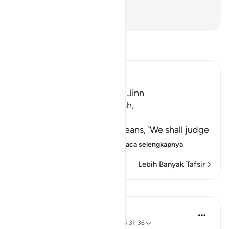
yang kamu dustakan?
-
Indonesian Islamic affairs ministry
Bacalah Tafsir
Ibn Kathir (Abridged)
A Warning for Humans and Jinn
Ibn Jurayj said that the Ayah,
سَنَفْرُغُ لَكُمْ
(We shall attend to you,) means, `We shall judge
you,' while Al-Bukhari sa
…
Baca selengkapnya
Lebih Banyak Tafsir
Pelajaran
In the Shade of the Quran
31 minggu yang lalu
·
Referensi
ayat 55:31-36