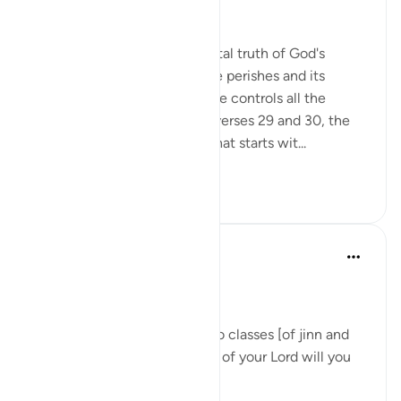
A Frightening Threat
Having stated this fundamental truth of God's
eternity while everything else perishes and its
correlate making clear that He controls all the
affairs of all His creatures in verses 29 and 30, the
surah begins a new section that starts wit...
Lihat lainnya
1
0
Dr Maryam Fayyaz
tahun lalu
·
Referensi
ayat 55:31-33
﷽
'We shall attend to you, O two classes [of jinn and
men]! So which of the favors of your Lord will you
deny? ' 55:31-32