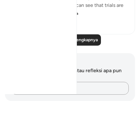
around them. Selective few, can see that trials are
there for you to ru...
Lihat lainnya
19
3
286
Baca Refleksi Selengkapnya
Catatan dan Refleksi
Anda tidak memiliki catatan atau refleksi apa pun
mengenai ayat ini.
Catatlah pikiran Anda…