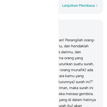
Kata demi kata
Lanjutkan Membaca
Baca dalam Konteks
Bab 9, Halaman 186, Juz 11
123
.
Wahai orang-orang beriman! Perangilah orang-
orang kafir yang di sekitar kamu, dan hendaklah
mereka merasakan sikap tegas darimu, dan
ketahuilah bahwa Allah bersama orang yang
bertakwa.
124
.
Dan apabila diturunkan suatu surah,
maka di antara mereka (orang-orang munafik) ada
yang berkata, "Siapakah di antara kamu yang
bertambah imannya dengan (turunnya) surah ini?"
Adapun orang-orang yang beriman, maka surah ini
menambah imannya, dan mereka merasa gembira.
125
.
Dan adapun orang-orang yang di dalam hatinya
ada penyakit, maka (dengan surah itu) akan