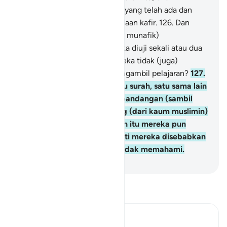
menambah kekafiran mereka yang telah ada dan
mereka akan mati dalam keadaan kafir.
126
.
Dan
tidaklah mereka (orang-orang munafik)
memperhatikan bahwa mereka diuji sekali atau dua
kali setiap tahun, namun mereka tidak (juga)
bertobat dan tidak (pula) mengambil pelajaran?
127
.
Dan apabila diturunkan suatu surah, satu sama lain
di antara mereka saling berpandangan (sambil
berkata), "Adakah seseorang (dari kaum muslimin)
yang melihat kamu?" Setelah itu mereka pun
pergi. Allah memalingkan hati mereka disebabkan
mereka adalah kaum yang tidak memahami.
-
Indonesian Islamic affairs ministry
Bacalah Tafsir
Ibn Kathir (Abridged)