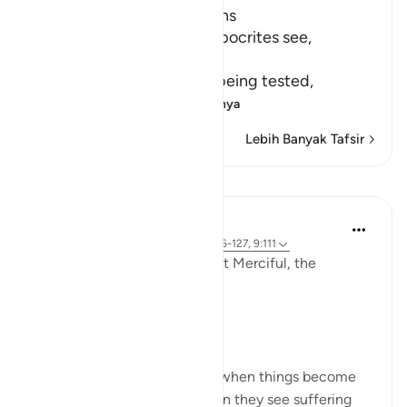
Hypocrites suffer Afflictions
Allah says, do not these hypocrites see,
أَنَّهُمْ يُفْتَنُونَ
(that they are put in trial), being tested,
فِى كُلِّ عَامٍ م
…
Baca selengkapnya
Lebih Banyak Tafsir
Refleksi
Razia Zahra
3 tahun yang lalu
·
Referensi
ayat 9:126-127, 9:111
In the Name of Allah the Most Merciful, the
Especially Merciful,
Perspective and goal.
Many in this world lose faith when things become
difficult. Many lose faith when they see suffering