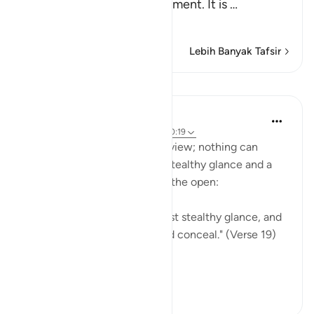
names of the Day of Judgement. It is
…
Baca selengkapnya
Lebih Banyak Tafsir
Pelajaran
In the Shade of the Quran
31 minggu yang lalu
·
Referensi
ayat 40:19
The unbelievers stand in full view; nothing can
conceal their reality. Even a stealthy glance and a
heart's secret is brought into the open:
"God is well aware of the most stealthy glance, and
of everything the heart would conceal." (Verse 19)
An eye looking...
Lihat lainnya
0
0
107