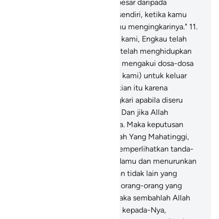
Allah (kepadamu) jauh lebih besar daripada
kebencianmu kepada dirimu sendiri, ketika kamu
diseru untuk beriman lalu kamu mengingkarinya."
11
.
Mereka menjawab, "Ya Tuhan kami, Engkau telah
mematikan kami dua kali dan telah menghidupkan
kami dua kali (pula), lalu kami mengakui dosa-dosa
kami. Maka adakah jalan (bagi kami) untuk keluar
(dari neraka)?"
12
.
Yang demikian itu karena
sesungguhnya kamu mengingkari apabila diseru
untuk menyembah Allah saja. Dan jika Allah
dipersekutukan, kamu percaya. Maka keputusan
(sekarang ini) adalah pada Allah Yang Mahatinggi,
Mahabesar.
13
.
Dialah yang memperlihatkan tanda-
tanda (kekuasaan)-Nya kepadamu dan menurunkan
rezeki dari langit untukmu. Dan tidak lain yang
mendapat pelajaran hanyalah orang-orang yang
kembali (kepada Allah).
14
.
Maka sembahlah Allah
dengan tulus ikhlas beragama kepada-Nya,