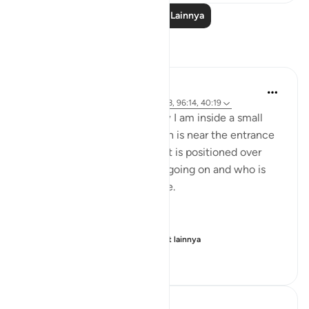
Baca Pelajaran Lainnya
Refleksi
Rayaan Shafi
2 tahun yang lalu
·
Referensi
ayat 49:18, 96:14, 40:19
As a security guard, right now I am inside a small
outdoor security booth, which is near the entrance
of a large car workshop, and it is positioned over
here so that I can see what's going on and who is
entering and exiting the place.
Right now the gates are...
Lihat lainnya
32
14
229
Mo Alaa