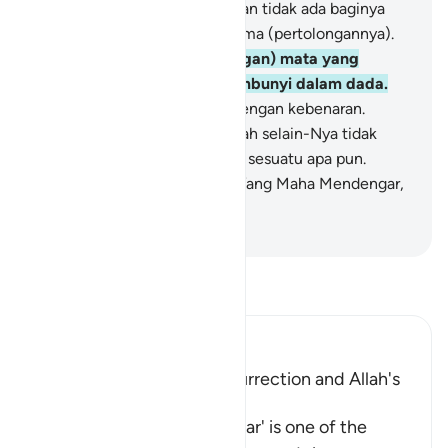
setia bagi orang yang zalim dan tidak ada baginya
seorang penolong yang diterima (pertolongannya).
19
.
Dia mengetahui (pandangan) mata yang
khianat dan apa yang tersembunyi dalam dada.
20
.
Dan Allah memutuskan dengan kebenaran.
Sedang mereka yang disembah selain-Nya tidak
mampu memutuskan dengan sesuatu apa pun.
Sesungguhnya Allah, Dialah Yang Maha Mendengar,
Maha Melihat.
-
Indonesian Islamic affairs ministry
Bacalah Tafsir
Ibn Kathir (Abridged)
Warning of the Day of Resurrection and Allah's
judgement on that Day
`The Day that is drawing near' is one of the