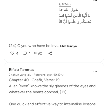
2 tahun yang lalu
·
Referensi
ayat 40:19, 8:24
‏ يقول الله جل جلاله في سورة الانفال الاية ٢٤
يا أَيُّهَا الَّذينَ آمَنُوا استَجيبوا لِلَّهِ وَلِلرَّسولِ إِذا دَعاكُم لما
يُحييكُم وَاعلَموا أَنَّ اللَّهَ يَحولُ بَينَ المَرءِ وَقَلبِهِ وَأَنَّهُ إِلَيهِ
تُحشَرونَ
English (Saheeh):
(24) O you who have believ...
Lihat lainnya
4
1
90
Rifaie Tammas
2 tahun yang lalu
·
Referensi
ayat 40:19
Chapter 40 : Ghafir, Verse: 19
Allah ˹even˺ knows the sly glances of the eyes and
whatever the hearts conceal. (19)
One quick and effective way to internalise lessons