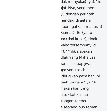
meskipun orang-orang kafir tidak menyukai(nya).
15
.
(Dialah) Yang Mahatinggi derajat-Nya, yang memiliki
Arasy, yang menurunkan wahyu dengan perintah-
Nya kepada siapa yang Dia kehendaki di antara
hamba-hamba-Nya, agar memperingatkan (manusia)
tentang hari pertemuan (hari Kiamat),
16
.
(yaitu)
pada hari (ketika) mereka keluar (dari kubur); tidak
sesuatu pun keadaan mereka yang tersembunyi di
sisi Allah. (Lalu Allah berfirman), "Milik siapakah
kerajaan pada hari ini?" Milik Allah Yang Maha Esa,
Maha Mengalahkan.
17
.
Pada hari ini setiap jiwa
diberi balasan sesuai dengan apa yang telah
dikerjakannya. Tidak ada yang dirugikan pada hari ini.
Sungguh, Allah sangat cepat perhitungan-Nya.
18
.
Dan berilah mereka peringatan akan hari yang
semakin dekat (hari Kiamat, yaitu) ketika hati
(menyesak) sampai di kerongkongan karena
menahan kesedihan. Tidak ada seorang pun teman