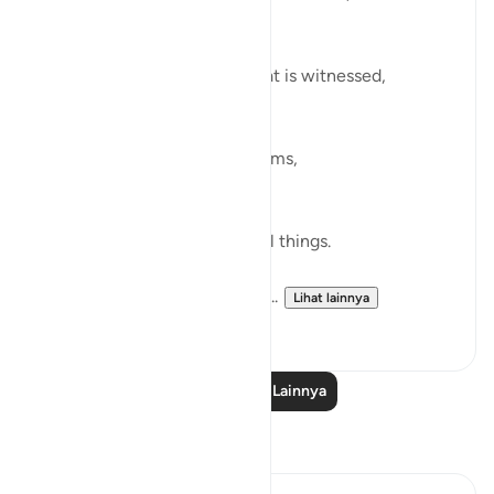
وَشَاهِدٍۢ وَمَشْهُودٍۢ
And [by] the witness and what is witnessed,
Later, in verse 9, Allah proclaims,
وَٱللَّهُ عَلَىٰ كُلِّ شَىْءٍۢ شَهِيدٌ
And Allah is a Witness over all things.
Both verses refers to witness...
Lihat lainnya
19
4
Baca Pelajaran Lainnya
Refleksi