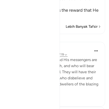
Disbelieve
Allah the Exalted describes the reward that He
wil
…
Baca selengkapnya
Lebih Banyak Tafsir
Pelajaran
In the Shade of the Quran
31 minggu yang lalu
·
Referensi
ayat 57:19
"Those who believe in God and His messengers are
the ones who uphold the truth, and who will bear
witness to it before their Lord. They will have their
reward and their light. Those who disbelieve and
deny Our revelations are the dwellers of the blazing
fire."...
Lihat lainnya
0
0