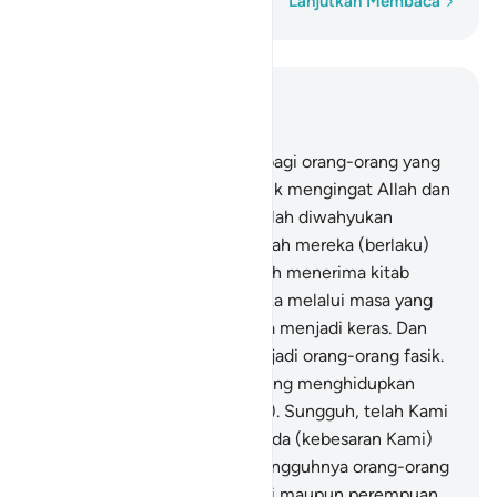
Kata demi kata
Lanjutkan Membaca
Baca dalam Konteks
Bab 57, Halaman 486, Juz 27
16
.
Belum tibakah waktunya bagi orang-orang yang
beriman, untuk secara khusyuk mengingat Allah dan
mematuhi kebenaran yang telah diwahyukan
(kepada mereka), dan janganlah mereka (berlaku)
seperti orang-orang yang telah menerima kitab
sebelum itu, kemudian mereka melalui masa yang
panjang sehingga hati mereka menjadi keras. Dan
banyak di antara mereka menjadi orang-orang fasik.
17
.
Ketahuilah bahwa Allah yang menghidupkan
bumi setelah matinya (kering). Sungguh, telah Kami
jelaskan kepadamu tanda-tanda (kebesaran Kami)
agar kamu mengerti.
18
.
Sesungguhnya orang-orang
yang bersedekah baik laki-laki maupun perempuan