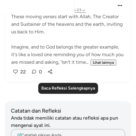
R. Ebied
4 tahun yang lalu
·
Referensi
ayat 57:16-23
These moving verses start with Allah, The Creator
and Sustainer of the heavens and the earth, inviting
us back to Him.
Imagine, and to God belongs the greater example,
it's like a loved one reminding you of how much you
are missed and asking, 'Isn't it time...
Lihat lainnya
22
0
Baca Refleksi Selengkapnya
Catatan dan Refleksi
Anda tidak memiliki catatan atau refleksi apa pun
mengenai ayat ini.
Catatlah pikiran Anda…