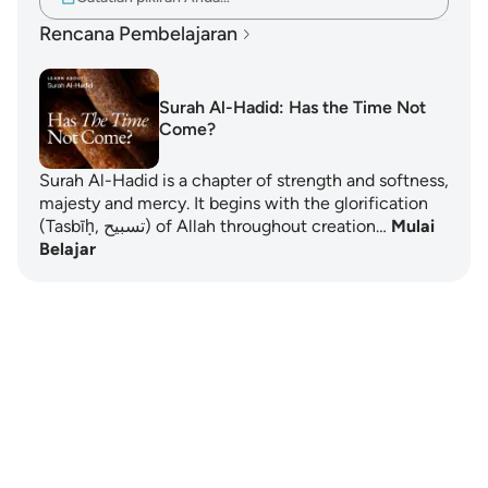
Rencana Pembelajaran
Surah Al-Hadid: Has the Time Not
Come?
Surah Al-Hadid is a chapter of strength and softness,
majesty and mercy. It begins with the glorification
(Tasbīḥ, تسبيح) of Allah throughout creation…
Mulai
Belajar
Notes
placeholders