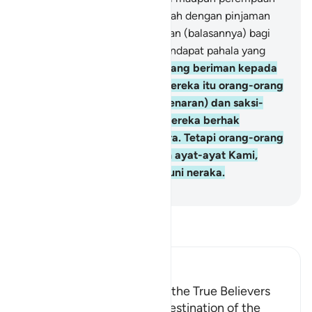
dan meminjamkan kepada Allah dengan pinjaman
yang baik, akan dilipatgandakan (balasannya) bagi
mereka; dan mereka akan mendapat pahala yang
mulia.
19
.
Dan orang-orang yang beriman kepada
Allah dan rasul-rasul-Nya, mereka itu orang-orang
yang tulus hati (pecinta kebenaran) dan saksi-
saksi di sisi Tuhan mereka. Mereka berhak
mendapat pahala dan cahaya. Tetapi orang-orang
yang kafir dan mendustakan ayat-ayat Kami,
mereka itu penghuni-penghuni neraka.
-
Indonesian Islamic affairs ministry
Bacalah Tafsir
Ibn Kathir (Abridged)
Reward for the Charitable, the True Believers
and the Martyrs; and the Destination of the