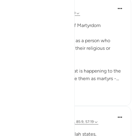
Ola Shoubaki
2 tahun yang lalu
·
Referensi
ayat 57:19
Diposting di
Arabic Gems
The Linguistic Significance of Martyrdom
In English, a martyr is defined as a person who
suffers or is killed because of their religious or
political beliefs.
While this is undoubtedly what is happening to the
people of Gaza, if we describe them as martyrs -...
Lihat lainnya
10
4
Ola Shoubaki
3 tahun yang lalu
·
Referensi
ayat 85:3, 85:9, 57:19
Diposting di
Arabic Gems
In Surah al-Burooj, verse 3, Allah states,