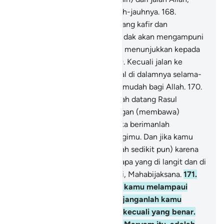
benar-benar telah sesat sejauh-jauhnya.
168
.
Sesungguhnya orang-orang yang kafir dan
melakukan kezaliman, Allah tidak akan mengampuni
mereka, dan tidak (pula) akan menunjukkan kepada
mereka jalan (yang lurus),
169
.
Kecuali jalan ke
neraka Jahanam; mereka kekal di dalamnya selama-
lamanya. Dan hal itu (sangat) mudah bagi Allah.
170
.
Wahai manusia! Sungguh, telah datang Rasul
(Muhammad) kepadamu dengan (membawa)
kebenaran dari Tuhanmu, maka berimanlah
(kepadanya), itu lebih baik bagimu. Dan jika kamu
kafir, (itu tidak merugikan Allah sedikit pun) karena
sesungguhnya milik Allahlah apa yang di langit dan di
bumi. Allah Maha Mengetahui, Mahabijaksana.
171
.
Wahai Ahli Kitab! Janganlah kamu melampaui
batas dalam agamamu, dan janganlah kamu
mengatakan terhadap Allah kecuali yang benar.