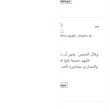
religion, and do not sa...
Lihat lainnya
5
0
Tulayhah Tafsir Translations
5 tahun yang lalu
·
Referensi
ayat 4:171
In part of his commentary on this ayah, Imam al-
Baghawi wrote:
[وقال الحسن : يجوز أن تكون نزلت في اليهود والنصارى ،
فإنهم جميعا غلوا في أمر عيسى ، فاليهود بالتقصير ،
والنصارى بمجاوزة الحد ، وأصل الغلو : مجاوزة الحد ، وهو
في الدين حرام .]
al-Hasan al-Basri sa...
Lihat lainnya
0
0
Abu Eesa