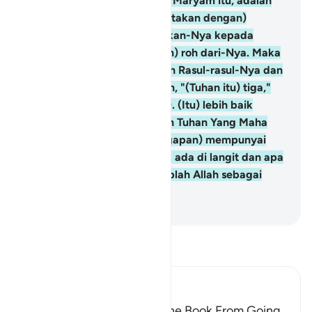
Sungguh, Al-Masih Isa putra Maryam itu, adalah
utusan Allah dan (yang diciptakan dengan)
kalimat-Nya yang disampaikan-Nya kepada
Maryam, dan (dengan tiupan) roh dari-Nya. Maka
berimanlah kepada Allah dan Rasul-rasul-Nya dan
janganlah kamu mengatakan, "(Tuhan itu) tiga,"
berhentilah (dari ucapan itu). (Itu) lebih baik
bagimu. Sesungguhnya Allah Tuhan Yang Maha
Esa, Mahasuci Dia dari (anggapan) mempunyai
anak. Milik-Nyalah apa yang ada di langit dan apa
yang ada di bumi. Dan cukuplah Allah sebagai
pelindung.
-
Indonesian Islamic affairs ministry
Bacalah Tafsir
Ibn Kathir (Abridged)
Prohibiting the People of the Book From Going