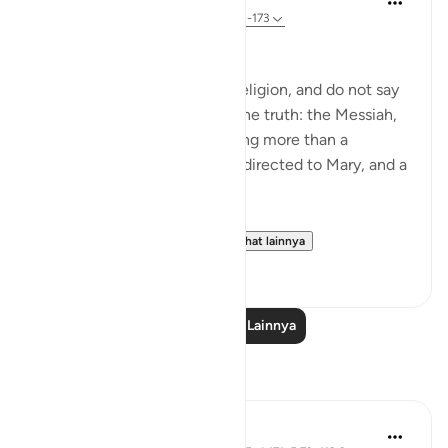
5 tahun yang lalu
·
Referensi
ayat 4:171-173
People of the Book:
Do not go to excess in your religion, and do not say
anything about God except the truth: the Messiah,
Jesus son of Mary, was nothing more than a
messenger of God, His word directed to Mary, and a
spirit from Him.
So believe in God and Hi...
Lihat lainnya
8
0
Baca Pelajaran Lainnya
Refleksi
L Ahmad