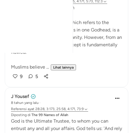
3 tahun yang lalu
·
Referensi
ayat 43:65, 4:171, 5:73, 112:3
Bismillahir Rahman ArRaheem
The concept of the Trinity, which refers to the
belief in three distinct persons in one Godhead, is a
fundamental tenet of Christianity. However, from an
Islamic perspective, this concept is fundamentally
flawed.
Muslims believe ...
Lihat lainnya
9
5
J Yousef
8 tahun yang lalu
·
Referensi
ayat 28:28, 3:173, 25:58, 4:171, 73:9
Diposting di
The 99 Names of Allah
God is the Ultimate Trustee, to whom you can
entrust any and all your affairs. God tells us: 'And rely