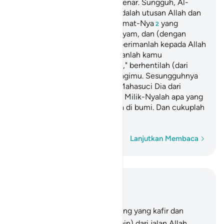
terhadap Allah kecuali yang benar. Sungguh, Al-
Masih Isa putra Maryam itu, adalah utusan Allah dan
(yang diciptakan dengan) kalimat-Nya
yang
2
disampaikan-Nya kepada Maryam, dan (dengan
tiupan) roh dari-Nya.
Maka berimanlah kepada Allah
3
dan Rasul-rasul-Nya dan janganlah kamu
mengatakan, "(Tuhan itu) tiga," berhentilah (dari
ucapan itu). (Itu) lebih baik bagimu. Sesungguhnya
Allah Tuhan Yang Maha Esa, Mahasuci Dia dari
(anggapan) mempunyai anak. Milik-Nyalah apa yang
ada di langit dan apa yang ada di bumi. Dan cukuplah
Allah sebagai pelindung.
Kata demi kata
Lanjutkan Membaca
Baca dalam Konteks
Bab 4, Halaman 94, Juz 6
167
.
Sesungguhnya orang-orang yang kafir dan
menghalang-halangi (orang lain) dari jalan Allah,