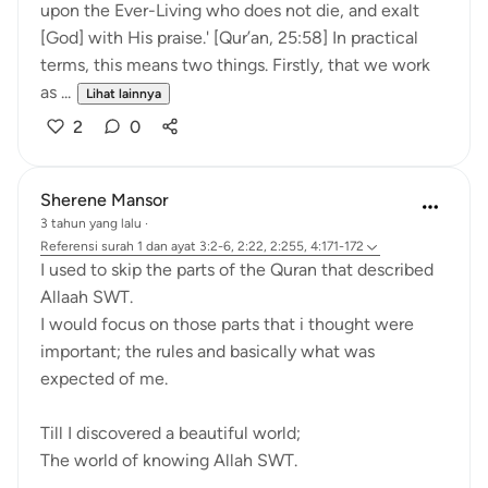
upon the Ever-Living who does not die, and exalt
[God] with His praise.' [Qur’an, 25:58] In practical
terms, this means two things. Firstly, that we work
as ...
Lihat lainnya
2
0
Sherene Mansor
3 tahun yang lalu
·
Referensi
surah 1 dan ayat 3:2-6, 2:22, 2:255, 4:171-172
I used to skip the parts of the Quran that described
Allaah SWT.
I would focus on those parts that i thought were
important; the rules and basically what was
expected of me.
Till I discovered a beautiful world;
The world of knowing Allah SWT.