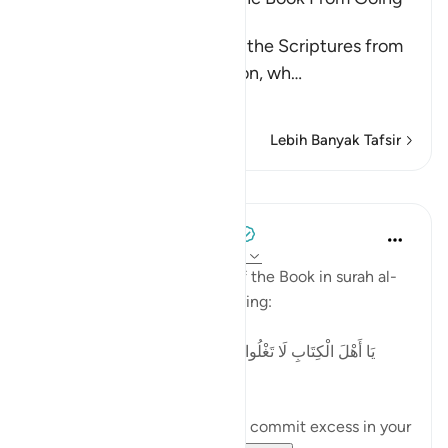
to Extremes in Religion
Allah forbids the People of the Scriptures from
going to extremes in religion, wh
…
Baca selengkapnya
Lebih Banyak Tafsir
Pelajaran
Tulayhah Tafsir Translations
2 tahun yang lalu
·
Referensi
ayat 4:171
Allah addresses the People of the Book in surah al-
Nisaa' regarding 'Eesaa by saying:
[يَا أَهْلَ الْكِتَابِ لَا تَغْلُوا فِي دِينِكُمْ وَلَا تَقُولُوا عَلَى اللَّهِ إِلَّا
الْحَقَّ]
'O People of the Book, do not commit excess in your