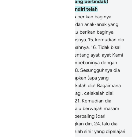
mudah.
11
.
Biarkanlah Aku (yang bertindak)
terhadap orang yang Aku sendiri telah
menciptakannya,
12
.
dan Aku berikan baginya
kekayaan yang melimpah,
13
.
dan anak-anak yang
selalu bersamanya,
14
.
dan Aku berikan baginya
kelapangan (hidup) seluas-luasnya.
15
.
kemudian dia
ingin sekali agar Aku menambahnya.
16
.
Tidak bisa!
Sesungguhnya dia telah menentang ayat-ayat Kami
(Al-Qur`an).
17
.
Aku akan membebaninya dengan
pendakian yang meletihkan.
18
.
Sesungguhnya dia
telah memikirkan dan menetapkan (apa yang
ditetapkannya),
19
.
maka celakalah dia! Bagaimana
dia menetapkan?
20
.
Ssekali lagi, celakalah dia!
Bagaimana dia menetapkan?
21
.
Kemudian dia
(merenung) memikirkan,
22
.
lalu berwajah masam
dan cemberut,
23
.
kemudian berpaling (dari
kebenaran) dan menyombongkan diri,
24
.
lalu dia
berkata, "(Al-Qur`an) ini hanyalah sihir yang dipelajari