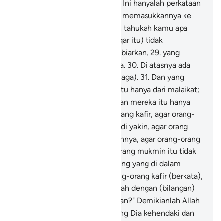
(dari orang-orang dahulu).
25
.
Ini hanyalah perkataan
manusia."
26
.
Kelak, Aku akan memasukkannya ke
dalam (neraka) Saqar,
27
.
Dan tahukah kamu apa
(neraka) Saqar itu?
28
.
Ia (Saqar itu) tidak
meninggalkan dan tidak membiarkan,
29
.
yang
menghanguskan kulit manusia.
30
.
Di atasnya ada
sembilan belas (malaikat penjaga).
31
.
Dan yang
Kami jadikan penjaga neraka itu hanya dari malaikat;
dan Kami menentukan bilangan mereka itu hanya
sebagai cobaan bagi orang-orang kafir, agar orang-
orang yang diberi kitab menjadi yakin, agar orang
yang beriman bertambah imannya, agar orang-orang
yang diberi kitab dan orang-orang mukmin itu tidak
ragu-ragu; dan agar orang-orang yang di dalam
hatinya ada penyakit dan orang-orang kafir (berkata),
"Apakah yang dikehendaki Allah dengan (bilangan)
ini sebagai suatu perumpamaan?" Demikianlah Allah
menyesatkan orang-orang yang Dia kehendaki dan