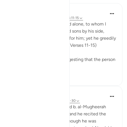
In the Shade of the Quran
31 minggu yang lalu
·
Referensi
ayat 74:11-15
Leave to me the one I created alone, to whom I
have granted vast wealth, and sons by his side,
making life smooth and easy for him; yet he greedily
desires that I give him more. (Verses 11-15)
There are several reports suggesting that the person
so referred t...
Lihat lainnya
0
0
Prophetic Commentary
8 tahun yang lalu
·
Referensi
ayat 74:11-30
Ibn ‘Abbâs narrates: Al-Waleed b. al-Mugheerah
came to the Prophet (saws), and he recited the
Qur’an to him. It seemed as though he was