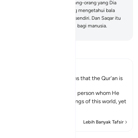
memberi petunjuk kepada orang-orang yang Dia
kehendaki. Dan tidak ada yang mengetahui bala
tentara Tuhanmu kecuali Dia sendiri. Dan Saqar itu
tidak lain hanyalah peringatan bagi manusia.
-
Indonesian Islamic affairs ministry
Bacalah Tafsir
Ibn Kathir (Abridged)
A Threat for Whoever claims that the Qur'an is
Magic
Allah threatens this wicked person whom He
has favored with the blessings of this world, yet
he is
…
Baca selengkapnya
Lebih Banyak Tafsir
Pelajaran