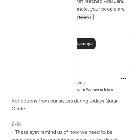
sympathizing with him, and that reached Abu Jahl.
He came to him and said: 'O uncle, your people are
considering collecting ...
Lihat lainnya
0
0
Baca Pelajaran Lainnya
Refleksi
Esma Esa
6 tahun yang lalu
·
Referensi
ayat 74:8-28
Diposting
Muslim Student Organization & Women in Islam
di
CCNY
Reflections from our sisters during todays Quran
Circle
8-9:
- These ayat remind us of how we need to be
accountable for our actions, becasue the day of