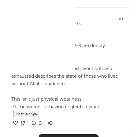
Dr Maryam Fayyaz
2 tahun yang lalu
·
Referensi
ayat 88:2-3
﷽
Surah Al-Ghashiyah’s verses 2-3 are deeply
humbling to me.
The imagery of faces downcast, worn out, and
exhausted describes the state of those who lived
without Allah’s guidance.
This isn’t just physical weariness—
it’s the weight of having neglected what...
Lihat lainnya
17
0