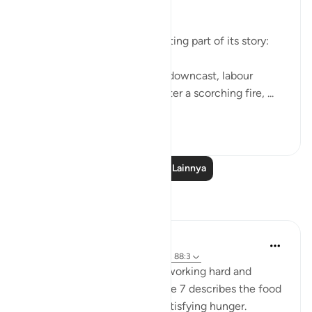
1)
The surah follows this by relating part of its story:
"Some faces on that day are downcast, labour
weary, worn out, about to enter a scorching fire, ...
Lihat lainnya
1
0
Baca Pelajaran Lainnya
Refleksi
Sana Warsame
2 tahun yang lalu
·
Referensi
ayat 88:7, 88:3
Earlier in verse 3 talks about working hard and
feeling exhausted, while verse 7 describes the food
of hell as not nourishing or satisfying hunger.