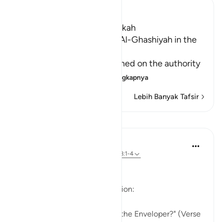
Ibn Kathir (Abridged)
Which was revealed in Makkah
Reciting Surat Al-A`la and Al-Ghashiyah in the
Friday Prayer
It has already been mentioned on the authority
of An-Nu`man bi
…
Baca selengkapnya
Lebih Banyak Tafsir
Pelajaran
In the Shade of the Quran
31 minggu yang lalu
·
Referensi
ayat 88:1-4
The Story in Brief
The surah opens with a question:
"Have you heard the story of the Enveloper?" (Verse