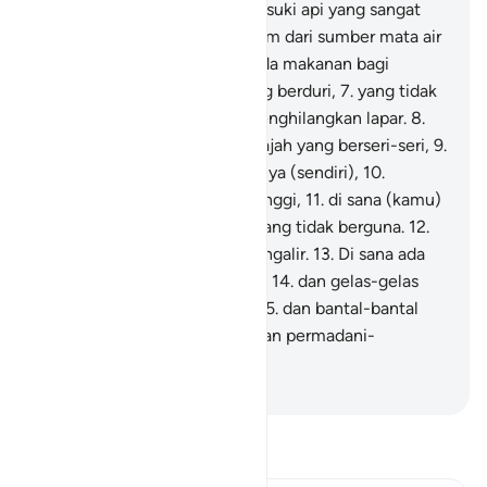
kepayahan,
4
.
mereka memasuki api yang sangat
panas (neraka),
5
.
diberi minum dari sumber mata air
yang sangat panas.
6
.
Tidak ada makanan bagi
mereka selain dari pohon yang berduri,
7
.
yang tidak
menggemukkan dan tidak menghilangkan lapar.
8
.
Pada hari itu banyak (pula) wajah yang berseri-seri,
9
.
merasa senang karena usahanya (sendiri),
10
.
(mereka) dalam surga yang tinggi,
11
.
di sana (kamu)
tidak mendengar perkataan yang tidak berguna.
12
.
Di sana ada mata air yang mengalir.
13
.
Di sana ada
dipan-dipan yang ditinggikan,
14
.
dan gelas-gelas
yang tersedia (di dekatnya),
15
.
dan bantal-bantal
sandaran yang tersusun,
16
.
dan permadani-
permadani yang terhampar.
-
Indonesian Islamic affairs ministry
Bacalah Tafsir