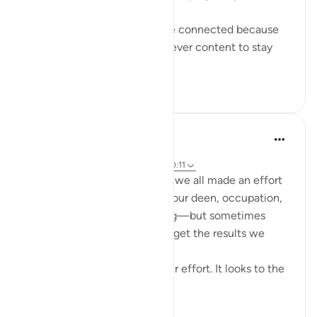
I believe these two verses are connected because
those who disbelieve were never content to stay
within the li...
Lihat lainnya
0
0
Cyaxzanetta Lynnara
6 minggu yang lalu
·
Referensi
ayat 90:4, 88:8-9, 88:2-3, 90:11
These verse reminds me that we all made an effort
for something—whether it's our deen, occupation,
education, health, or anything—but sometimes
here, in this dunya, we didn't get the results we
wanted.
This dunya never looks to your effort. It looks to the
en...
Lihat lainnya
15
2