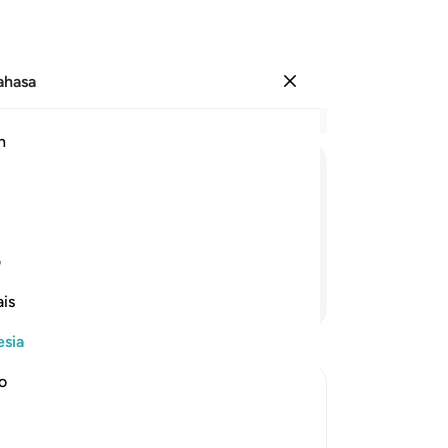
Bahasa
Masuk
Ba
h
Bab
17
لَا
یَذُوْقُوْنَ
فِیْهَا
بَرْدًا
وَّلَا
شَرَابًا
te
sa
a dan tidak (pula mendapat) minuman,
bo
ف
te
Lanjutkan Membaca
is
gu
21
esia
me
22
no
me
 during it
ma