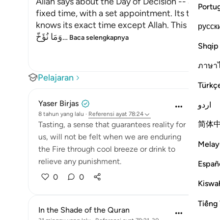
Allah says about the Day of Decision -- and it is
Portu
fixed time, with a set appointment. Its time c
knows its exact time except Allah. This is as All
русск
وَمَا نُؤَخّ
…
Baca selengkapnya
Shqip
ภาษา
Pelajaran
Türkç
Yaser Birjas
اردو
8 tahun yang lalu
·
Referensi
ayat 78:24
简体
Tasting, a sense that guarantees reality for
us, will not be felt when we are enduring
Melay
the Fire through cool breeze or drink to
relieve any punishment.
Españ
0
0
Kiswah
Tiếng 
In the Shade of the Quran