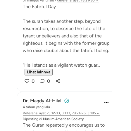
31 minggu yang lalu
·
Referensi
ayat 78:21-30
The Fateful Day
The surah takes another step, beyond
resurrection, to describe the fate of the
tyrant unbelievers and also that of the
righteous. It begins with the former group
who raise doubts about the fateful tiding:
"Hell stands as a vigilant watch guar...
Lihat lainnya
0
0
Dr. Magdy Al-Hilali
4 tahun yang lalu
·
Referensi
ayat 73:12-13, 3:133, 78:21-26, 3:185
Diposting di
Muslim American Society
The Quran repeatedly encourages us to