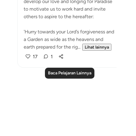
develop our love and longing for Paradise
to motivate us to work hard and invite
others to aspire to the hereafter:
'Hurry towards your Lord’s forgiveness and
a Garden as wide as the heavens and
earth prepared for the rig...
Lihat lainnya
17
1
Baca Pelajaran Lainnya
Notes
placeholders
close