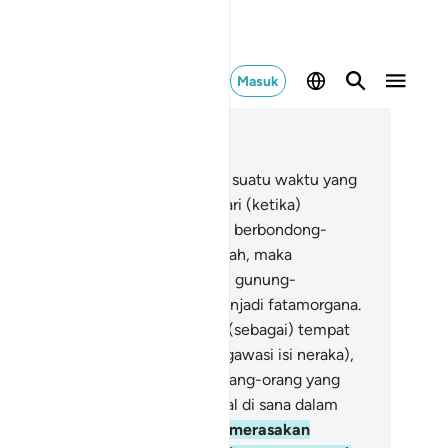
Masuk
ca dalam Konteks
 78, Halaman 528, Juz 30
.
Sungguh, hari keputusan adalah suatu waktu yang
lah ditetapkan,
18
.
(yaitu) pada hari (ketika)
ngkakala ditiup, lalu kamu datang berbondong-
ndong,
19
.
dan langit pun dibukalah, maka
rdapatlah beberapa pintu,
20
.
dan gunung-
nungpun dijalankan sehingga menjadi fatamorgana.
.
Sungguh, (neraka) Jahanam itu (sebagai) tempat
ngintai (bagi penjaga yang mengawasi isi neraka),
.
menjadi tempat kembali bagi orang-orang yang
lampaui batas.
23
.
Mereka tinggal di sana dalam
sa yang lama,
24
.
mereka tidak merasakan