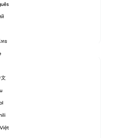
 the Day of Judgement -- that it is at a
ke
guês
annot be added to or decreased. No one
mi
ah says,
ий
se
da
pe
Lebih Banyak Tafsir
me
ไทย
Refleksi
te
e
am
ti
Zufisha Khaleel
az
29 minggu yang lalu
·
Referensi
ayat 78:24-26
中文
Bismillah..
-
In
u
Assalamu Alaikum wa Rahmatullahi wa
Ca
Barakatuh
ol
An
I hope you are all in good health, and I am
me
ili
also well, Alhamdulillah.
Today, by the permission of Allah, I had
Việt
the opportunity to reflect upon Surah An-