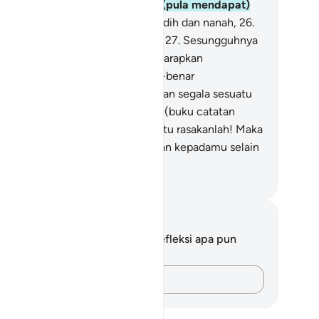
sejukan di dalamnya dan tidak (pula mendapat)
numan,
25
.
selain air yang mendidih dan nanah,
26
.
bagai pembalasan yang setimpal.
27
.
Sesungguhnya
hulu mereka tidak pernah mengharapkan
rhitungan,
28
.
dan mereka benar-benar
ndustakan ayat-ayat Kami.
29
.
Dan segala sesuatu
lah Kami catat dalam suatu Kitab (buku catatan
alan manusia).
30
.
Maka karena itu rasakanlah! Maka
dak ada yang akan Kami tambahkan kepadamu selain
ab.
donesian Islamic affairs ministry
tatan dan Refleksi
da tidak memiliki catatan atau refleksi apa pun
ngenai ayat ini.
Catatlah pikiran Anda…