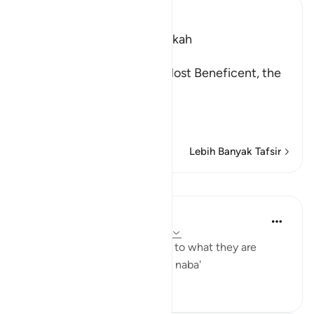
Ibn Kathir (Abridged)
Which was revealed in Makkah
بِسْمِ اللَّهِ الرَّحْمَـنِ الرَّحِيمِ
In the Name of Allah, the Most Beneficent, the
Most Merciful.
Refutation against the
…
Baca selengkapnya
Lebih Banyak Tafsir
Pelajaran
Yaser Birjas
8 tahun yang lalu
·
Referensi
ayat 78:2
The great news is the answer to what they are
questioning one another: The naba'
0
0