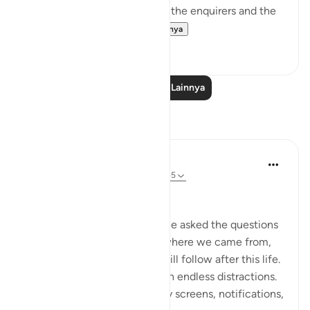
The surah opens by shunning the enquirers and the
enquiry. It wonders...
Lihat lainnya
1
0
Baca Pelajaran Lainnya
Refleksi
Dr Maryam Fayyaz
2 tahun yang lalu
·
Referensi
ayat 78:1-5
﷽
There was a time when people asked the questions
that truly mattered—about where we came from,
why we are here, and what will follow after this life.
But now, the world hums with endless distractions.
Our thoughts are occupied by screens, notifications,