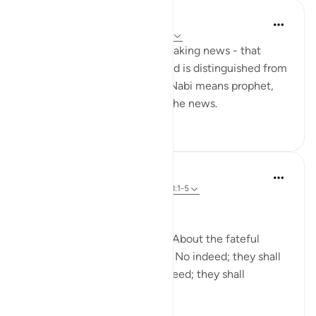
Yaser Birjas
8 tahun yang lalu
·
Referensi
ayat 78:2
An-Naba means Khabr, or breaking news - that
which rises up, stands out, and is distinguished from
information and knowledge. Nabi means prophet,
and he is the one who gives the news.
0
0
In the Shade of the Quran
31 minggu yang lalu
·
Referensi
ayat 78:1-5
Needless Enquiry
About what are they asking? About the fateful
tiding on which they dispute. No indeed; they shall
certainly know! Again, no indeed; they shall
certainly know! (Verses 1-5)