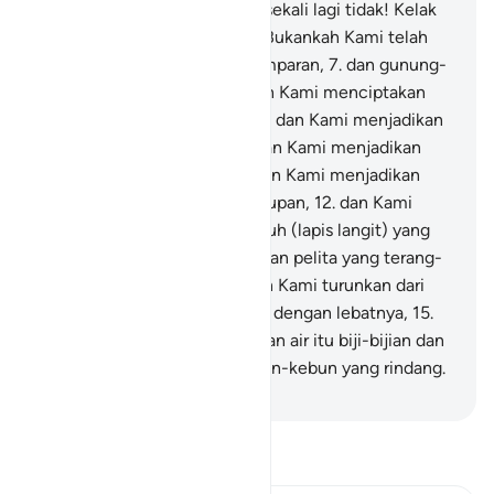
mereka akan mengetahui,
5
.
sekali lagi tidak! Kelak
mereka akan mengetahui.
6
.
Bukankah Kami telah
menjadikan bumi sebagai hamparan,
7
.
dan gunung-
gunung sebagai pasak?
8
.
Dan Kami menciptakan
kamu berpasang-pasangan,
9
.
dan Kami menjadikan
tidurmu untuk istirahat,
10
.
dan Kami menjadikan
malam sebagai pakaian,
11
.
dan Kami menjadikan
siang untuk mencari penghidupan,
12
.
dan Kami
membangun di atas kamu tujuh (lapis langit) yang
kokoh,
13
.
dan Kami menjadikan pelita yang terang-
benderang (matahari),
14
.
dan Kami turunkan dari
awan, air hujan yang tercurah dengan lebatnya,
15
.
untuk Kami tumbuhkan dengan air itu biji-bijian dan
tanam-tanaman,
16
.
dan kebun-kebun yang rindang.
-
Indonesian Islamic affairs ministry
Bacalah Tafsir