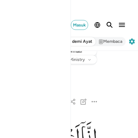
Masuk
Ayat demi Ayat
Membaca
informasi
Mendengarkan
rjemahan
: Indonesian Islamic Affairs Ministry
اِنَّاۤ
اَعْطَیْنٰكَ
الْكَوْث
انا اعطيناك الكوثر ١
إِنَّآ أَعْطَيْنَـٰكَ ٱلْكَوْثَرَ ١