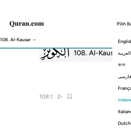
Pilih 
108. Al-Kausar
Englis
108
108
.
Al-Kausar
Ni
العربية
বাংলা
ارسی
França
108:1
Indon
Italia
Dutch