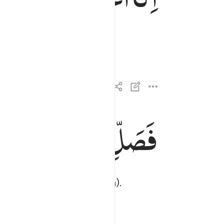
فَصَلِّ
لِرَبِّكَ
وَانْحَ
فصل لربك وانحر ٢
فَصَلِّ لِرَبِّكَ وَٱنْحَرْ ٢
ekatkan diri kepada Allah).