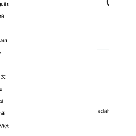
guês
ий
(Muhammad) nikmat yang banyak.
ไทย
e
رْ
中文
u
ol
hanmu, dan berkurbanlah (sebagai ibadah dan mend
ili
Việt