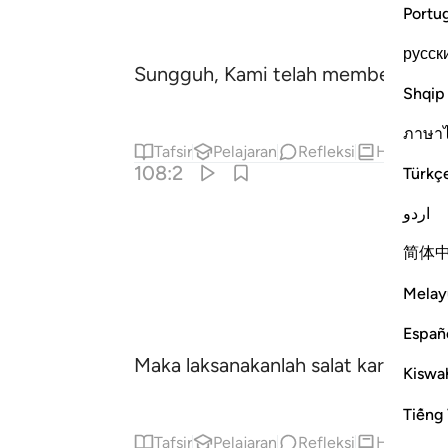
Portu
русск
Sungguh, Kami telah memberimu 
Shqip
ภาษา
Tafsir
Pelajaran
Refleksi
Hadits
108:2
Türkç
اردو
简体
Melay
Españ
Maka laksanakanlah salat karena Tu
Kiswah
Tiếng 
Tafsir
Pelajaran
Refleksi
Hadits