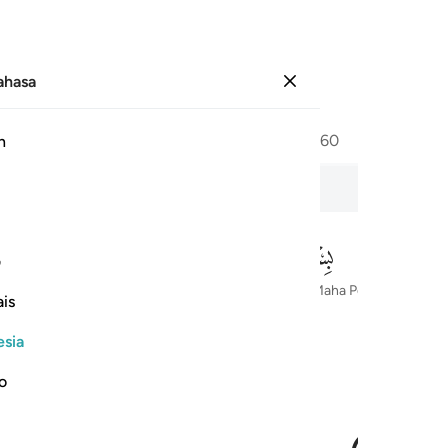
Bahasa
Masuk
Halaman
546
Juz
30
/
Hizb
60
h
kmat Yang Banyak
Te
ف
Dengan Nama Allah Yang Maha Pengasih dan Maha Penyayang
is
esia
no
َرَ