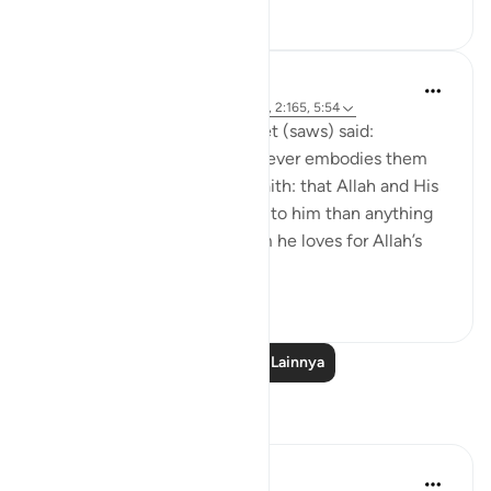
0
0
69
Prophetic Commentary
8 tahun yang lalu
·
Referensi
ayat 9:24, 2:165, 5:54
Anas narrates that the Prophet (saws) said:
'There are three things - whoever embodies them
will taste the sweetness of faith: that Allah and His
Messenger are more beloved to him than anything
else; that he only loves whom he loves for Allah’s
sake; and that...
Lihat lainnya
7
0
721
Baca Pelajaran Lainnya
Refleksi
Julie Aoulad-Ali