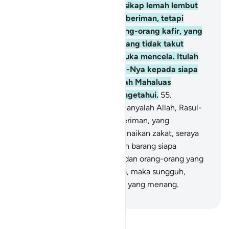
pun mencintai-Nya, dan bersikap lemah lembut
terhadap orang-orang yang beriman, tetapi
bersikap keras terhadap orang-orang kafir, yang
berjihad di jalan Allah, dan yang tidak takut
kepada celaan orang yang suka mencela. Itulah
karunia Allah yang diberikan-Nya kepada siapa
yang Dia kehendaki. Dan Allah Mahaluas
(pemberian-Nya), Maha Mengetahui.
55
.
Sesungguhnya penolongmu hanyalah Allah, Rasul-
Nya, dan orang-orang yang beriman, yang
melaksanakan salat dan menunaikan zakat, seraya
tunduk (kepada Allah).
56
.
Dan barang siapa
menjadikan Allah, Rasul-Nya dan orang-orang yang
beriman sebagai penolongnya, maka sungguh,
pengikut (agama) Allah itulah yang menang.
-
Indonesian Islamic affairs ministry
Bacalah Tafsir