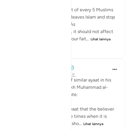
A Pew study tells us that 1 out of every 5 Muslims
who were born into the faith leaves Islam and stop
identifies with it as an adult. As
shocking as the study sounds, it should not affect
our iman or cause it to doubt our fait...
Lihat lainnya
12
1
404
Tulayhah Tafsir Translations
5 tahun yang lalu
·
Referensi
ayat 5:54
After mentioning a number of similar ayaat in his
explanation of this ayah, sheikh Muhammad al-
Ameen al-Shinqitee then wrote:
It is understood from these ayaat that the believer
should be gentle only in those times when it is
appropriate to be gentle, and sho...
Lihat lainnya