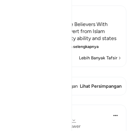
Ibn Kathir (Abridged)
Threatening to Replace the Believers With
Another People if They Revert from Islam
Allah emphasizes His mighty ability and states
that whoever reverts
…
Baca selengkapnya
Lebih Banyak Tafsir
Lihat Qiraat
Ayat ini memiliki 1 Persimpangan
Lihat Persimpangan
Pelajaran
Mohannad Hakeem
4 tahun yang lalu
·
Referensi
ayat 5:54
Day 6 juz 6
#AyahLookup
Answer