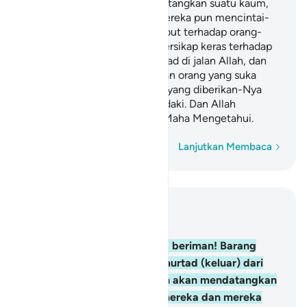
maka kelak Allah akan mendatangkan suatu kaum,
Dia mencintai mereka dan mereka pun mencintai-
Nya, dan bersikap lemah lembut terhadap orang-
orang yang beriman, tetapi bersikap keras terhadap
orang-orang kafir, yang berjihad di jalan Allah, dan
yang tidak takut kepada celaan orang yang suka
mencela. Itulah karunia Allah yang diberikan-Nya
kepada siapa yang Dia kehendaki. Dan Allah
Mahaluas (pemberian-Nya), Maha Mengetahui.
Kata demi kata
Lanjutkan Membaca
Baca dalam Konteks
Bab 5, Halaman 105, Juz 6
54
.
Wahai orang-orang yang beriman! Barang
siapa di antara kamu yang murtad (keluar) dari
agamanya, maka kelak Allah akan mendatangkan
suatu kaum, Dia mencintai mereka dan mereka