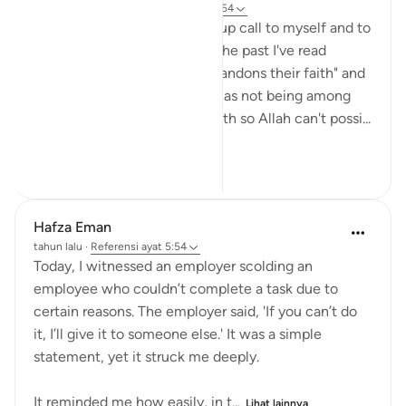
17 minggu yang lalu
·
Referensi
ayat 5:54
I feel like this ayah is a wake up call to myself and to
all of us. When I've read it in the past I've read
"whoever among you who abandons their faith" and
internally categorised myself as not being among
this group as I know I have faith so Allah can't possi...
Lihat lainnya
10
0
99
Hafza Eman
tahun lalu
·
Referensi
ayat 5:54
Today, I witnessed an employer scolding an
employee who couldn’t complete a task due to
certain reasons. The employer said, 'If you can’t do
it, I’ll give it to someone else.' It was a simple
statement, yet it struck me deeply.
It reminded me how easily, in t...
Lihat lainnya