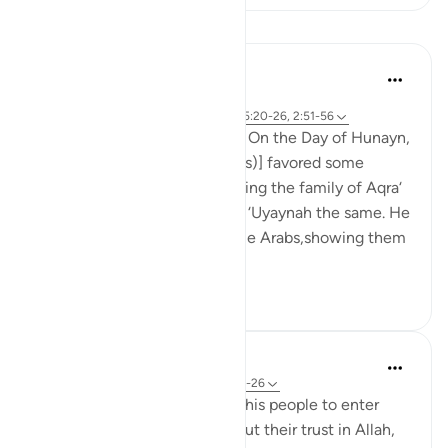
Pelajaran
Prophetic Commentary
8 tahun yang lalu
·
Referensi
ayat 61:5, 2:67-73, 2:92-93, 5:20-26, 2:51-56
Abdullah b. Mas‘ood narrates: On the Day of Hunayn,
the [Messenger of Allah (saws)] favored some
people in the distribution, giving the family of Aqra‘
a hundred of the camels, and ‘Uyaynah the same. He
also gave to some of the noble Arabs,showing them
prefere...
Lihat lainnya
5
0
5.083
Omar Suleiman
8 tahun yang lalu
·
Referensi
ayat 5:20-26
We see here that Moosa told his people to enter
Jerusalem, but they did not put their trust in Allah,