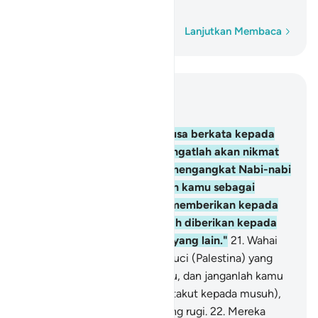
antara umat yang lain."
Kata demi kata
Lanjutkan Membaca
Baca dalam Konteks
Bab 5, Halaman 100, Juz 6
20
.
Dan (ingatlah), ketika Musa berkata kepada
kaumnya, "Wahai kaumku! Ingatlah akan nikmat
Allah kepadamu ketika Dia mengangkat Nabi-nabi
di antaramu, dan menjadikan kamu sebagai
orang-orang merdeka, dan memberikan kepada
kamu apa yang belum pernah diberikan kepada
seorang pun di antara umat yang lain."
21
.
Wahai
kaumku! Masuklah ke tanah suci (Palestina) yang
telah ditentukan Allah bagimu, dan janganlah kamu
berbalik ke belakang (karena takut kepada musuh),
nanti kamu menjadi orang yang rugi.
22
.
Mereka