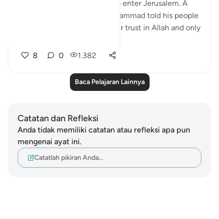
therefore, they were afraid to enter Jerusalem. A
similar situation is when Muhammad told his people
to enter Mecca; they put their trust in Allah and only
fe...
Lihat lainnya
8
0
1.382
Baca Pelajaran Lainnya
Catatan dan Refleksi
Anda tidak memiliki catatan atau refleksi apa pun
mengenai ayat ini.
Catatlah pikiran Anda…