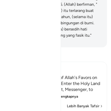
orang-orang yang fasik itu."
26
.
(Allah) berfirman, "
(Jika demikian), maka (negeri) itu terlarang buat
mereka selama empat puluh tahun, (selama itu)
mereka akan mengembara kebingungan di bumi.
Maka janganlah engkau (Musa) bersedih hati
(memikirkan nasib) orang-orang yang fasik itu."
-
Indonesian Islamic affairs ministry
Bacalah Tafsir
Ibn Kathir (Abridged)
Musa Reminds His People of Allah's Favors on
Them; The Jews Refuse to Enter the Holy Land
Allah states that His servant, Messenger, to
whom He spoke di
…
Baca selengkapnya
Lebih Banyak Tafsir