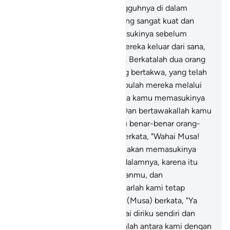
berkata, "Wahai Musa! Sesungguhnya di dalam
negeri itu ada orang-orang yang sangat kuat dan
kejam, kami tidak akan memasukinya sebelum
mereka keluar darinya. Jika mereka keluar dari sana,
niscaya kami akan masuk."
23
.
Berkatalah dua orang
laki-laki di antara mereka yang bertakwa, yang telah
diberi nikmat oleh Allah, "Serbulah mereka melalui
pintu gerbang (negeri) itu. Jika kamu memasukinya
niscaya kamu akan menang. Dan bertawakallah kamu
hanya kepada Allah, jika kamu benar-benar orang-
orang beriman."
24
.
Mereka berkata, "Wahai Musa!
Sampai kapan pun kami tidak akan memasukinya
selama mereka masih ada di dalamnya, karena itu
pergilah engkau bersama Tuhanmu, dan
berperanglah kamu berdua. Biarlah kami tetap
(menanti) di sini saja."
25
.
Dia (Musa) berkata, "Ya
Tuhanku, aku hanya menguasai diriku sendiri dan
saudaraku. Sebab itu pisahkanlah antara kami dengan