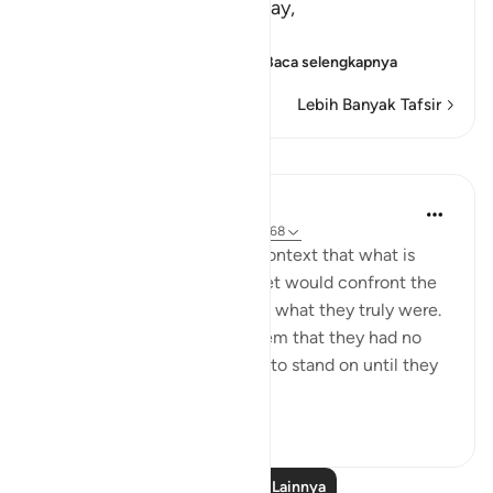
Allah says: O Muhammad, say,
يَـأَهْلَ الْكِتَـبِ لَسْتُمْ عَلَى شَىْءٍ
(O People of the Scriptu
…
Baca selengkapnya
Lebih Banyak Tafsir
Pelajaran
In the Shade of the Quran
31 minggu yang lalu
·
Referensi
ayat 5:68
It appears from the general context that what is
meant here is that the Prophet would confront the
people of the Scriptures with what they truly were.
He would, thus, be telling them that they had no
faith and indeed had nothing to stand on until they
implemen...
Lihat lainnya
0
0
Baca Pelajaran Lainnya