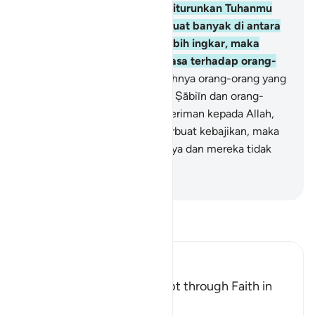
kepadamu." Dan apa yang diturunkan Tuhanmu
kepadamu pasti akan membuat banyak di antara
mereka lebih durhaka dan lebih ingkar, maka
janganlah engkau berputus asa terhadap orang-
orang kafir itu.
69
.
Sesungguhnya orang-orang yang
beriman, orang-orang Yahudi, Ṣābiīn dan orang-
orang Nasrani, barang siapa beriman kepada Allah,
kepada hari kemudian dan berbuat kebajikan, maka
tidak ada rasa khawatir padanya dan mereka tidak
bersedih hati.
-
Indonesian Islamic affairs ministry
Bacalah Tafsir
Ibn Kathir (Abridged)
There is no Salvation Except through Faith in
the Qur'an