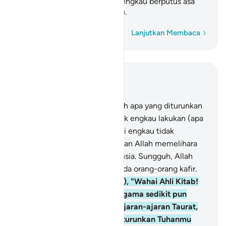
lebih ingkar, maka janganlah engkau berputus asa
terhadap orang-orang kafir itu.
Kata demi kata
Lanjutkan Membaca
Baca dalam Konteks
Bab 5, Halaman 107, Juz 6
67
.
Wahai Rasul! Sampaikanlah apa yang diturunkan
Tuhanmu kepadamu. Jika tidak engkau lakukan (apa
yang diperintahkan itu) berarti engkau tidak
menyampaikan risalah-Nya. Dan Allah memelihara
engkau dari (gangguan) manusia. Sungguh, Allah
tidak memberi petunjuk kepada orang-orang kafir.
68
.
Katakanlah (Muhammad), "Wahai Ahli Kitab!
Kamu tidak dipandang beragama sedikit pun
hingga kamu menegakkan ajaran-ajaran Taurat,
Injil dan (Al-Qur`an) yang diturunkan Tuhanmu