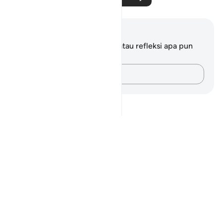
Catatan dan Refleksi
Anda tidak memiliki catatan atau refleksi apa pun
mengenai ayat ini.
Catatlah pikiran Anda…
Notes
placeholders
close