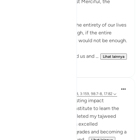
In the Name of Allah, the Most Merciful, the
Especially Merciful,
If we should praise Allah for the entirety of our lives
this praise would not be enough, if the entire
creation was to praise Allah it would not be enough.
Yet, the One who has Created us and ...
Lihat lainnya
17
3
hafeez saba
2 tahun yang lalu
·
Referensi
ayat 13:28, 3:159, 98:7-8, 17:82
Small act of kindness have lasting impact
When I first joined Al-Huda Institute to learn the
Quran, I had never fully completed my tajweed
before. Although I had always excelled
academically, achieving top grades and becoming a
software engineer, I never found...