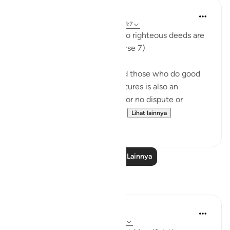
In the Shade of the Quran
31 minggu yang lalu
·
Referensi
ayat 98:7
"But those who believe and do righteous deeds are
the best of all creatures." (Verse 7)
The verdict that believers and those who do good
deeds are the best of all creatures is also an
absolute verdict that makes for no dispute or
argument. Its condition is al...
Lihat lainnya
0
0
Baca Pelajaran Lainnya
Refleksi
Razia Zahra
2 tahun yang lalu
·
Referensi
ayat 98:7