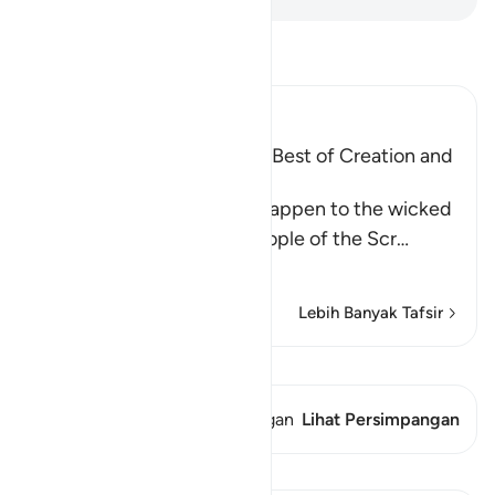
Bacalah Tafsir
Ibn Kathir (Abridged)
Mentioning the Worse and Best of Creation and
Their Recompense
Allah informs of what will happen to the wicked
disbelievers among the People of the Scr
…
Baca selengkapnya
Lebih Banyak Tafsir
Lihat Qiraat
Ayat ini memiliki 1 Persimpangan
Lihat Persimpangan
Pelajaran