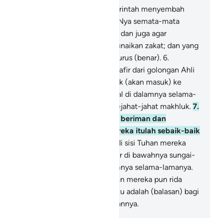
5
.
Padahal mereka hanya diperintah menyembah
Allah dengan ikhlas menaati-Nya semata-mata
karena (menjalankan) agama, dan juga agar
melaksanakan salat dan menunaikan zakat; dan yang
demikian itulah agama yang lurus (benar).
6
.
Sungguh, orang-orang yang kafir dari golongan Ahli
Kitab dan orang-orang musyrik (akan masuk) ke
neraka Jahanam; mereka kekal di dalamnya selama-
lamanya. Mereka itu adalah sejahat-jahat makhluk.
7
.
Sungguh, orang-orang yang beriman dan
mengerjakan kebajikan, mereka itulah sebaik-baik
makhluk.
8
.
Balasan mereka di sisi Tuhan mereka
ialah surga 'Adn yang mengalir di bawahnya sungai-
sungai; mereka kekal di dalamnya selama-lamanya.
Allah rida terhadap mereka dan mereka pun rida
kepada-Nya. Yang demikian itu adalah (balasan) bagi
orang yang takut kepada Tuhannya.
-
Indonesian Islamic affairs ministry