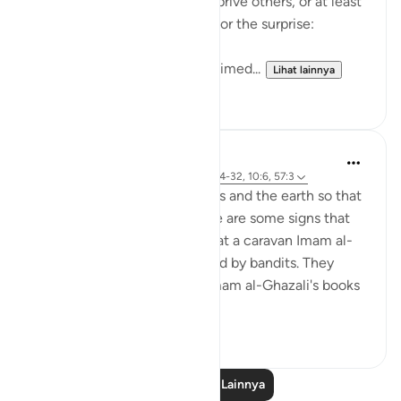
They certainly felt able to deprive others, or at least
to deprive themselves. Now for the surprise:
'When they saw it, they exclaimed...
Lihat lainnya
1
0
J Yousef
4 tahun yang lalu
·
Referensi
ayat 68:24-32, 10:6, 57:3
There are signs in the heavens and the earth so that
we may remember. And there are some signs that
are specific to us. It is said that a caravan Imam al-
Ghazali was on was ambushed by bandits. They
stole everything, including Imam al-Ghazali's books
and notes...
Lihat lainnya
38
0
Baca Pelajaran Lainnya