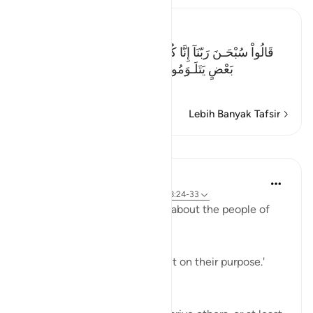
Ibn Kathir (Abridged)
قَالُواْ سُبْحَـنَ رَبّنَآ إِنَّا كُنَّا ظَـلِمِينَ- فَأَقْبَلَ بَعْضُهُمْ عَلَى
بَعْضٍ يَتَلَـوَمُونَ- قَالُواْ يوَيْلَنَآ إِنَّا كُنَّا طَـغِينَ- عَ
…
Baca selengkapnya
Lebih Banyak Tafsir
Pelajaran
In the Shade of the Quran
31 minggu yang lalu
·
Referensi
ayat 68:24-33
The surah adds more ridicule about the people of
the garden:
'Early they went, strongly bent on their purpose.'
(Verse 25)