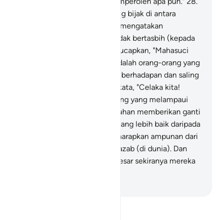
sesat,
27
.
bahkan kita tak memperoleh apa pun."
28
.
Berkatalah seorang yang paling bijak di antara
mereka, "Bukankah aku telah mengatakan
kepadamu, mengapa kamu tidak bertasbih (kepada
Tuhanmu)."
29
.
Mereka mengucapkan, "Mahasuci
Tuhan kami, sungguh, kami adalah orang-orang yang
zalim."
30
.
Lalu mereka saling berhadapan dan saling
menyalahkan.
31
.
Mereka berkata, "Celaka kita!
Sesungguhnya kita orang-orang yang melampaui
batas.
32
.
Mudah-mudahan Tuhan memberikan ganti
kepada kita dengan (kebun) yang lebih baik daripada
yang ini, sungguh, kita mengharapkan ampunan dari
Tuhan kita.
33
.
Seperti itulah azab (di dunia). Dan
sungguh, azab akhirat lebih besar sekiranya mereka
mengetahui.
-
Indonesian Islamic affairs ministry
Bacalah Tafsir