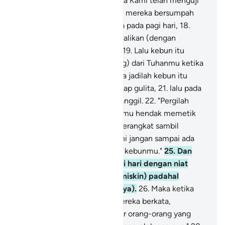
musyrik Mekkah) sebagaimana Kami telah menguji
pemilik-pemilik kebun, ketika mereka bersumpah
pasti akan memetik (hasil)nya pada pagi hari,
18
.
tetapi mereka tidak mengecualikan (dengan
mengucapkan, "Insya Allah").
19
.
Lalu kebun itu
ditimpa bencana (yang datang) dari Tuhanmu ketika
mereka sedang tidur.
20
.
Maka jadilah kebun itu
hitam seperti malam yang gelap gulita,
21
.
lalu pada
pagi hari mereka saling memanggil.
22
.
"Pergilah
pagi-pagi ke kebunmu jika kamu hendak memetik
hasil."
23
.
Maka mereka pun berangkat sambil
berbisik-bisik.
24
.
"Pada hari ini jangan sampai ada
orang miskin masuk ke dalam kebunmu."
25
.
Dan
berangkatlah mereka di pagi hari dengan niat
menghalangi (orang-orang miskin) padahal
mereka mampu (menolongnya).
26
.
Maka ketika
mereka melihat kebun itu, mereka berkata,
"Sungguh, kita ini benar-benar orang-orang yang